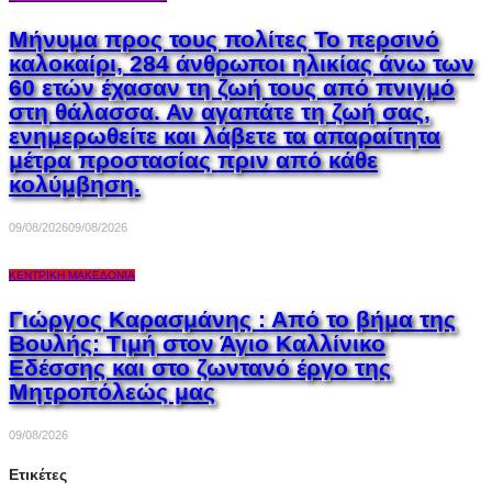
Μήνυμα προς τους πολίτες Το περσινό
καλοκαίρι, 284 άνθρωποι ηλικίας άνω των
60 ετών έχασαν τη ζωή τους από πνιγμό
στη θάλασσα. Αν αγαπάτε τη ζωή σας,
ενημερωθείτε και λάβετε τα απαραίτητα
μέτρα προστασίας πριν από κάθε
κολύμβηση.
09/08/2026
09/08/2026
ΚΕΝΤΡΙΚΉ ΜΑΚΕΔΟΝΊΑ
Γιώργος Καρασμάνης : Από το βήμα της
Βουλής: Τιμή στον Άγιο Καλλίνικο
Εδέσσης και στο ζωντανό έργο της
Μητροπόλεώς μας
09/08/2026
Ετικέτες