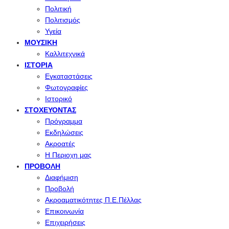
Πολιτική
Πολιτισμός
Υγεία
ΜΟΥΣΙΚΉ
Καλλιτεχνικά
ΙΣΤΟΡΊΑ
Εγκαταστάσεις
Φωτογραφίες
Ιστορικό
ΣΤΟΧΕΎΟΝΤΑΣ
Πρόγραμμα
Εκδηλώσεις
Ακροατές
Η Περιοχη μας
ΠΡΟΒΟΛΉ
Διαφήμιση
Προβολή
Ακροαματικότητες Π.Ε.Πέλλας
Επικοινωνία
Επιχειρήσεις