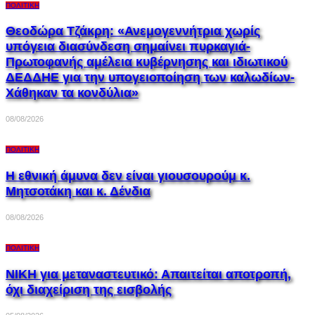
ΠΟΛΙΤΙΚΉ
Θεοδώρα Τζάκρη: «Ανεμογεννήτρια χωρίς
υπόγεια διασύνδεση σημαίνει πυρκαγιά-
Πρωτοφανής αμέλεια κυβέρνησης και ιδιωτικού
ΔΕΔΔΗΕ για την υπογειοποίηση των καλωδίων-
Χάθηκαν τα κονδύλια»
08/08/2026
ΠΟΛΙΤΙΚΉ
Η εθνική άμυνα δεν είναι γιουσουρούμ κ.
Μητσοτάκη και κ. Δένδια
08/08/2026
ΠΟΛΙΤΙΚΉ
ΝΙΚΗ για μεταναστευτικό: Απαιτείται αποτροπή,
όχι διαχείριση της εισβολής