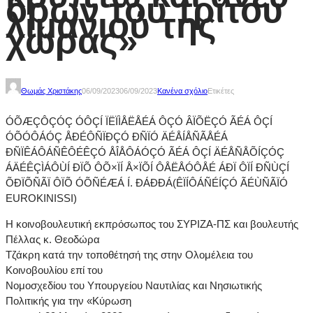
όρων του τρίτου
λιμανιού της
χώρας»
Θωμάς Χριστάκης
06/09/2023
06/09/2023
Κανένα σχόλιο
Ετικέτες
ÓÕÆÇÔÇÓÇ ÓÔÇÍ ÏËÏÌÅËÅÉÁ ÔÇÓ ÂÏÕËÇÓ ÃÉÁ ÔÇÍ
ÓÕÓÔÁÓÇ ÅÐÉÔÑÏÐÇÓ ÐÑÏÓ ÄÉÅÍÅÑÃÅÉÁ
ÐÑÏÊÁÔÁÑÊÔÉÊÇÓ ÅÎÅÔÁÓÇÓ ÃÉÁ ÔÇÍ ÄÉÅÑÅÕÍÇÓÇ
ÁÄÉÊÇÌÁÔÙÍ ÐÏÕ ÔÕ×ÏÍ Å×ÏÕÍ ÔÅËÅÓÔÅÉ ÁÐÏ ÔÏÍ ÐÑÙÇÍ
ÕÐÏÕÑÃÏ ÔÏÕ ÓÕÑÉÆÁ Í. ÐÁÐÐÁ(ÊÏÍÔÁÑÉÍÇÓ ÃÉÙÑÃÏÓ
EUROKINISSI)
Η κοινοβουλευτική εκπρόσωπος του ΣΥΡΙΖΑ-ΠΣ και βουλευτής
Πέλλας κ. Θεοδώρα
Τζάκρη κατά την τοποθέτησή της στην Ολομέλεια του
Κοινοβουλίου επί του
Νομοσχεδίου του Υπουργείου Ναυτιλίας και Νησιωτικής
Πολιτικής για την «Κύρωση