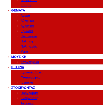
Δ. Νάουσας
Κόσμος
ΘΈΜΑΤΑ
Αγορά
Αθλητικά
Αγροτικά
Εργασία
Οικονομικά
Πολιτική
Πολιτισμός
Υγεία
ΜΟΥΣΙΚΉ
Καλλιτεχνικά
ΙΣΤΟΡΊΑ
Εγκαταστάσεις
Φωτογραφίες
Ιστορικό
ΣΤΟΧΕΎΟΝΤΑΣ
Πρόγραμμα
Εκδηλώσεις
Ακροατές