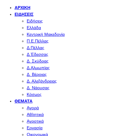
ΑΡΧΙΚΉ
ΕΙΔΉΣΕΙΣ
Ειδήσεις
Ελλάδα
Κεντρική Μακεδονία
Π.Ε.Πέλλας
Δ.Πέλλας
Δ.Έδεσσας
Δ. Σκύδρας
Δ.Αλμωπίας
Δ. Βέροιας
Δ. Αλεξάνδρειας
Δ. Νάουσας
Κόσμος
ΘΈΜΑΤΑ
Αγορά
Αθλητικά
Αγροτικά
Εργασία
Οικονομικά