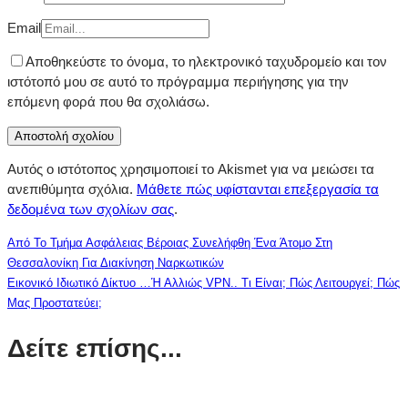
Email
Αποθηκεύστε το όνομα, το ηλεκτρονικό ταχυδρομείο και τον
ιστότοπό μου σε αυτό το πρόγραμμα περιήγησης για την
επόμενη φορά που θα σχολιάσω.
Αυτός ο ιστότοπος χρησιμοποιεί το Akismet για να μειώσει τα
ανεπιθύμητα σχόλια.
Μάθετε πώς υφίστανται επεξεργασία τα
δεδομένα των σχολίων σας
.
Από Το Τμήμα Ασφάλειας Βέροιας Συνελήφθη Ένα Άτομο Στη
Θεσσαλονίκη Για Διακίνηση Ναρκωτικών
Εικονικό Ιδιωτικό Δίκτυο …ή Αλλιώς VPN.. Τι Είναι; Πώς Λειτουργεί; Πώς
Μας Προστατεύει;
Δείτε επίσης...