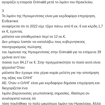
αγοράζει η εταιρεία Grimaldi μετά το λιμάνι του Ηρακλείου.
3
Το λιμάνι της Ηγουμενίτσας είναι μια κερδοφόρα επιχείρηση.
Ενδεικτικά
αναφέρεται ότι το 2022 είχε τζίρο πάνω από 6 εκ. € και κέρδη 1,7
εκ €, έχοντας
μάλιστα και αποθεματικό περί τα 12 εκ.€.
Δεν μπορώ λοιπόν να καταλάβω τους κυβερνητικούς
πανηγυρισμούς πώλησης
του λιμανιού της Ηγουμενίτσας στην Grimaldi για τα επόμενα 39
χρόνια αντί του
ποσού των 84,17 εκ €. Στην πραγματικότητα το ποσό αυτό είναι
ψίχουλα! Όταν
μάλιστα δεν έχουμε στα χέρια καμία μελέτη για την αποτίμηση
της αξίας του ΟΛΗΓ
ΑΕ. Όταν ο ΟΛΗΓ είναι μια κερδοφόρα δημόσια επιχείρηση και
διαχειρίζεται ένα
λιμάνι βαρύνουσας γεωπολιτικής σημασίας. Ιδιαίτερα αν
αναλογιστεί κανείς ότι
τόσο πουλήθηκε το πολύ μικρότερο λιμάνι του Ηρακλείου. Αλλά