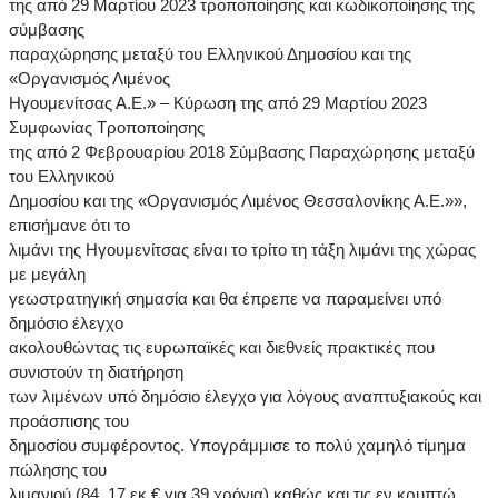
της από 29 Μαρτίου 2023 τροποποίησης και κωδικοποίησης της
σύμβασης
παραχώρησης μεταξύ του Ελληνικού Δημοσίου και της
«Οργανισμός Λιμένος
Ηγουμενίτσας Α.Ε.» – Κύρωση της από 29 Μαρτίου 2023
Συμφωνίας Τροποποίησης
της από 2 Φεβρουαρίου 2018 Σύμβασης Παραχώρησης μεταξύ
του Ελληνικού
Δημοσίου και της «Οργανισμός Λιμένος Θεσσαλονίκης Α.Ε.»»,
επισήμανε ότι το
λιμάνι της Ηγουμενίτσας είναι το τρίτο τη τάξη λιμάνι της χώρας
με μεγάλη
γεωστρατηγική σημασία και θα έπρεπε να παραμείνει υπό
δημόσιο έλεγχο
ακολουθώντας τις ευρωπαϊκές και διεθνείς πρακτικές που
συνιστούν τη διατήρηση
των λιμένων υπό δημόσιο έλεγχο για λόγους αναπτυξιακούς και
προάσπισης του
δημοσίου συμφέροντος. Υπογράμμισε το πολύ χαμηλό τίμημα
πώλησης του
λιμανιού (84, 17 εκ € για 39 χρόνια) καθώς και τις εν κρυπτώ