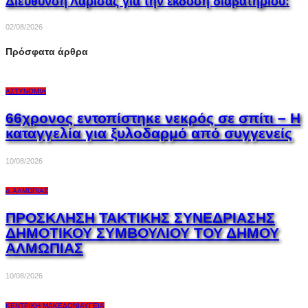
Διεύθυνση Λάρισας για την έκδοση διαβατηρίου:
02/08/2026
Πρόσφατα άρθρα
ΑΣΤΥΝΟΜΊΑ
66χρονος εντοπίστηκε νεκρός σε σπίτι – Η
καταγγελία για ξυλοδαρμό από συγγενείς
10/08/2026
Δ.ΑΛΜΩΠΊΑΣ
ΠΡΟΣΚΛΗΣΗ ΤΑΚΤΙΚΗΣ ΣΥΝΕΔΡΙΑΣΗΣ
ΔΗΜΟΤΙΚΟΥ ΣΥΜΒΟΥΛΙΟΥ ΤΟΥ ΔΗΜΟΥ
ΑΛΜΩΠΙΑΣ
10/08/2026
ΚΕΝΤΡΙΚΉ ΜΑΚΕΔΟΝΊΑ
ΥΓΕΊΑ