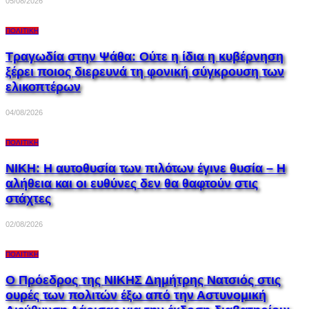
05/08/2026
ΠΟΛΙΤΙΚΉ
Τραγωδία στην Ψάθα: Ούτε η ίδια η κυβέρνηση
ξέρει ποιος διερευνά τη φονική σύγκρουση των
ελικοπτέρων
04/08/2026
ΠΟΛΙΤΙΚΉ
ΝΙΚΗ: Η αυτοθυσία των πιλότων έγινε θυσία – Η
αλήθεια και οι ευθύνες δεν θα θαφτούν στις
στάχτες
02/08/2026
ΠΟΛΙΤΙΚΉ
Ο Πρόεδρος της ΝΙΚΗΣ Δημήτρης Νατσιός στις
ουρές των πολιτών έξω από την Αστυνομική