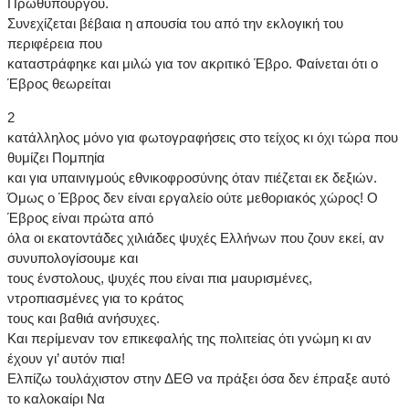
Πρωθυπουργού.
Συνεχίζεται βέβαια η απουσία του από την εκλογική του
περιφέρεια που
καταστράφηκε και μιλώ για τον ακριτικό Έβρο. Φαίνεται ότι ο
Έβρος θεωρείται
2
κατάλληλος μόνο για φωτογραφήσεις στο τείχος κι όχι τώρα που
θυμίζει Πομπηία
και για υπαινιγμούς εθνικοφροσύνης όταν πιέζεται εκ δεξιών.
Όμως ο Έβρος δεν είναι εργαλείο ούτε μεθοριακός χώρος! Ο
Έβρος είναι πρώτα από
όλα οι εκατοντάδες χιλιάδες ψυχές Ελλήνων που ζουν εκεί, αν
συνυπολογίσουμε και
τους ένστολους, ψυχές που είναι πια μαυρισμένες,
ντροπιασμένες για το κράτος
τους και βαθιά ανήσυχες.
Και περίμεναν τον επικεφαλής της πολιτείας ότι γνώμη κι αν
έχουν γι’ αυτόν πια!
Ελπίζω τουλάχιστον στην ΔΕΘ να πράξει όσα δεν έπραξε αυτό
το καλοκαίρι Να