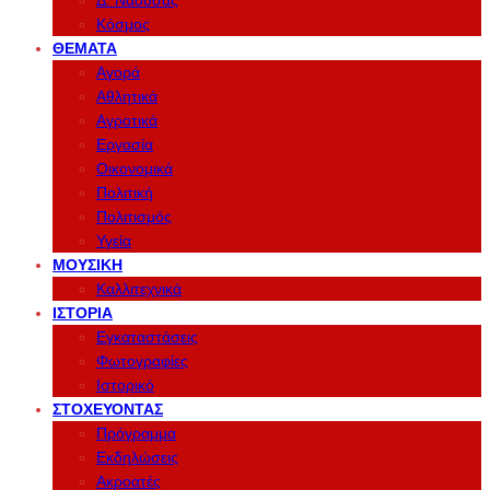
Δ. Νάουσας
Κόσμος
ΘΈΜΑΤΑ
Αγορά
Αθλητικά
Αγροτικά
Εργασία
Οικονομικά
Πολιτική
Πολιτισμός
Υγεία
ΜΟΥΣΙΚΉ
Καλλιτεχνικά
ΙΣΤΟΡΊΑ
Εγκαταστάσεις
Φωτογραφίες
Ιστορικό
ΣΤΟΧΕΎΟΝΤΑΣ
Πρόγραμμα
Εκδηλώσεις
Ακροατές