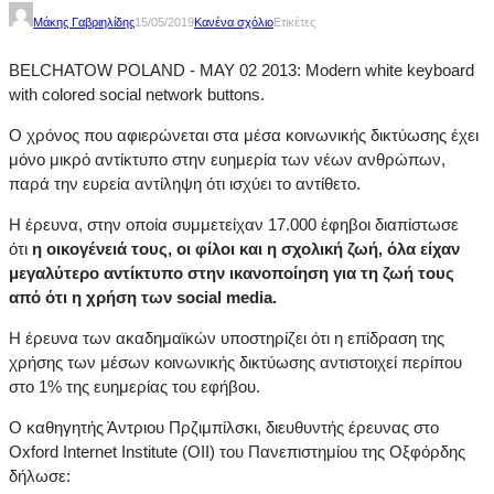
Μάκης Γαβριηλίδης
15/05/2019
Κανένα σχόλιο
Ετικέτες
BELCHATOW POLAND - MAY 02 2013: Modern white keyboard
with colored social network buttons.
Ο χρόνος που αφιερώνεται στα μέσα κοινωνικής δικτύωσης έχει
μόνο μικρό αντίκτυπο στην ευημερία των νέων ανθρώπων,
παρά την ευρεία αντίληψη ότι ισχύει το αντίθετο.
Η έρευνα, στην οποία συμμετείχαν 17.000 έφηβοι διαπίστωσε
ότι
η οικογένειά τους, οι φίλοι και η σχολική ζωή, όλα είχαν
μεγαλύτερο αντίκτυπο στην ικανοποίηση για τη ζωή τους
από ότι η χρήση των social media.
Η έρευνα των ακαδημαϊκών υποστηρίζει ότι η επίδραση της
χρήσης των μέσων κοινωνικής δικτύωσης αντιστοιχεί περίπου
στο 1% της ευημερίας του εφήβου.
Ο καθηγητής Άντριου Πρζιμπίλσκι, διευθυντής έρευνας στο
Oxford Internet Institute (OII) του Πανεπιστημίου της Οξφόρδης
δήλωσε: