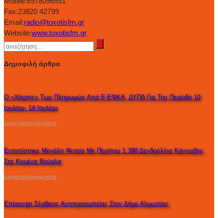
Mobile:
6978096551
Fax:
23820 42799
Email:
radio@toxotisfm.gr
Website:
www.toxotisfm.gr
Δημοφιλή άρθρα
Ο «χάρτης» Των Πληρωμών Από E-ΕΦΚΑ, ΔΥΠΑ Για Την Περίοδο 10
Ιουλίου- 14 Ιουλίου
10/07/2023
10/07/2023
Εντοπίστηκε Μεγάλη Φυτεία Με Περίπου 1.380 Δενδρύλλια Κάνναβης
Στα Καμένα Βούρλα
04/06/2026
04/06/2026
Επίσκεψη Σέρβικης Αντιπροσωπείας Στον Δήμο Αλμωπίας