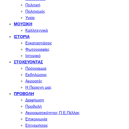
Πολιτική
Πολιτισμός
Υγεία
ΜΟΥΣΙΚΉ
Καλλιτεχνικά
ΙΣΤΟΡΊΑ
Εγκαταστάσεις
Φωτογραφίες
Ιστορικό
ΣΤΟΧΕΎΟΝΤΑΣ
Πρόγραμμα
Εκδηλώσεις
Ακροατές
Η Περιοχη μας
ΠΡΟΒΟΛΉ
Διαφήμιση
Προβολή
Ακροαματικότητες Π.Ε.Πέλλας
Επικοινωνία
Επιχειρήσεις