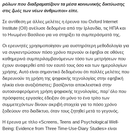
ρόλων που διαδραματίζουν τα μέσα κοινωνικής δικτύωσης
στις ζωές των νέων άνθρωποι» είπε.
Σε αντίθεση με άλλες μελέτες η έρευνα του Oxford Internet
Institute (OII) ανέλυσε δεδομένα από την Ιρλανδία, τις ΗΠΑ και
το Ηνωμένο Βασίλειο για να στηρίξει τα συμπεράσματά της.
Οι ερευνητές χρησιμοποίησαν μια αυστηρότερη μεθοδολογία για
να συγκεντρώσουν πόσο χρόνο περνούν οι έφηβοι σε οθόνες
καθημερινά συμπεριλαμβανόμενων τόσο των μετρήσεων που
έχουν αναφερθεί από τον εαυτό τους όσο και των ημερολογίων
χρήσης. Αυτό είναι σημαντικό δεδομένου ότι πολλές μελέτες που
διερευνούν τη χρήση της ψηφιακής τεχνολογίας στην εφηβική
ηλικία είναι αναξιόπιστες: βασίζονται αποκλειστικά στην
αυτοαναφερόμενη χρήση ψηφιακής τεχνολογίας, παρ’ όλο που
πρόσφατες εργασίες έδειξαν ότι μόνο το ένα τρίτο των
συμμετεχόντων δίνουν ακριβή στοιχεία για το πόσο χρόνο
ξοδεύουν στο διαδίκτυο, όταν τους ζητηθεί μετά το γεγονός.
Η έρευνα με τίτλο «Screens, Teens and Psychological Well-
Being: Evidence from Three Time-Use-Diary Studies» είναι