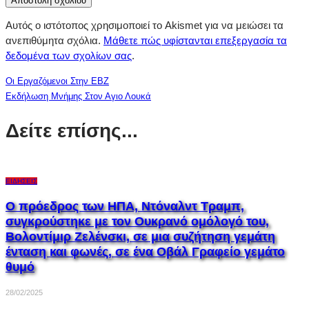
Αυτός ο ιστότοπος χρησιμοποιεί το Akismet για να μειώσει τα
ανεπιθύμητα σχόλια.
Μάθετε πώς υφίστανται επεξεργασία τα
δεδομένα των σχολίων σας
.
Οι Εργαζόμενοι Στην ΕΒΖ
Εκδήλωση Μνήμης Στον Αγιο Λουκά
Δείτε επίσης...
ΕΙΔΉΣΕΙΣ
Ο πρόεδρος των ΗΠΑ, Ντόναλντ Τραμπ,
συγκρούστηκε με τον Ουκρανό ομόλογό του,
Βολοντίμιρ Ζελένσκι, σε μια συζήτηση γεμάτη
ένταση και φωνές, σε ένα Οβάλ Γραφείο γεμάτο
θυμό
28/02/2025