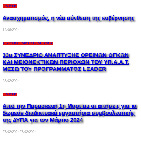
ΕΙΔΉΣΕΙΣ
Ανασχηματισμός, η νέα σύνθεση της κυβέρνησης
14/06/2024
ΑΓΡΟΤΙΚΆ
ΕΙΔΉΣΕΙΣ
ΠΟΛΙΤΙΣΜΌΣ
33ο ΣΥΝΕΔΡΙΟ ΑΝΑΠΤΥΞΗΣ ΟΡΕΙΝΩΝ ΟΓΚΩΝ
ΚΑΙ ΜΕΙΟΝΕΚΤΙΚΩΝ ΠΕΡΙΟΧΩΝ ΤΟΥ ΥΠ.Α.Α.Τ.
ΜΕΣΩ ΤΟΥ ΠΡΟΓΡΑΜΜΑΤΟΣ LEADER
28/02/2024
ΕΙΔΉΣΕΙΣ
Από την Παρασκευή 1η Μαρτίου οι αιτήσεις για τα
δωρεάν διαδικτυακά εργαστήρια συμβουλευτικής
της ΔΥΠΑ για τον Μάρτιο 2024
27/02/2024
27/02/2024