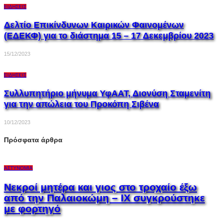
ΕΙΔΉΣΕΙΣ
Δελτίο Επικίνδυνων Καιρικών Φαινομένων
(ΕΔΕΚΦ) για το διάστημα 15 – 17 Δεκεμβρίου 2023
15/12/2023
ΕΙΔΉΣΕΙΣ
Συλλυπητήριο μήνυμα ΥφΑΑΤ, Διονύση Σταμενίτη
για την απώλεια του Προκόπη Σιβένα
10/12/2023
Πρόσφατα άρθρα
ΑΣΤΥΝΟΜΊΑ
Νεκροί μητέρα και γιος στο τροχαίο έξω
από την Παλαιοκώμη – ΙΧ συγκρούστηκε
με φορτηγό