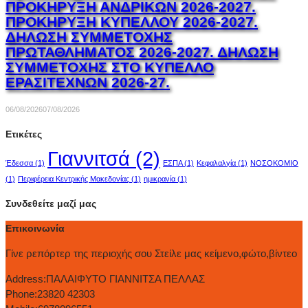
ΠΡΟΚΗΡΥΞΗ ΑΝΔΡΙΚΩΝ 2026-2027.
ΠΡΟΚΗΡΥΞΗ ΚΥΠΕΛΛΟΥ 2026-2027.
ΔΗΛΩΣΗ ΣΥΜΜΕΤΟΧΗΣ
ΠΡΩΤΑΘΛΗΜΑΤΟΣ 2026-2027. ΔΗΛΩΣΗ
ΣΥΜΜΕΤΟΧΗΣ ΣΤΟ ΚΥΠΕΛΛΟ
ΕΡΑΣΙΤΕΧΝΩΝ 2026-27.
06/08/2026
07/08/2026
Ετικέτες
Γιαννιτσά
(2)
Έδεσσα
(1)
ΕΣΠΑ
(1)
Κεφαλαλγία
(1)
ΝΟΣΟΚΟΜΙΟ
(1)
Περιφέρεια Κεντρικής Μακεδονίας
(1)
ημικρανία
(1)
Συνδεθείτε μαζί μας
Επικοινωνία
Γίνε ρεπόρτερ της περιοχής σου Στείλε μας κείμενο,φώτο,βίντεο
Address:
ΠΑΛΑΙΦΥΤΟ ΓΙΑΝΝΙΤΣΑ ΠΕΛΛΑΣ
Phone:
23820 42303