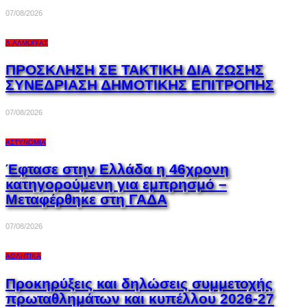
07/08/2026
Δ.ΑΛΜΩΠΊΑΣ
ΠΡΟΣΚΛΗΣΗ ΣΕ ΤΑΚΤΙΚΗ ΔΙΑ ΖΩΣΗΣ
ΣΥΝΕΔΡΙΑΣΗ ΔΗΜΟΤΙΚΗΣ ΕΠΙΤΡΟΠΗΣ
07/08/2026
ΑΣΤΥΝΟΜΊΑ
Έφτασε στην Ελλάδα η 46χρονη
κατηγορούμενη για εμπρησμό –
Μεταφέρθηκε στη ΓΑΔΑ
07/08/2026
ΑΘΛΗΤΙΚΆ
Προκηρύξεις και δηλώσεις συμμετοχής
πρωταθλημάτων και κυπέλλου 2026-27