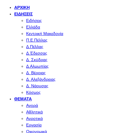
ΑΡΧΙΚΉ
ΕΙΔΉΣΕΙΣ
Ειδήσεις
Ελλάδα
Κεντρική Μακεδονία
Π.Ε.Πέλλας
Δ.Πέλλας
Δ.Έδεσσας
Δ. Σκύδρας
Δ.Αλμωπίας
Δ. Βέροιας
Δ. Αλεξάνδρειας
Δ. Νάουσας
Κόσμος
ΘΈΜΑΤΑ
Αγορά
Αθλητικά
Αγροτικά
Εργασία
Οικονομικά