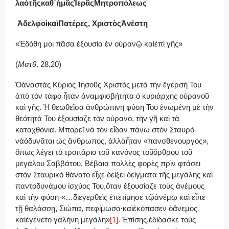
λα­
ὸ
τ
ῆ
ςκαθ
᾿ἡ
μ
ᾶ
ς
Ἱ
ε
ρ
ᾶ
ςΜη
τρο
πό
λε
ως
Ἀ
δελφο
ὶ
κα
ὶ
Πατέρες
,
Χριστ
ὸ
ς
Ἀ
νέστη
«Ἐδόθη μοι πᾶσα ἐξουσία ἐν οὐρανῷ καὶἐπὶ γῆς»
(
Ματθ
. 28,20)
Ὁἀναστὰς Κύριος Ἰησοῦς Χριστὸς μετὰ τὴν ἔγερσή Του
ἀπὸ τὸν τάφο ἦταν ἀναμφισβήτητα ὁ κυριάρχης οὐρανοῦ
καὶ γῆς. Ἡ θεωθεῖσα ἀνθρώπινη φύση Του ἑνωμένη μὲ τὴν
θεότητά Του ἐξουσίαζε τὸν οὐρανό, τὴν γῆ καὶ τὰ
καταχθόνια. Μπορεῖ νὰ τὸν εἶδαν πάνω στὸν Σταυρὸ
νὰὀδυνᾶται ὡς ἄνθρωπος, ἀλλὰἦταν «πανσθενουργός»,
ὅπως λέγει τὸ τροπάριο τοῦ κανόνος τοῦὄρθρου τοῦ
μεγάλου Σαββάτου. Βέβαια πολλὲς φορὲς πρὶν φτάσει
στὸν Σταυρικὸ θάνατο εἶχε δείξει δείγματα τῆς μεγάλης καὶ
παντοδυνάμου ἰσχύος Του,ὅταν ἐξουσίαζε τοὺς ἀνέμους
καὶ τὴν φύση·«…διεγερθεὶς ἐπετίμησε τῷἀνέμῳ καὶ εἶπε
τῇ θαλάσσῃ, Σιώπα, πεφίμωσο·καὶἐκόπασεν ὁἄνεμος
καὶἐγένετο γαλήνη μεγάλη»
[1]
. Ἐπίσης,ἐδίδασκε τοὺς