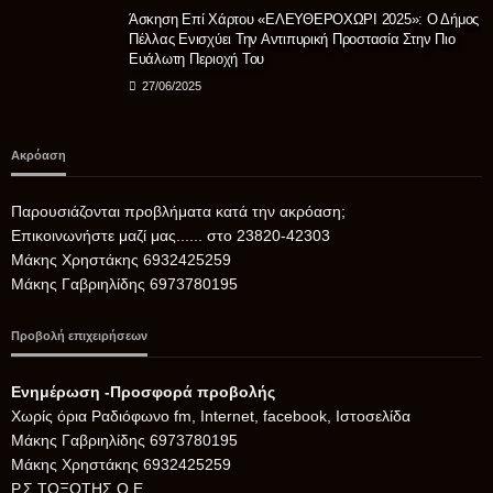
Άσκηση Επί Χάρτου «ΕΛΕΥΘΕΡΟΧΩΡΙ 2025»: Ο Δήμος
Πέλλας Ενισχύει Την Αντιπυρική Προστασία Στην Πιο
Ευάλωτη Περιοχή Του
27/06/2025
Ακρόαση
Παρουσιάζονται προβλήματα κατά την ακρόαση;
Επικοινωνήστε μαζί μας...... στο 23820-42303
Μάκης Χρηστάκης 6932425259
Μάκης Γαβριηλίδης 6973780195
Προβολή επιχειρήσεων
Ενημέρωση -Προσφορά προβολής
Xωρίς όρια Ραδιόφωνο fm, Internet, facebook, Ιστοσελίδα
Μάκης Γαβριηλίδης 6973780195
Μάκης Χρηστάκης 6932425259
Ρ.Σ.ΤΟΞΟΤΗΣ Ο.Ε.