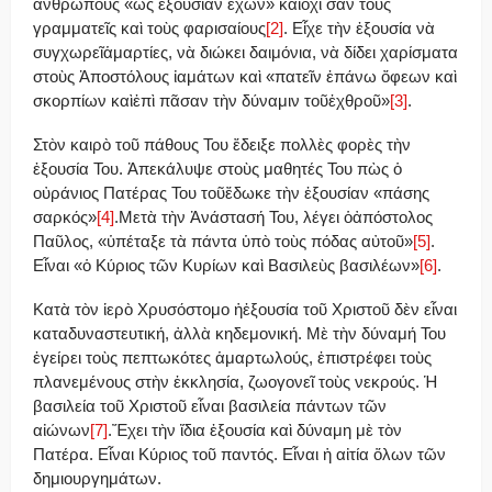
ἀνθρώπους «ὡς ἐξουσίαν ἔχων» καὶὄχι σὰν τοὺς
γραμματεῖς καὶ τοὺς φαρισαίους
[2]
. Εἶχε τὴν ἐξουσία νὰ
συγχωρεῖἁμαρτίες, νὰ διώκει δαιμόνια, νὰ δίδει χαρίσματα
στοὺς Ἀποστόλους ἰαμάτων καὶ «πατεῖν ἐπάνω ὄφεων καὶ
σκορπίων καὶἐπὶ πᾶσαν τὴν δύναμιν τοῦἐχθροῦ»
[3]
.
Στὸν καιρὸ τοῦ πάθους Του ἔδειξε πολλὲς φορὲς τὴν
ἐξουσία Του. Ἀπεκάλυψε στοὺς μαθητές Του πὼς ὁ
οὐράνιος Πατέρας Του τοῦἔδωκε τὴν ἐξουσίαν «πάσης
σαρκός»
[4]
.Μετὰ τὴν Ἀνάστασή Του, λέγει ὁἀπόστολος
Παῦλος, «ὑπέταξε τὰ πάντα ὑπὸ τοὺς πόδας αὐτοῦ»
[5]
.
Εἶναι «ὁ Κύριος τῶν Κυρίων καὶ Βασιλεὺς βασιλέων»
[6]
.
Κατὰ τὸν ἱερὸ Χρυσόστομο ἡἐξουσία τοῦ Χριστοῦ δὲν εἶναι
καταδυναστευτική, ἀλλὰ κηδεμονική. Μὲ τὴν δύναμή Του
ἐγείρει τοὺς πεπτωκότες ἁμαρτωλούς, ἐπιστρέφει τοὺς
πλανεμένους στὴν ἐκκλησία, ζωογονεῖ τοὺς νεκρούς. Ἡ
βασιλεία τοῦ Χριστοῦ εἶναι βασιλεία πάντων τῶν
αἰώνων
[7]
.Ἔχει τὴν ἴδια ἐξουσία καὶ δύναμη μὲ τὸν
Πατέρα. Εἶναι Κύριος τοῦ παντός. Εἶναι ἡ αἰτία ὅλων τῶν
δημιουργημάτων.