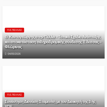
Π.Ε.ΠΈΛΛΑΣ
Θ. Κοντογεώργης στην Πέλλα – Τοπικό Σχέδιο Ανάπτυξης
και αποκατάσταση σιδηροδρομικής σύνδεσης Έδεσσας –
Φλώρινας
04/05/2026
Π.Ε.ΠΈΛΛΑΣ
Συνάντηση Διονύση Σταμενίτη με τον Διοικητή της 3 ης
ΥΠΕ