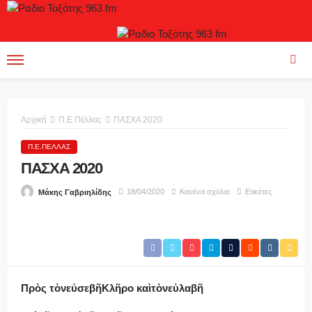
Αρχική
Π.Ε.Πέλλας
ΠΑΣΧΑ 2020
Π.Ε.ΠΈΛΛΑΣ
ΠΑΣΧΑ 2020
18/04/2020
Κανένα σχόλιο
Ετικέτες
Μάκης Γαβριηλίδης
Πρ
ὸ
ς
τ
ὸ
νε
ὐ
σε
β
ῆ
Κλ
ῆ
ρο κα
ὶ
τ
ὸ
νε
ὐ
λα
­β
ῆ