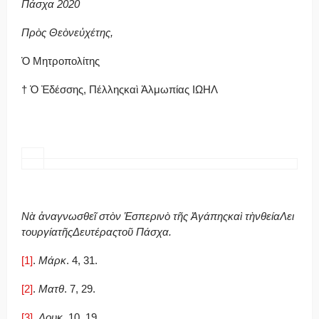
Πά­σχα 2020
Πρ
ὸ
ς
Θε
ὸ
νε
ὐ
χέτης
,
Ὁ Μη­τρο­πο­λί­της
† Ὁ Ἐ­δέσ­σης, Πέλ­ληςκαὶ Ἀλ­μω­πί­ας Ι­Ω­ΗΛ
Νὰ ἀ­
να
γνω
σθε
ῖ
στ
ὸ
ν
Ἑ­
σπε
ρι
ν
ὸ
τ
ῆ
ς
Ἀ­
γά
πηςκα
ὶ
τ
ὴν
θεί
αΛει
τουρ
γί
ατ
ῆ
ςΔευ
τέ
ραςτο
ῦ
Πά
σχα
.
[1]
.
Μάρκ
. 4, 31.
[2]
.
Ματθ
. 7, 29.
[3]
.
Λουκ
. 10, 19.