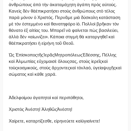
ἀνθρώπους ἀπὸ τὴν ἀκαταμάχητη ἀγάπη πρὸς αὐτούς.
Κανεὶς δέν θὰἐπικρατήσει στοὺς ἀνθρώπους στὸ τέλος
παρὰ μόνον ὁ Χριστός. Περνᾶμε μιὰ δύσκολη κατάσταση
μὲ τὸν ἐστεμμένο καὶ θανατηφόρο ἰό. Πολλοὶ βρῆκαν τὸν
θάνατο ἐξ αἰτίας του. Μπορεῖ νὰ φαίνεται πὼς βασιλεύει,
ἀλλὰ δέν «αἰωνίζει». Κάποια στιγμὴ θὰ καταργηθεῖ καὶ
θὰἐπικρατήσει ἡ εἰρήνη τοῦ Θεοῦ.
Ὡς ἘπίσκοποςτῆςἹερᾶςΜητροπόλεωςἘδέσσης, Πέλλης
καὶ Ἀλμωπίας εὔχομαισὲ ὅλουςσας, στοὺς ἱερεῖςκαὶ
τοὺςκοσμικούς, στοὺς ἄρχοντεςκαὶ τὸνλαό, ὑγείαψυχῆςκαὶ
σώματος καὶ κάθε χαρά.
Ἀδελφοίμου ἀγαπητοὶ καὶ περιπόθητοι,
Χρι­στὸς Ἀ­νέ­στη! ἈληθῶςἈνέστη!
Χαίρετε, καταρτίζεσθε, εἰρηνεύετε καὶὑγιαίνετε!