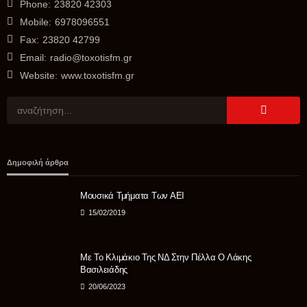
Phone:
23820 42303
Mobile:
6978096551
Fax:
23820 42799
Email:
radio@toxotisfm.gr
Website:
www.toxotisfm.gr
ΠΟΛΙΤΙΚΉ
Δημοφιλή άρθρα
ΝΙΚΗ για μεταναστευτικό: Απαιτείται αποτροπή, όχι
διαχείριση της εισβολής
Μουσικά Τμήματα Των ΑΕΙ
05/08/2026
15/02/2019
Με Το Κλιμάκιο Της ΝΔ Στην Πέλλα Ο Λάκης
Βασιλειάδης
20/06/2023