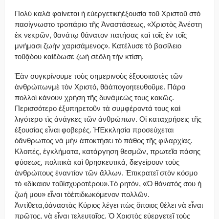
Πολὺ καλὰ φαίνεται ἡ εὐεργετικὴἐξουσία τοῦ Χριστοῦ στὸ
πασίγνωστο τροπάριο τῆς Ἀναστάσεως, «Χριστὸς Ἀνέστη
ἐκ νεκρῶν, θανάτῳ θάνατον πατήσας καὶ τοῖς ἐν τοῖς
μνήμασι ζωὴν χαρισάμενος». Κατέλυσε τὸ βασίλειο
τοῦᾅδου καὶἔδωσε ζωὴ σὲὅλη τὴν κτίση.
Ἐὰν συγκρίνουμε τοὺς σημερινοὺς ἐξουσιαστὲς τῶν
ἀνθρώπωνμὲ τὸν Χριστό, θὰἀπογοητευθοῦμε. Πάρα
πολλοὶ κάνουν χρήση τῆς δυνάμεώς τους κακῶς.
Περισσότερο ἐξυπηρετοῦν τὰ συμφέροντά τους καὶ
λιγότερο τὶς ἀνάγκες τῶν ἀνθρώπων. Οἱ καταχρήσεις τῆς
ἐξουσίας εἶναι φοβερές. ἩἘκκλησία προσεύχεται
ὁἄνθρωπος νὰ μὴν ἀποκτήσει τὸ πάθος τῆς φιλαρχίας.
Κλοπές, ἐγκλήματα, κατάργηση θεσμῶν, πρωτεῖα πάσης
φύσεως, πολιτικὰ καὶ θρησκευτικά, διεγείρουν τοὺς
ἀνθρώπους ἐναντίον τῶν ἄλλων. Ἐπικρατεῖ στὸν κόσμο
τὸ «δίκαιον τοῦἰσχυροτέρου».Τὸ ρητόν, «Ὁ θάνατός σου ἡ
ζωή μου» εἶναι τὸἐπιδιωκόμενον πολλῶν.
Ἀντίθετα,ὁἀναστὰς Κύριος λέγει πὼς ὅποιος θέλει νὰ εἶναι
πρῶτος, νὰ εἶναι τελευταῖος. Ὁ Χριστὸς εὐεργετεῖ τοὺς