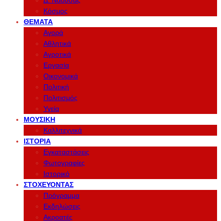
Δ. Νάουσας
Κόσμος
ΘΈΜΑΤΑ
Αγορά
Αθλητικά
Αγροτικά
Εργασία
Οικονομικά
Πολιτική
Πολιτισμός
Υγεία
ΜΟΥΣΙΚΉ
Καλλιτεχνικά
ΙΣΤΟΡΊΑ
Εγκαταστάσεις
Φωτογραφίες
Ιστορικό
ΣΤΟΧΕΎΟΝΤΑΣ
Πρόγραμμα
Εκδηλώσεις
Ακροατές