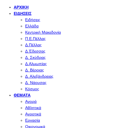
ΑΡΧΙΚΉ
ΕΙΔΉΣΕΙΣ
Ειδήσεις
Ελλάδα
Κεντρική Μακεδονία
Π.Ε.Πέλλας
Δ.Πέλλας
Δ.Έδεσσας
Δ. Σκύδρας
Δ.Αλμωπίας
Δ. Βέροιας
Δ. Αλεξάνδρειας
Δ. Νάουσας
Κόσμος
ΘΈΜΑΤΑ
Αγορά
Αθλητικά
Αγροτικά
Εργασία
Οικονομικά