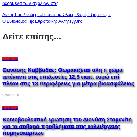
δεδομένα των σχολίων σας
.
Λάκης Βασιλειάδης: «Παιδεία Για Όλους, Χωρίς Εξαιρέσεις!»
Ο Ευτελισμός Της Ευρωπαϊκής Αλληλεγγύης
Δείτε επίσης...
ΑΓΡΟΤΙΚΆ
Θανάσης Καββαδάς: Θωρακίζεται όλη η χώρα
απέναντι στις επιζωοτίες 12,5 εκατ. ευρώ επί
πλέον στις 13 Περιφέρειες για μέτρα βιοασφάλειας
08/08/2026
ΑΓΡΟΤΙΚΆ
Κοινοβουλευτική ερώτηση του Διονύση Σταμενίτη
για τα σοβαρά προβλήματα στις καλλιέργειες
πυρηνόκαρπων