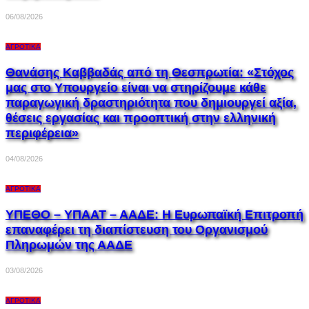
06/08/2026
ΑΓΡΟΤΙΚΆ
Θανάσης Καββαδάς από τη Θεσπρωτία: «Στόχος
μας στο Υπουργείο είναι να στηρίζουμε κάθε
παραγωγική δραστηριότητα που δημιουργεί αξία,
θέσεις εργασίας και προοπτική στην ελληνική
περιφέρεια»
04/08/2026
ΑΓΡΟΤΙΚΆ
ΥΠΕΘΟ – ΥΠΑΑΤ – ΑΑΔΕ: H Ευρωπαϊκή Επιτροπή
επαναφέρει τη διαπίστευση του Οργανισμού
Πληρωμών της ΑΑΔΕ
03/08/2026
ΑΓΡΟΤΙΚΆ