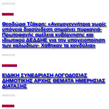
08/08/2026
ΠΟΛΙΤΙΚΉ
Θεοδώρα Τζάκρη: «Ανεμογεννήτρια χωρίς
υπόγεια διασύνδεση σημαίνει πυρκαγιά-
Πρωτοφανής αμέλεια κυβέρνησης και
ιδιωτικού ΔΕΔΔΗΕ για την υπογειοποίηση
των καλωδίων- Χάθηκαν τα κονδύλια»
08/08/2026
Δ.ΑΛΜΩΠΊΑΣ
ΕΙΔΙΚΗ ΣΥΝΕΔΡΙΑΣΗ ΛΟΓΟΔΟΣΙΑΣ
ΔΗΜΟΤΙΚΗΣ ΑΡΧΗΣ ΘΕΜΑΤΑ ΗΜΕΡΗΣΙΑΣ
ΔΙΑΤΑΞΗΣ
08/08/2026
ΑΓΡΟΤΙΚΆ