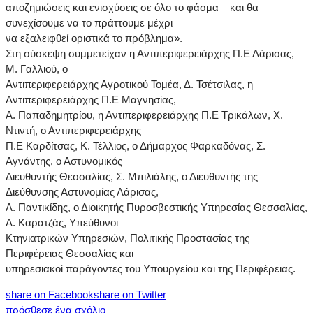
αποζημιώσεις και ενισχύσεις σε όλο το φάσμα – και θα
συνεχίσουμε να το πράττουμε μέχρι
να εξαλειφθεί οριστικά το πρόβλημα».
Στη σύσκεψη συμμετείχαν η Αντιπεριφερειάρχης Π.Ε Λάρισας,
Μ. Γαλλιού, ο
Αντιπεριφερειάρχης Αγροτικού Τομέα, Δ. Τσέτσιλας, η
Αντιπεριφερειάρχης Π.Ε Μαγνησίας,
Α. Παπαδημητρίου, η Αντιπεριφερειάρχης Π.Ε Τρικάλων, Χ.
Ντιντή, ο Αντιπεριφερειάρχης
Π.Ε Καρδίτσας, Κ. Τέλλιος, ο Δήμαρχος Φαρκαδόνας, Σ.
Αγνάντης, ο Αστυνομικός
Διευθυντής Θεσσαλίας, Σ. Μπιλιάλης, ο Διευθυντής της
Διεύθυνσης Αστυνομίας Λάρισας,
Λ. Παντικίδης, ο Διοικητής Πυροσβεστικής Υπηρεσίας Θεσσαλίας,
Α. Καρατζάς, Υπεύθυνοι
Κτηνιατρικών Υπηρεσιών, Πολιτικής Προστασίας της
Περιφέρειας Θεσσαλίας και
υπηρεσιακοί παράγοντες του Υπουργείου και της Περιφέρειας.
share on Facebook
share on Twitter
πρόσθεσε ένα σχόλιο