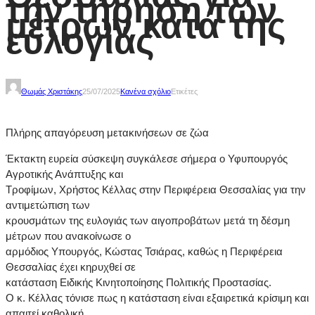
την τήρηση των
μέτρων κατά της
ευλογιάς
Θωμάς Χριστάκης
25/07/2025
Κανένα σχόλιο
Ετικέτες
Πλήρης απαγόρευση μετακινήσεων σε ζώα
Έκτακτη ευρεία σύσκεψη συγκάλεσε σήμερα ο Υφυπουργός
Αγροτικής Ανάπτυξης και
Τροφίμων, Χρήστος Κέλλας στην Περιφέρεια Θεσσαλίας για την
αντιμετώπιση των
κρουσμάτων της ευλογιάς των αιγοπροβάτων μετά τη δέσμη
μέτρων που ανακοίνωσε ο
αρμόδιος Υπουργός, Κώστας Τσιάρας, καθώς η Περιφέρεια
Θεσσαλίας έχει κηρυχθεί σε
κατάσταση Ειδικής Κινητοποίησης Πολιτικής Προστασίας.
Ο κ. Κέλλας τόνισε πως η κατάσταση είναι εξαιρετικά κρίσιμη και
απαιτεί καθολική