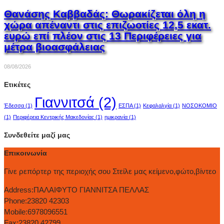
Θανάσης Καββαδάς: Θωρακίζεται όλη η
χώρα απέναντι στις επιζωοτίες 12,5 εκατ.
ευρώ επί πλέον στις 13 Περιφέρειες για
μέτρα βιοασφάλειας
08/08/2026
Ετικέτες
Γιαννιτσά
(2)
Έδεσσα
(1)
ΕΣΠΑ
(1)
Κεφαλαλγία
(1)
ΝΟΣΟΚΟΜΙΟ
(1)
Περιφέρεια Κεντρικής Μακεδονίας
(1)
ημικρανία
(1)
Συνδεθείτε μαζί μας
Επικοινωνία
Γίνε ρεπόρτερ της περιοχής σου Στείλε μας κείμενο,φώτο,βίντεο
Address:
ΠΑΛΑΙΦΥΤΟ ΓΙΑΝΝΙΤΣΑ ΠΕΛΛΑΣ
Phone:
23820 42303
Mobile:
6978096551
Fax:
23820 42799