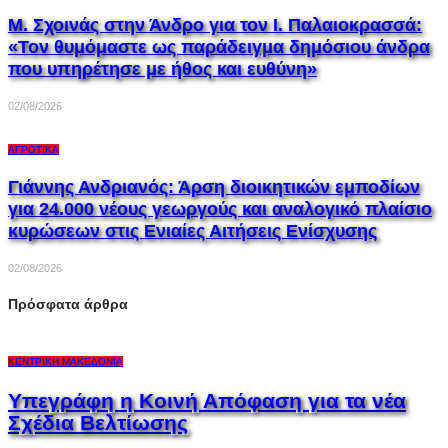
Μ. Σχοινάς στην Άνδρο για τον Ι. Παλαιοκρασσά:
«Τον θυμόμαστε ως παράδειγμα δημόσιου άνδρα
που υπηρέτησε με ήθος και ευθύνη»
02/08/2026
ΑΓΡΟΤΙΚΆ
Γιάννης Ανδριανός: Άρση διοικητικών εμποδίων
για 24.000 νέους γεωργούς και αναλογικό πλαίσιο
κυρώσεων στις Ενιαίες Αιτήσεις Ενίσχυσης
02/08/2026
Πρόσφατα άρθρα
ΚΕΝΤΡΙΚΉ ΜΑΚΕΔΟΝΊΑ
Υπεγράφη η Κοινή Απόφαση για τα νέα
Σχέδια Βελτίωσης