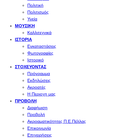
Πολιτική
Πολιτισμός
Υγεία
ΜΟΥΣΙΚΉ
Καλλιτεχνικά
ΙΣΤΟΡΊΑ
Εγκαταστάσεις
Φωτογραφίες
Ιστορικό
ΣΤΟΧΕΎΟΝΤΑΣ
Πρόγραμμα
Εκδηλώσεις
Ακροατές
Η Περιοχη μας
ΠΡΟΒΟΛΉ
Διαφήμιση
Προβολή
Ακροαματικότητες Π.Ε.Πέλλας
Επικοινωνία
Επιχειρήσεις