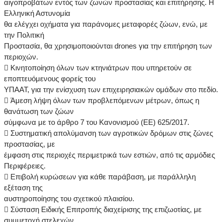
αιγοπροβάτων εντός των ζωνών προστασίας και επιτήρησης. Η
Ελληνική Αστυνομία
θα ελέγχει οχήματα για παράνομες μεταφορές ζώων, ενώ, με
την Πολιτική
Προστασία, θα χρησιμοποιούνται drones για την επιτήρηση των
περιοχών.
 Κινητοποίηση όλων των κτηνιάτρων που υπηρετούν σε
εποπτευόμενους φορείς του
ΥΠΑΑΤ, για την ενίσχυση των επιχειρησιακών ομάδων στο πεδίο.
 Άμεση λήψη όλων των προβλεπόμενων μέτρων, όπως η
θανάτωση των ζώων
σύμφωνα με το άρθρο 7 του Κανονισμού (ΕΕ) 625/2017.
 Συστηματική απολύμανση των αγροτικών δρόμων στις ζώνες
προστασίας, με
έμφαση στις περιοχές περιμετρικά των εστιών, από τις αρμόδιες
Περιφέρειες.
 Επιβολή κυρώσεων για κάθε παράβαση, με παράλληλη
εξέταση της
αυστηροποίησης του σχετικού πλαισίου.
 Σύσταση Ειδικής Επιτροπής διαχείρισης της επιζωοτίας, με
συμμετοχή στελεχών