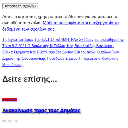
Αυτός ο ιστότοπος χρησιμοποιεί το Akismet για να μειώσει τα
ανεπιθύμητα σχόλια.
Μάθετε πώς υφίστανται επεξεργασία τα
δεδομένα των σχολίων σας
.
Τις Εγκαταστάσεις Του ΕΛ.Γ.Ο. «ΔΗΜΗΤΡΑ» Σκύδρας Επισκέφθηκε Την
Τρίτη 9-2-2021 Ο Βουλευτής Ν.Πέλλας Κος Βασιλειάδης Βασίλειος.
Ειδικά Οχήματα Και Εξοπλισμό Στο Δίκτυο Εθελοντικών Ομάδων Των
Δήμων Της Θεσσαλονίκης Παρέδωσε Σήμερα Η Περιφέρεια Κεντρικής
Μακεδονίας.
Δείτε επίσης...
Δ.ΠΈΛΛΑΣ
Ανακοίνωση προς τους Δημότες
08/08/2026