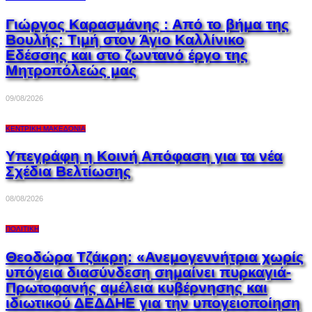
Γιώργος Καρασμάνης : Από το βήμα της
Βουλής: Τιμή στον Άγιο Καλλίνικο
Εδέσσης και στο ζωντανό έργο της
Μητροπόλεώς μας
09/08/2026
ΚΕΝΤΡΙΚΉ ΜΑΚΕΔΟΝΊΑ
Υπεγράφη η Κοινή Απόφαση για τα νέα
Σχέδια Βελτίωσης
08/08/2026
ΠΟΛΙΤΙΚΉ
Θεοδώρα Τζάκρη: «Ανεμογεννήτρια χωρίς
υπόγεια διασύνδεση σημαίνει πυρκαγιά-
Πρωτοφανής αμέλεια κυβέρνησης και
ιδιωτικού ΔΕΔΔΗΕ για την υπογειοποίηση