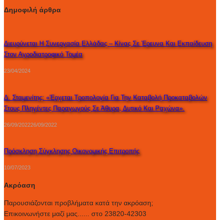
Δημοφιλή άρθρα
Διευρύνεται Η Συνεργασία Ελλάδας – Κίνας Σε Έρευνα Και Εκπαίδευση
Στον Αγροδιατροφικό Τομέα
23/04/2024
Δ. Σταμενίτης: «Έρχεται Τροπολογία Για Την Καταβολή Προκαταβολών
Στους Πληγέντες Παραγωγούς Σε Άθυρα, Δυτικό Και Ραχώνα».
26/09/2022
26/09/2022
Πρόσκληση Σύγκλησης Οικονομικής Επιτροπής
10/07/2023
Ακρόαση
Παρουσιάζονται προβλήματα κατά την ακρόαση;
Επικοινωνήστε μαζί μας...... στο 23820-42303