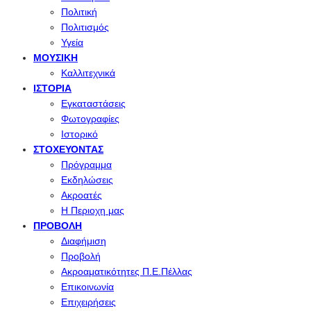
Πολιτική
Πολιτισμός
Υγεία
ΜΟΥΣΙΚΉ
Καλλιτεχνικά
ΙΣΤΟΡΊΑ
Εγκαταστάσεις
Φωτογραφίες
Ιστορικό
ΣΤΟΧΕΎΟΝΤΑΣ
Πρόγραμμα
Εκδηλώσεις
Ακροατές
Η Περιοχη μας
ΠΡΟΒΟΛΉ
Διαφήμιση
Προβολή
Ακροαματικότητες Π.Ε.Πέλλας
Επικοινωνία
Επιχειρήσεις