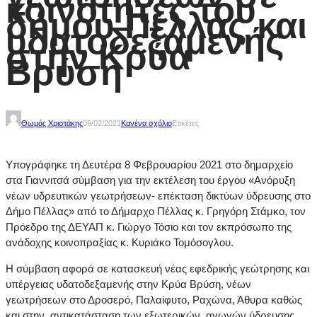
κοινότητες του
δήμου Πέλλας και
υδατοδεξαμενής
στην Κρύα
Βρύση
Θωμάς Χριστάκης
09/02/2021
Κανένα σχόλιο
Ετικέτες
Υπογράφηκε τη Δευτέρα 8 Φεβρουαρίου 2021 στο δημαρχείο
στα Γιαννιτσά σύμβαση για την εκτέλεση του έργου «Ανόρυξη
νέων υδρευτικών γεωτρήσεων- επέκταση δικτύων ύδρευσης στο
Δήμο Πέλλας» από το Δήμαρχο Πέλλας κ. Γρηγόρη Στάμκο, τον
Πρόεδρο της ΔΕΥΑΠ κ. Γιώργο Τόσιο και τον εκπρόσωπο της
ανάδοχης κοινοπραξίας κ. Κυριάκο Τομόσογλου.
Η σύμβαση αφορά σε κατασκευή νέας εφεδρικής γεώτρησης και
υπέργειας υδατοδεξαμενής στην Κρύα Βρύση, νέων
γεωτρήσεων στο Δροσερό, Παλαίφυτο, Ραχώνα, Άθυρα καθώς
και στην αντικατάσταση των εξωτερικών αγωγών ύδρευσης