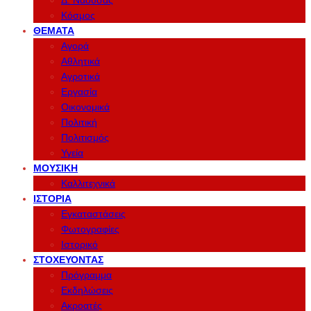
Δ. Νάουσας
Κόσμος
ΘΈΜΑΤΑ
Αγορά
Αθλητικά
Αγροτικά
Εργασία
Οικονομικά
Πολιτική
Πολιτισμός
Υγεία
ΜΟΥΣΙΚΉ
Καλλιτεχνικά
ΙΣΤΟΡΊΑ
Εγκαταστάσεις
Φωτογραφίες
Ιστορικό
ΣΤΟΧΕΎΟΝΤΑΣ
Πρόγραμμα
Εκδηλώσεις
Ακροατές