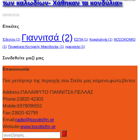
των καλωδίων- Χάθηκαν τα κονδύλια»
08/08/2026
Ετικέτες
Γιαννιτσά
(2)
Έδεσσα
(1)
ΕΣΠΑ
(1)
Κεφαλαλγία
(1)
ΝΟΣΟΚΟΜΙΟ
(1)
Περιφέρεια Κεντρικής Μακεδονίας
(1)
ημικρανία
(1)
Συνδεθείτε μαζί μας
Επικοινωνία
Γίνε ρεπόρτερ της περιοχής σου Στείλε μας κείμενο,φώτο,βίντεο
Address:
ΠΑΛΑΙΦΥΤΟ ΓΙΑΝΝΙΤΣΑ ΠΕΛΛΑΣ
Phone:
23820 42303
Mobile:
6978096551
Fax:
23820 42799
Email:
radio@toxotisfm.gr
Website:
www.toxotisfm.gr