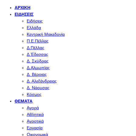
ΑΡΧΙΚΉ
ΕΙΔΉΣΕΙΣ
Ειδήσεις
Ελλάδα
Κεντρική Μακεδονία
Π.Ε.Πέλλας
Δ.Πέλλας
Δ.Έδεσσας
Δ. Σκύδρας
Δ.Αλμωπίας
Δ. Βέροιας
Δ. Αλεξάνδρειας
Δ. Νάουσας
Κόσμος
ΘΈΜΑΤΑ
Αγορά
Αθλητικά
Αγροτικά
Εργασία
Οικονομικά