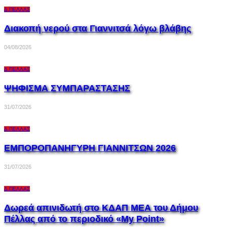
Δ.ΠΈΛΛΑΣ
Διακοπή νερού στα Γιαννιτσά λόγω βλάβης
04/08/2026
Δ.ΠΈΛΛΑΣ
ΨΗΦΙΣΜΑ ΣΥΜΠΑΡΑΣΤΑΣΗΣ
31/07/2026
Δ.ΠΈΛΛΑΣ
ΕΜΠΟΡΟΠΑΝΗΓΥΡΗ ΓΙΑΝΝΙΤΣΩΝ 2026
31/07/2026
Δ.ΠΈΛΛΑΣ
Δωρεά απινιδωτή στο ΚΔΑΠ ΜΕΑ του Δήμου
Πέλλας από το περιοδικό «My Point»