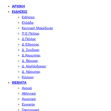
ΑΡΧΙΚΉ
ΕΙΔΉΣΕΙΣ
Ειδήσεις
Ελλάδα
Κεντρική Μακεδονία
Π.Ε.Πέλλας
Δ.Πέλλας
Δ.Έδεσσας
Δ. Σκύδρας
Δ.Αλμωπίας
Δ. Βέροιας
Δ. Αλεξάνδρειας
Δ. Νάουσας
Κόσμος
ΘΈΜΑΤΑ
Αγορά
Αθλητικά
Αγροτικά
Εργασία
Οικονομικά