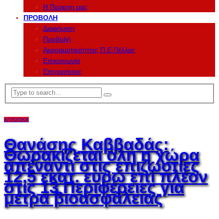
Η Περιοχη μας
ΠΡΟΒΟΛΉ
Διαφήμιση
Προβολή
Ακροαματικότητες Π.Ε.Πέλλας
Επικοινωνία
Επιχειρήσεις
ΑΓΡΟΤΙΚΆ
Θανάσης Καββαδάς:
Θωρακίζεται όλη η χώρα
απέναντι στις επιζωοτίες
12,5 εκατ. ευρώ επί πλέον
στις 13 Περιφέρειες για
μέτρα βιοασφάλειας