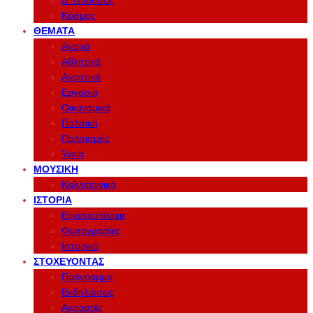
Δ. Νάουσας
Κόσμος
ΘΈΜΑΤΑ
Αγορά
Αθλητικά
Αγροτικά
Εργασία
Οικονομικά
Πολιτική
Πολιτισμός
Υγεία
ΜΟΥΣΙΚΉ
Καλλιτεχνικά
ΙΣΤΟΡΊΑ
Εγκαταστάσεις
Φωτογραφίες
Ιστορικό
ΣΤΟΧΕΎΟΝΤΑΣ
Πρόγραμμα
Εκδηλώσεις
Ακροατές