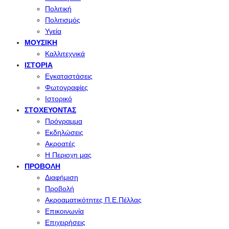
Πολιτική
Πολιτισμός
Υγεία
ΜΟΥΣΙΚΉ
Καλλιτεχνικά
ΙΣΤΟΡΊΑ
Εγκαταστάσεις
Φωτογραφίες
Ιστορικό
ΣΤΟΧΕΎΟΝΤΑΣ
Πρόγραμμα
Εκδηλώσεις
Ακροατές
Η Περιοχη μας
ΠΡΟΒΟΛΉ
Διαφήμιση
Προβολή
Ακροαματικότητες Π.Ε.Πέλλας
Επικοινωνία
Επιχειρήσεις