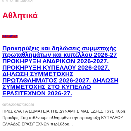
01/11/2018
12/08/2021
Αθλητικά
ΑΘΛΗΤΙΚΆ
Προκηρύξεις και δηλώσεις συμμετοχής
πρωταθλημάτων και κυπέλλου 2026-27
ΠΡΟΚΗΡΥΞΗ ΑΝΔΡΙΚΩΝ 2026-2027.
ΠΡΟΚΗΡΥΞΗ ΚΥΠΕΛΛΟΥ 2026-2027.
ΔΗΛΩΣΗ ΣΥΜΜΕΤΟΧΗΣ
ΠΡΩΤΑΘΛΗΜΑΤΟΣ 2026-2027. ΔΗΛΩΣΗ
ΣΥΜΜΕΤΟΧΗΣ ΣΤΟ ΚΥΠΕΛΛΟ
ΕΡΑΣΙΤΕΧΝΩΝ 2026-27.
06/08/2026
07/08/2026
ΠPoΣ oΛΑ ΤA ΣΩMAΤE|Α THΣ ΔYNAMHΣ MΑΣ EΔPEΣ ToYΣ K0ρlε
Πρoεδρε, Σαg oτ6λvouμε σUvημμ6vα τηv πρoκηρυξη KYΠEΛΛOY
EΛΛΑΔoΣ EPAΣιTEXNΩN περ16δoυ...