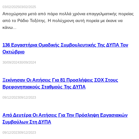
03/02/2025
03/02/2025
Αποχώρησα μετά από πάρα πολλά χρόνια επαγγελματικής πορείας
από το Ράδιο Τοξότης. Η πολύχρονη αυτή πορεία με έκανε να
κάνω...
136 Εργαστήρια Ομαδικής Συμβουλευτικής Της ΔΥΠΑ Τον
Οκτώβριο
30/09/2024
30/09/2024
Ξεκίνησαν Οι Αιτήσεις Για 81 Προσλήψεις ΣΟΧ Στους
Βρεφονηπιακούς Σταθμούς Της ΔΥΠΑ
09/12/2023
09/12/2023
Από Δευτέρα Οι Αιτήσεις Για Την Πρόσληψη Εργασιακών
Συμβούλων Στη ΔΥΠΑ
09/12/2023
09/12/2023