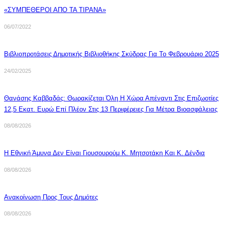
«ΣΥΜΠΕΘΕΡΟΙ ΑΠΟ ΤΑ ΤΙΡΑΝΑ»
06/07/2022
Βιβλιοπροτάσεις Δημοτικής Βιβλιοθήκης Σκύδρας Για Το Φεβρουάριο 2025
24/02/2025
Θανάσης Καββαδάς: Θωρακίζεται Όλη Η Χώρα Απέναντι Στις Επιζωοτίες
12,5 Εκατ. Ευρώ Επί Πλέον Στις 13 Περιφέρειες Για Μέτρα Βιοασφάλειας
08/08/2026
Η Εθνική Άμυνα Δεν Είναι Γιουσουρούμ Κ. Μητσοτάκη Και Κ. Δένδια
08/08/2026
Ανακοίνωση Προς Τους Δημότες
08/08/2026