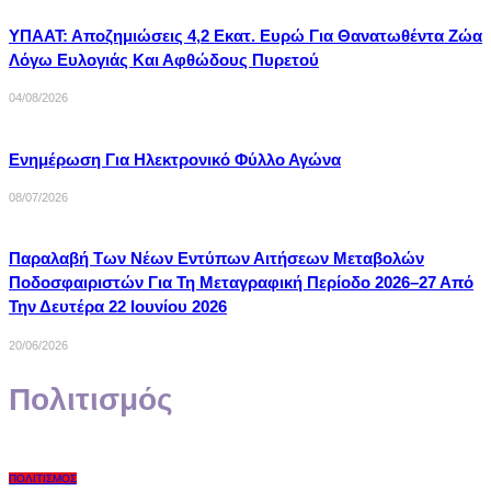
ΥΠΑΑΤ: Αποζημιώσεις 4,2 Εκατ. Ευρώ Για Θανατωθέντα Ζώα
Λόγω Ευλογιάς Και Αφθώδους Πυρετού
04/08/2026
Ενημέρωση Για Ηλεκτρονικό Φύλλο Αγώνα
08/07/2026
Παραλαβή Των Νέων Εντύπων Αιτήσεων Μεταβολών
Ποδοσφαιριστών Για Τη Μεταγραφική Περίοδο 2026–27 Από
Την Δευτέρα 22 Ιουνίου 2026
20/06/2026
Πολιτισμός
ΠΟΛΙΤΙΣΜΌΣ