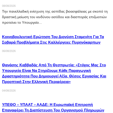
08/08/2026
Την πανελλαδική ενίσχυση της ασπίδας βιοασφάλειας με σκοπό τη
δραστική μείωση του κινδύνου εισόδου και διασποράς επιζωοτιών
προτείνει το Υπουργείο...
Κοινοβουλευτική Ερώτηση Του Διονύση Σταμενίτη Για Τα
Σοβαρά Προβλήματα Στις Καλλιέργειες Πυρηνόκαρπων
06/08/2026
Θανάσης Καββαδάς Από Τη Θεσπρωτία: «Στόχος Μας Στο
Υπουργείο Είναι Να Στηρίζουμε Κάθε Παραγωγική
Δραστηριότητα Που Δημιουργεί Αξία, Θέσεις Εργασίας Και
Προοπτική Στην Ελληνική Περιφέρεια»
04/08/2026
ΥΠΕΘΟ – ΥΠΑΑΤ – ΑΑΔΕ: H Ευρωπαϊκή Επιτροπή
Επαναφέρει Τη Διαπίστευση Του Οργανισμού Πληρωμών