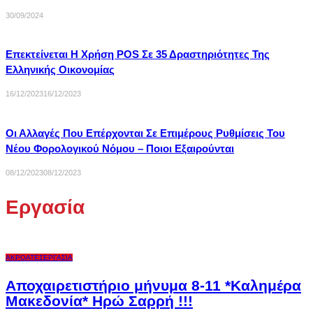
30/09/2024
Επεκτείνεται Η Χρήση POS Σε 35 Δραστηριότητες Της
Ελληνικής Οικονομίας
16/12/2023
16/12/2023
Οι Αλλαγές Που Επέρχονται Σε Επιμέρους Ρυθμίσεις Του
Νέου Φορολογικού Νόμου – Ποιοι Εξαιρούνται
08/12/2023
08/12/2023
Εργασία
ΑΚΡΟΑΤΈΣ
ΕΡΓΑΣΊΑ
Αποχαιρετιστήριο μήνυμα 8-11 *Καλημέρα
Μακεδονία* Ηρώ Σαρρή !!!