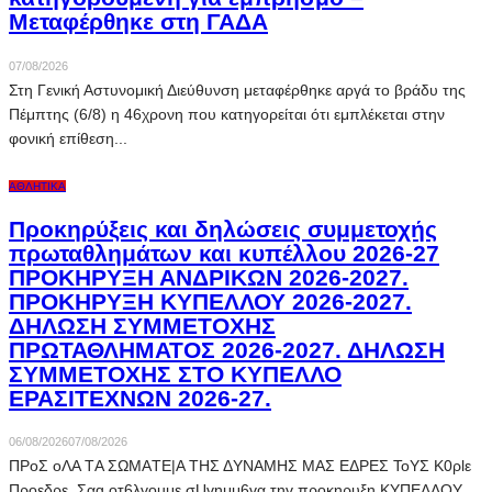
Μεταφέρθηκε στη ΓΑΔΑ
07/08/2026
Στη Γενική Αστυνομική Διεύθυνση μεταφέρθηκε αργά το βράδυ της
Πέμπτης (6/8) η 46χρονη που κατηγορείται ότι εμπλέκεται στην
φονική επίθεση...
ΑΘΛΗΤΙΚΆ
Προκηρύξεις και δηλώσεις συμμετοχής
πρωταθλημάτων και κυπέλλου 2026-27
ΠΡΟΚΗΡΥΞΗ ΑΝΔΡΙΚΩΝ 2026-2027.
ΠΡΟΚΗΡΥΞΗ ΚΥΠΕΛΛΟΥ 2026-2027.
ΔΗΛΩΣΗ ΣΥΜΜΕΤΟΧΗΣ
ΠΡΩΤΑΘΛΗΜΑΤΟΣ 2026-2027. ΔΗΛΩΣΗ
ΣΥΜΜΕΤΟΧΗΣ ΣΤΟ ΚΥΠΕΛΛΟ
ΕΡΑΣΙΤΕΧΝΩΝ 2026-27.
06/08/2026
07/08/2026
ΠPoΣ oΛΑ ΤA ΣΩMAΤE|Α THΣ ΔYNAMHΣ MΑΣ EΔPEΣ ToYΣ K0ρlε
Πρoεδρε, Σαg oτ6λvouμε σUvημμ6vα τηv πρoκηρυξη KYΠEΛΛOY