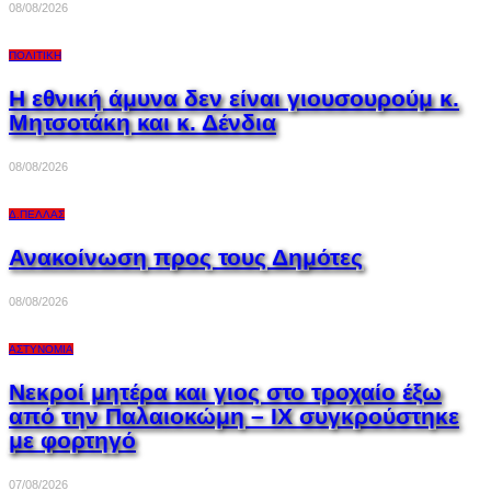
08/08/2026
ΠΟΛΙΤΙΚΉ
Η εθνική άμυνα δεν είναι γιουσουρούμ κ.
Μητσοτάκη και κ. Δένδια
08/08/2026
Δ.ΠΈΛΛΑΣ
Ανακοίνωση προς τους Δημότες
08/08/2026
ΑΣΤΥΝΟΜΊΑ
Νεκροί μητέρα και γιος στο τροχαίο έξω
από την Παλαιοκώμη – ΙΧ συγκρούστηκε
με φορτηγό
07/08/2026