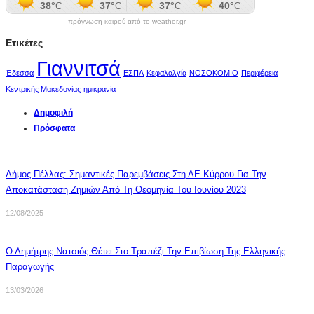
πρόγνωση καιρού από το weather.gr
Ετικέτες
Γιαννιτσά
Έδεσσα
ΕΣΠΑ
Κεφαλαλγία
ΝΟΣΟΚΟΜΙΟ
Περιφέρεια
Κεντρικής Μακεδονίας
ημικρανία
Δημοφιλή
Πρόσφατα
Δήμος Πέλλας: Σημαντικές Παρεμβάσεις Στη ΔΕ Κύρρου Για Την
Αποκατάσταση Ζημιών Από Τη Θεομηνία Του Ιουνίου 2023
12/08/2025
Ο Δημήτρης Νατσιός Θέτει Στο Τραπέζι Την Επιβίωση Της Ελληνικής
Παραγωγής
13/03/2026