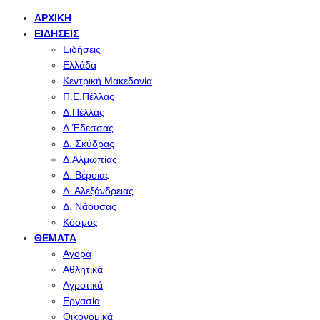
ΑΡΧΙΚΉ
ΕΙΔΉΣΕΙΣ
Ειδήσεις
Ελλάδα
Κεντρική Μακεδονία
Π.Ε.Πέλλας
Δ.Πέλλας
Δ.Έδεσσας
Δ. Σκύδρας
Δ.Αλμωπίας
Δ. Βέροιας
Δ. Αλεξάνδρειας
Δ. Νάουσας
Κόσμος
ΘΈΜΑΤΑ
Αγορά
Αθλητικά
Αγροτικά
Εργασία
Οικονομικά