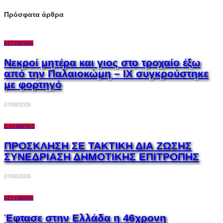
Πρόσφατα άρθρα
ΑΣΤΥΝΟΜΊΑ
Νεκροί μητέρα και γιος στο τροχαίο έξω
από την Παλαιοκώμη – ΙΧ συγκρούστηκε
με φορτηγό
07/08/2026
Δ.ΑΛΜΩΠΊΑΣ
ΠΡΟΣΚΛΗΣΗ ΣΕ ΤΑΚΤΙΚΗ ΔΙΑ ΖΩΣΗΣ
ΣΥΝΕΔΡΙΑΣΗ ΔΗΜΟΤΙΚΗΣ ΕΠΙΤΡΟΠΗΣ
07/08/2026
ΑΣΤΥΝΟΜΊΑ
Έφτασε στην Ελλάδα η 46χρονη