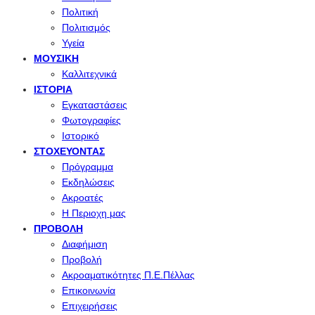
Πολιτική
Πολιτισμός
Υγεία
ΜΟΥΣΙΚΉ
Καλλιτεχνικά
ΙΣΤΟΡΊΑ
Εγκαταστάσεις
Φωτογραφίες
Ιστορικό
ΣΤΟΧΕΎΟΝΤΑΣ
Πρόγραμμα
Εκδηλώσεις
Ακροατές
Η Περιοχη μας
ΠΡΟΒΟΛΉ
Διαφήμιση
Προβολή
Ακροαματικότητες Π.Ε.Πέλλας
Επικοινωνία
Επιχειρήσεις