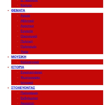
Δ. Νάουσας
Κόσμος
ΘΈΜΑΤΑ
Αγορά
Αθλητικά
Αγροτικά
Εργασία
Οικονομικά
Πολιτική
Πολιτισμός
Υγεία
ΜΟΥΣΙΚΉ
Καλλιτεχνικά
ΙΣΤΟΡΊΑ
Εγκαταστάσεις
Φωτογραφίες
Ιστορικό
ΣΤΟΧΕΎΟΝΤΑΣ
Πρόγραμμα
Εκδηλώσεις
Ακροατές