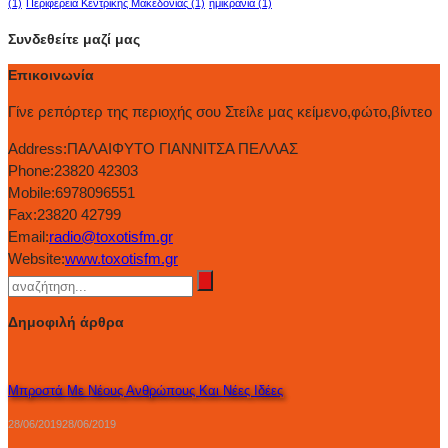
(1)
Περιφέρεια Κεντρικής Μακεδονίας
(1)
ημικρανία
(1)
Συνδεθείτε μαζί μας
Επικοινωνία
Γίνε ρεπόρτερ της περιοχής σου Στείλε μας κείμενο,φώτο,βίντεο
Address:
ΠΑΛΑΙΦΥΤΟ ΓΙΑΝΝΙΤΣΑ ΠΕΛΛΑΣ
Phone:
23820 42303
Mobile:
6978096551
Fax:
23820 42799
Email:
radio@toxotisfm.gr
Website:
www.toxotisfm.gr
Δημοφιλή άρθρα
Μπροστά Με Νέους Ανθρώπους Και Νέες Ιδέες
28/06/2019
28/06/2019