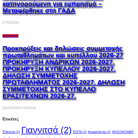
κατηγορούμενη για εμπρησμό –
Μεταφέρθηκε στη ΓΑΔΑ
07/08/2026
ΑΘΛΗΤΙΚΆ
Προκηρύξεις και δηλώσεις συμμετοχής
πρωταθλημάτων και κυπέλλου 2026-27
ΠΡΟΚΗΡΥΞΗ ΑΝΔΡΙΚΩΝ 2026-2027.
ΠΡΟΚΗΡΥΞΗ ΚΥΠΕΛΛΟΥ 2026-2027.
ΔΗΛΩΣΗ ΣΥΜΜΕΤΟΧΗΣ
ΠΡΩΤΑΘΛΗΜΑΤΟΣ 2026-2027. ΔΗΛΩΣΗ
ΣΥΜΜΕΤΟΧΗΣ ΣΤΟ ΚΥΠΕΛΛΟ
ΕΡΑΣΙΤΕΧΝΩΝ 2026-27.
06/08/2026
07/08/2026
Ετικέτες
Γιαννιτσά
(2)
Έδεσσα
(1)
ΕΣΠΑ
(1)
Κεφαλαλγία
(1)
ΝΟΣΟΚΟΜΙΟ