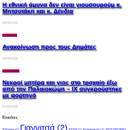
Η εθνική άμυνα δεν είναι γιουσουρούμ κ.
Μητσοτάκη και κ. Δένδια
08/08/2026
Δ.ΠΈΛΛΑΣ
Ανακοίνωση προς τους Δημότες
08/08/2026
ΑΣΤΥΝΟΜΊΑ
Νεκροί μητέρα και γιος στο τροχαίο έξω
από την Παλαιοκώμη – ΙΧ συγκρούστηκε
με φορτηγό
07/08/2026
Ετικέτες
Γιαννιτσά
(2)
Έδεσσα
(1)
ΕΣΠΑ
(1)
Κεφαλαλγία
(1)
ΝΟΣΟΚΟΜΙΟ