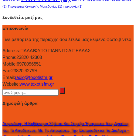
(1)
Περιφέρεια Κεντρικής Μακεδονίας
(1)
ημικρανία
(1)
Συνδεθείτε μαζί μας
Επικοινωνία
Γίνε ρεπόρτερ της περιοχής σου Στείλε μας κείμενο,φώτο,βίντεο
Address:
ΠΑΛΑΙΦΥΤΟ ΓΙΑΝΝΙΤΣΑ ΠΕΛΛΑΣ
Phone:
23820 42303
Mobile:
6978096551
Fax:
23820 42799
Email:
radio@toxotisfm.gr
Website:
www.toxotisfm.gr
Δημοφιλή άρθρα
Αυγενάκης: Η Κυβέρνηση Σέβεται Και Στηρίζει Έμπρακτα Τους Αγρότες
Και Το Αποδεικνύει Με Τις Αποφάσεις Της- Ευπρόσδεκτοί Για Διάλογο –