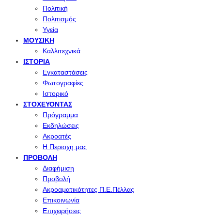
Πολιτική
Πολιτισμός
Υγεία
ΜΟΥΣΙΚΉ
Καλλιτεχνικά
ΙΣΤΟΡΊΑ
Εγκαταστάσεις
Φωτογραφίες
Ιστορικό
ΣΤΟΧΕΎΟΝΤΑΣ
Πρόγραμμα
Εκδηλώσεις
Ακροατές
Η Περιοχη μας
ΠΡΟΒΟΛΉ
Διαφήμιση
Προβολή
Ακροαματικότητες Π.Ε.Πέλλας
Επικοινωνία
Επιχειρήσεις