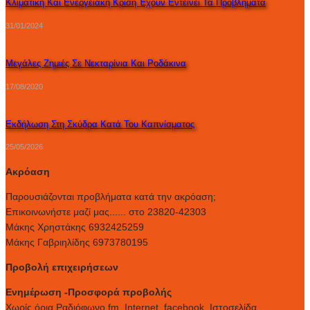
Κλιματική Και Ενεργειακή Κρίση Έχουν Εντείνει Τα Προβλήματα
31/01/2024
Mεγάλες Ζημιές Σε Νεκταρίνια Και Ροδάκινα
17/08/2020
Εκδήλωση Στη Σκύδρα Κατά Του Καπνίσματος
25/05/2026
Ακρόαση
Παρουσιάζονται προβλήματα κατά την ακρόαση;
Επικοινωνήστε μαζί μας...... στο 23820-42303
Μάκης Χρηστάκης 6932425259
Μάκης Γαβριηλίδης 6973780195
Προβολή επιχειρήσεων
Ενημέρωση -Προσφορά προβολής
Xωρίς όρια Ραδιόφωνο fm, Internet, facebook, Ιστοσελίδα