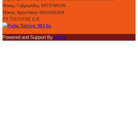
Μάκης Γαβριηλίδης 6973780195
Μάκης Χρηστάκης 6932425259
Ρ.Σ.ΤΟΞΟΤΗΣ Ο.Ε.
Powered and Support By
wst.gr