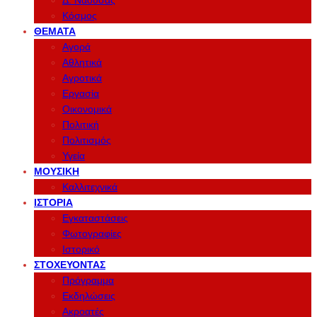
Δ. Νάουσας
Κόσμος
ΘΈΜΑΤΑ
Αγορά
Αθλητικά
Αγροτικά
Εργασία
Οικονομικά
Πολιτική
Πολιτισμός
Υγεία
ΜΟΥΣΙΚΉ
Καλλιτεχνικά
ΙΣΤΟΡΊΑ
Εγκαταστάσεις
Φωτογραφίες
Ιστορικό
ΣΤΟΧΕΎΟΝΤΑΣ
Πρόγραμμα
Εκδηλώσεις
Ακροατές