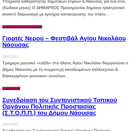
Υπηρεσία καθαριότητας δημοτικών κτιρίων Δ.Νάουσας για ένα έτος
(δώδεκα μήνες) O ΔΗΜΑΡΧΟΣ Προκηρύσσει δημόσιο ηλεκτρονικό
ανοικτό διαγωνισμό με κριτήριο κατακύρωσης την πλέον...
Δ. ΝΆΟΥΣΑΣ
ΚΑΛΛΙΤΕΧΝΙΚΆ
Γιορτές Νερού – Φεστιβάλ Αγίου Νικολάου
Νάουσας
20/07/2022
Τριήμερο μουσικό «ταξίδι» στο άλσος Αγίου Νικολάου διοργανώνει ο
Δήμος Νάουσας με τη συμμετοχή καταξιωμένων καλλιτεχνών &
διακεκριμένων μουσικών συνόλων...
Δ. ΝΆΟΥΣΑΣ
Συνεδρίαση του Συντονιστικού Τοπικού
Οργάνου Πολιτικής Προστασίας
(Σ.Τ.Ο.Π.Π.) του Δήμου Νάουσας
14/07/2022
Συνεδρίαση του Συντονιστικού Τοπικού Οργάνου Πολιτικής