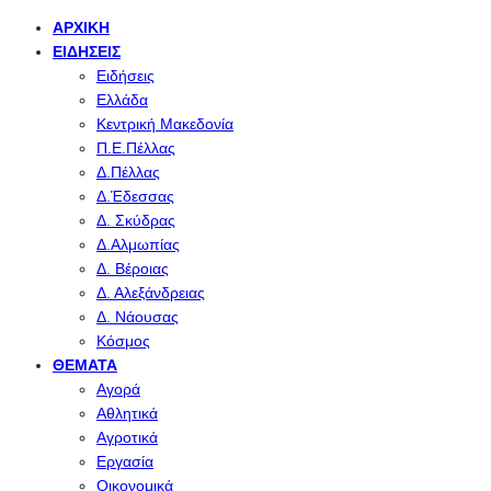
ΑΡΧΙΚΉ
ΕΙΔΉΣΕΙΣ
Ειδήσεις
Ελλάδα
Κεντρική Μακεδονία
Π.Ε.Πέλλας
Δ.Πέλλας
Δ.Έδεσσας
Δ. Σκύδρας
Δ.Αλμωπίας
Δ. Βέροιας
Δ. Αλεξάνδρειας
Δ. Νάουσας
Κόσμος
ΘΈΜΑΤΑ
Αγορά
Αθλητικά
Αγροτικά
Εργασία
Οικονομικά