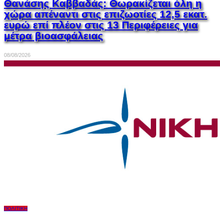
Θανάσης Καββαδάς: Θωρακίζεται όλη η
χώρα απέναντι στις επιζωοτίες 12,5 εκατ.
ευρώ επί πλέον στις 13 Περιφέρειες για
μέτρα βιοασφάλειας
08/08/2026
ΠΟΛΙΤΙΚΉ