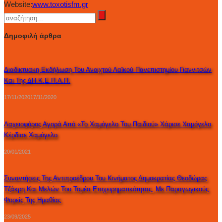
Website:
www.toxotisfm.gr
Δημοφιλή άρθρα
Διαδικτυακη Εκδήλωση Του Ανοιχτού Λαϊκού Πανεπιστημίου Γιαννιτσών
Και Της ΔΗ.Κ.Ε.Π.Α.Π.
17/11/2020
17/11/2020
Λαχειοφόρος Αγορά Από «Το Χαμόγελο Του Παιδιού» Χάρισε Χαμόγελο
Κέρδισε Χαμόγελο
20/01/2021
Συναντήσεις Της Αντιπροέδρου Του Κινήματος Δημοκρατίας Θεοδώρας
Τζάκρη Και Μελών Του Τομέα Επιχειρηματικότητας, Με Παραγωγικούς
Φορείς Της Ημαθίας
23/09/2025