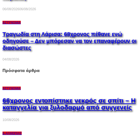
06/08/2026
06/08/2026
ΑΣΤΥΝΟΜΊΑ
Τραγωδία στη Λάρισα: 68χρονος πέθανε ενώ
οδηγούσε – Δεν μπόρεσαν να τον επαναφέρουν οι
διασώστες
04/08/2026
Πρόσφατα άρθρα
ΑΣΤΥΝΟΜΊΑ
66χρονος εντοπίστηκε νεκρός σε σπίτι – Η
καταγγελία για ξυλοδαρμό από συγγενείς
10/08/2026
Δ.ΑΛΜΩΠΊΑΣ