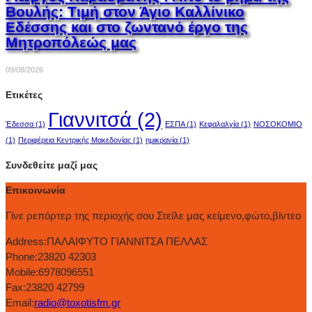
Βουλής: Τιμή στον Άγιο Καλλίνικο
Εδέσσης και στο ζωντανό έργο της
Μητροπόλεώς μας
09/08/2026
Ετικέτες
Γιαννιτσά
(2)
Έδεσσα
(1)
ΕΣΠΑ
(1)
Κεφαλαλγία
(1)
ΝΟΣΟΚΟΜΙΟ
(1)
Περιφέρεια Κεντρικής Μακεδονίας
(1)
ημικρανία
(1)
Συνδεθείτε μαζί μας
Επικοινωνία
Γίνε ρεπόρτερ της περιοχής σου Στείλε μας κείμενο,φώτο,βίντεο
Address:
ΠΑΛΑΙΦΥΤΟ ΓΙΑΝΝΙΤΣΑ ΠΕΛΛΑΣ
Phone:
23820 42303
Mobile:
6978096551
Fax:
23820 42799
Email:
radio@toxotisfm.gr