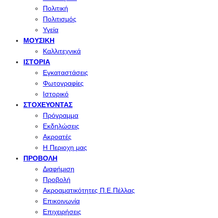
Πολιτική
Πολιτισμός
Υγεία
ΜΟΥΣΙΚΉ
Καλλιτεχνικά
ΙΣΤΟΡΊΑ
Εγκαταστάσεις
Φωτογραφίες
Ιστορικό
ΣΤΟΧΕΎΟΝΤΑΣ
Πρόγραμμα
Εκδηλώσεις
Ακροατές
Η Περιοχη μας
ΠΡΟΒΟΛΉ
Διαφήμιση
Προβολή
Ακροαματικότητες Π.Ε.Πέλλας
Επικοινωνία
Επιχειρήσεις