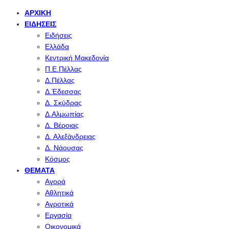
ΑΡΧΙΚΉ
ΕΙΔΉΣΕΙΣ
Ειδήσεις
Ελλάδα
Κεντρική Μακεδονία
Π.Ε.Πέλλας
Δ.Πέλλας
Δ.Έδεσσας
Δ. Σκύδρας
Δ.Αλμωπίας
Δ. Βέροιας
Δ. Αλεξάνδρειας
Δ. Νάουσας
Κόσμος
ΘΈΜΑΤΑ
Αγορά
Αθλητικά
Αγροτικά
Εργασία
Οικονομικά