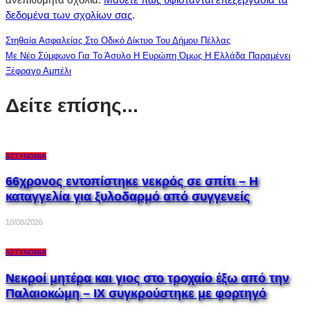
δεδομένα των σχολίων σας
.
Στηθαία Ασφαλείας Στο Οδικό Δίκτυο Του Δήμου Πέλλας
Με Νέο Σύμφωνο Για Το Άσυλο Η Ευρώπη Όμως Η Ελλάδα Παραμένει
Ξέφραγο Αμπέλι
Δείτε επίσης...
ΑΣΤΥΝΟΜΊΑ
66χρονος εντοπίστηκε νεκρός σε σπίτι – Η
καταγγελία για ξυλοδαρμό από συγγενείς
10/08/2026
ΑΣΤΥΝΟΜΊΑ
Νεκροί μητέρα και γιος στο τροχαίο έξω από την
Παλαιοκώμη – ΙΧ συγκρούστηκε με φορτηγό