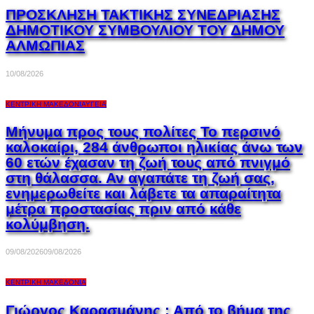
ΠΡΟΣΚΛΗΣΗ ΤΑΚΤΙΚΗΣ ΣΥΝΕΔΡΙΑΣΗΣ
ΔΗΜΟΤΙΚΟΥ ΣΥΜΒΟΥΛΙΟΥ ΤΟΥ ΔΗΜΟΥ
ΑΛΜΩΠΙΑΣ
10/08/2026
ΚΕΝΤΡΙΚΉ ΜΑΚΕΔΟΝΊΑ
ΥΓΕΊΑ
Μήνυμα προς τους πολίτες Το περσινό
καλοκαίρι, 284 άνθρωποι ηλικίας άνω των
60 ετών έχασαν τη ζωή τους από πνιγμό
στη θάλασσα. Αν αγαπάτε τη ζωή σας,
ενημερωθείτε και λάβετε τα απαραίτητα
μέτρα προστασίας πριν από κάθε
κολύμβηση.
09/08/2026
09/08/2026
ΚΕΝΤΡΙΚΉ ΜΑΚΕΔΟΝΊΑ
Γιώργος Καρασμάνης : Από το βήμα της