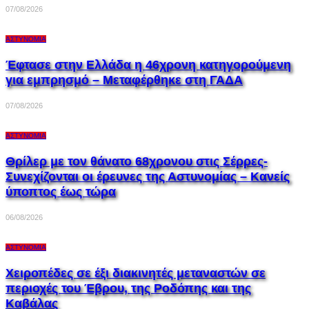
07/08/2026
ΑΣΤΥΝΟΜΊΑ
Έφτασε στην Ελλάδα η 46χρονη κατηγορούμενη
για εμπρησμό – Μεταφέρθηκε στη ΓΑΔΑ
07/08/2026
ΑΣΤΥΝΟΜΊΑ
Θρίλερ με τον θάνατο 68χρονου στις Σέρρες-
Συνεχίζονται οι έρευνες της Αστυνομίας – Κανείς
ύποπτος έως τώρα
06/08/2026
ΑΣΤΥΝΟΜΊΑ
Χειροπέδες σε έξι διακινητές μεταναστών σε
περιοχές του Έβρου, της Ροδόπης και της
Καβάλας