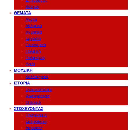
Δ. Νάουσας
Κόσμος
ΘΈΜΑΤΑ
Αγορά
Αθλητικά
Αγροτικά
Εργασία
Οικονομικά
Πολιτική
Πολιτισμός
Υγεία
ΜΟΥΣΙΚΉ
Καλλιτεχνικά
ΙΣΤΟΡΊΑ
Εγκαταστάσεις
Φωτογραφίες
Ιστορικό
ΣΤΟΧΕΎΟΝΤΑΣ
Πρόγραμμα
Εκδηλώσεις
Ακροατές