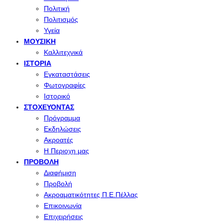
Πολιτική
Πολιτισμός
Υγεία
ΜΟΥΣΙΚΉ
Καλλιτεχνικά
ΙΣΤΟΡΊΑ
Εγκαταστάσεις
Φωτογραφίες
Ιστορικό
ΣΤΟΧΕΎΟΝΤΑΣ
Πρόγραμμα
Εκδηλώσεις
Ακροατές
Η Περιοχη μας
ΠΡΟΒΟΛΉ
Διαφήμιση
Προβολή
Ακροαματικότητες Π.Ε.Πέλλας
Επικοινωνία
Επιχειρήσεις