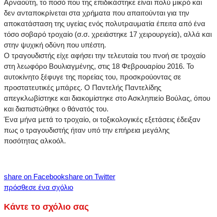
Αρναούτη, το ποσό που της επιδικάστηκε είναι πολύ μικρό και
δεν ανταποκρίνεται στα χρήματα που απαιτούνται για την
αποκατάσταση της υγείας ενός πολυτραυματία έπειτα από ένα
τόσο σοβαρό τροχαίο (σ.σ. χρειάστηκε 17 χειρουργεία), αλλά και
στην ψυχική οδύνη που υπέστη.
Ο τραγουδιστής είχε αφήσει την τελευταία του πνοή σε τροχαίο
στη λεωφόρο Βουλιαγμένης, στις 18 Φεβρουαρίου 2016. Το
αυτοκίνητο ξέφυγε της πορείας του, προσκρούοντας σε
προστατευτικές μπάρες. Ο Παντελής Παντελίδης
απεγκλωβίστηκε και διακομίστηκε στο Ασκληπιείο Βούλας, όπου
και διαπιστώθηκε ο θάνατός του.
Ένα μήνα μετά το τροχαίο, οι τοξικολογικές εξετάσεις έδειξαν
πως ο τραγουδιστής ήταν υπό την επήρεια μεγάλης
ποσότητας αλκοόλ.
share on Facebook
share on Twitter
πρόσθεσε ένα σχόλιο
Κάντε το σχόλιο σας