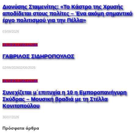
Διονύσης Σταμενίτης: «Το Κάστρο της Χρυσής
αποδίδεται στους πολίτες – Ένα ακόμη σημαντικό
έργο πολιτισμού για την Πέλλα»
03/08/2026
ΚΕΝΤΡΙΚΉ ΜΑΚΕΔΟΝΊΑ
ΓΑΒΡΙΛΟΣ ΣΙΔΗΡΟΠΟΥΛΟΣ
02/08/2026
02/08/2026
ΚΕΝΤΡΙΚΉ ΜΑΚΕΔΟΝΊΑ
Συνεχίζεται μ΄επιτυχία η 10 η Εμποροπανήγυρη
Σκύδρας – Μουσική βραδιά με τη Στέλλα
Κονιτοπούλου
30/07/2026
Πρόσφατα άρθρα