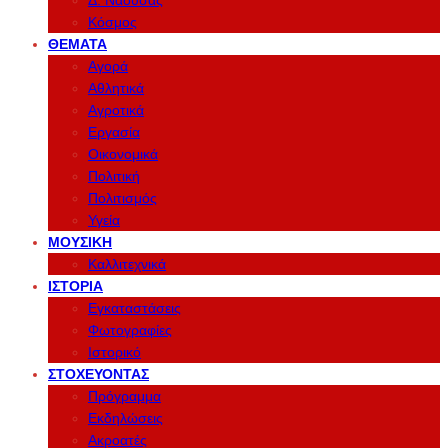
Δ. Νάουσας
Κόσμος
ΘΈΜΑΤΑ
Αγορά
Αθλητικά
Αγροτικά
Εργασία
Οικονομικά
Πολιτική
Πολιτισμός
Υγεία
ΜΟΥΣΙΚΉ
Καλλιτεχνικά
ΙΣΤΟΡΊΑ
Εγκαταστάσεις
Φωτογραφίες
Ιστορικό
ΣΤΟΧΕΎΟΝΤΑΣ
Πρόγραμμα
Εκδηλώσεις
Ακροατές