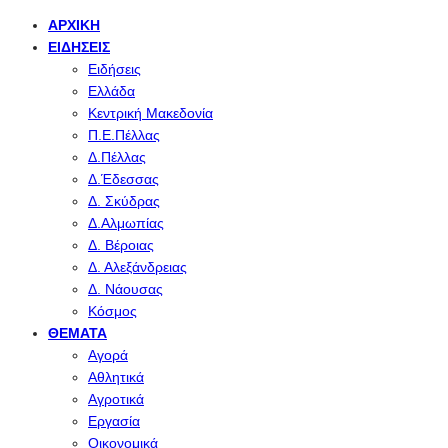
ΑΡΧΙΚΉ
ΕΙΔΉΣΕΙΣ
Ειδήσεις
Ελλάδα
Κεντρική Μακεδονία
Π.Ε.Πέλλας
Δ.Πέλλας
Δ.Έδεσσας
Δ. Σκύδρας
Δ.Αλμωπίας
Δ. Βέροιας
Δ. Αλεξάνδρειας
Δ. Νάουσας
Κόσμος
ΘΈΜΑΤΑ
Αγορά
Αθλητικά
Αγροτικά
Εργασία
Οικονομικά