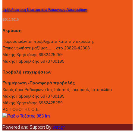
Εμβολιαστική Εκστρατεία Κόκκινων Αλεπούδων
10/12/2019
Ακρόαση
Παρουσιάζονται προβλήματα κατά την ακρόαση;
Επικοινωνήστε μαζί μας...... στο 23820-42303
Μάκης Χρηστάκης 6932425259
Μάκης Γαβριηλίδης 6973780195
Προβολή επιχειρήσεων
Ενημέρωση -Προσφορά προβολής
Xωρίς όρια Ραδιόφωνο fm, Internet, facebook, Ιστοσελίδα
Μάκης Γαβριηλίδης 6973780195
Μάκης Χρηστάκης 6932425259
Ρ.Σ.ΤΟΞΟΤΗΣ Ο.Ε.
Powered and Support By
wst.gr