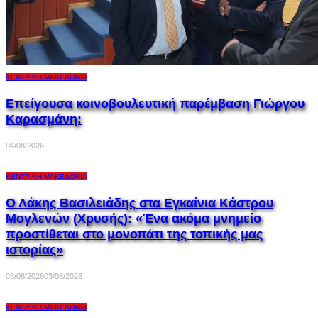
ΚΕΝΤΡΙΚΉ ΜΑΚΕΔΟΝΊΑ
Επείγουσα κοινοβουλευτική παρέμβαση Γιώργου
Καρασμάνη:
04/08/2026
ΚΕΝΤΡΙΚΉ ΜΑΚΕΔΟΝΊΑ
Ο Λάκης Βασιλειάδης στα Εγκαίνια Κάστρου
Μογλενών (Χρυσής): «Ένα ακόμα μνημείο
προστίθεται στο μονοπάτι της τοπικής μας
ιστορίας»
03/08/2026
03/08/2026
ΚΕΝΤΡΙΚΉ ΜΑΚΕΔΟΝΊΑ