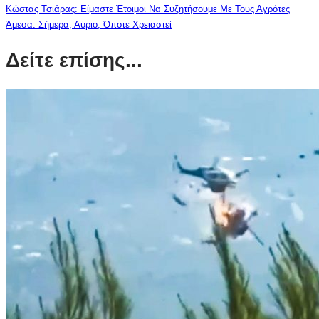
Κώστας Τσιάρας: Είμαστε Έτοιμοι Να Συζητήσουμε Με Τους Αγρότες
Άμεσα. Σήμερα, Αύριο, Όποτε Χρειαστεί
Δείτε επίσης...