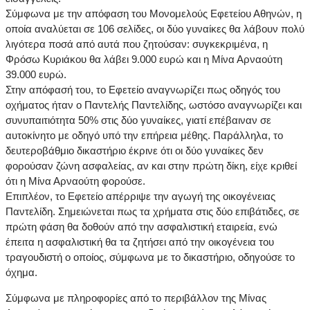
Σύμφωνα με την απόφαση του Μονομελούς Εφετείου Αθηνών, η
οποία αναλύεται σε 106 σελίδες, οι δύο γυναίκες θα λάβουν πολύ
λιγότερα ποσά από αυτά που ζητούσαν: συγκεκριμένα, η
Φρόσω Κυριάκου θα λάβει 9.000 ευρώ και η Μίνα Αρναούτη
39.000 ευρώ.
Στην απόφασή του, το Εφετείο αναγνωρίζει πως οδηγός του
οχήματος ήταν ο Παντελής Παντελίδης, ωστόσο αναγνωρίζει και
συνυπαιτιότητα 50% στις δύο γυναίκες, γιατί επέβαιναν σε
αυτοκίνητο με οδηγό υπό την επήρεια μέθης. Παράλληλα, το
δευτεροβάθμιο δικαστήριο έκρινε ότι οι δύο γυναίκες δεν
φορούσαν ζώνη ασφαλείας, αν και στην πρώτη δίκη, είχε κριθεί
ότι η Μίνα Αρναούτη φορούσε.
Επιπλέον, το Εφετείο απέρριψε την αγωγή της οικογένειας
Παντελίδη. Σημειώνεται πως τα χρήματα στις δύο επιβάτιδες, σε
πρώτη φάση θα δοθούν από την ασφαλιστική εταιρεία, ενώ
έπειτα η ασφαλιστική θα τα ζητήσει από την οικογένεια του
τραγουδιστή ο οποίος, σύμφωνα με το δικαστήριο, οδηγούσε το
όχημα.
Σύμφωνα με πληροφορίες από το περιβάλλον της Μίνας