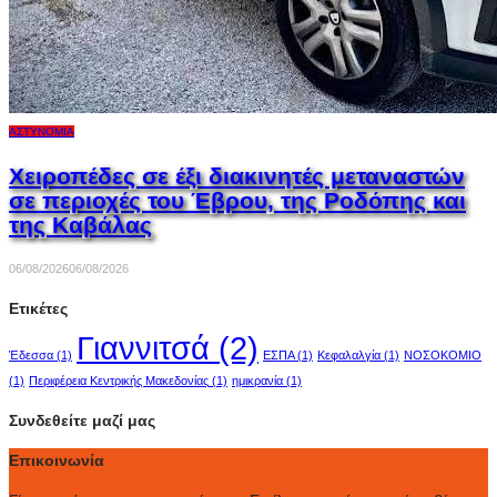
ΑΣΤΥΝΟΜΊΑ
Χειροπέδες σε έξι διακινητές μεταναστών
σε περιοχές του Έβρου, της Ροδόπης και
της Καβάλας
06/08/2026
06/08/2026
Ετικέτες
Γιαννιτσά
(2)
Έδεσσα
(1)
ΕΣΠΑ
(1)
Κεφαλαλγία
(1)
ΝΟΣΟΚΟΜΙΟ
(1)
Περιφέρεια Κεντρικής Μακεδονίας
(1)
ημικρανία
(1)
Συνδεθείτε μαζί μας
Επικοινωνία