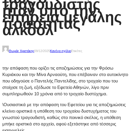
τραγουδιστής
ήταν υπό την
επήρεια μεγάλης
ποσότητας
αλκοόλ
Θωμάς Χριστάκης
09/12/2025
Κανένα σχόλιο
Ετικέτες
την απόφαση που ορίζει τις αποζημιώσεις για την Φρόσω
Κυριάκου και την Μίνα Αρναούτη, που επέβαιναν στο αυτοκίνητο
που οδηγούσε ο Παντελής Παντελίδης, στο τροχαίο που του
στοίχισε τη ζωή, εξέδωσε το Εφετείο Αθηνών, λίγο πριν
συμπληρωθούν 10 χρόνια από το τροχαίο δυστύχημα.
\Ουσιαστικά με την απόφαση του Εφετείου για τις αποζημιώσεις
κλείνει οριστικά η υπόθεση του τροχαίου δυστυχήματος του
γνωστού τραγουδιστή, καθώς στο ποινικό σκέλος, η υπόθεση
μπήκε οριστικά στο αρχείο, αφού εξετάστηκε από τέσσερις
εισαγγελείς.