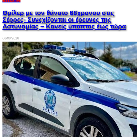
ΑΣΤΥΝΟΜΊΑ
Θρίλερ με τον θάνατο 68χρονου στις
Σέρρες- Συνεχίζονται οι έρευνες της
Αστυνομίας – Κανείς ύποπτος έως τώρα
06/08/2026