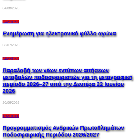
04/08/2026
ΑΘΛΗΤΙΚΆ
Ενημέρωση για ηλεκτρονικό φύλλο αγώνα
08/07/2026
ΑΘΛΗΤΙΚΆ
Παραλαβή των νέων εντύπων αιτήσεων
μεταβολών ποδοσφαιριστών για τη μεταγραφική
περίοδο 2026–27 από την Δευτέρα 22 Ιουνίου
2026
20/06/2026
ΑΘΛΗΤΙΚΆ
Προγραμματισμός Ανδρικών Πρωταθλημάτων
Ποδοσφαιρικής Περιόδου 2026/2027