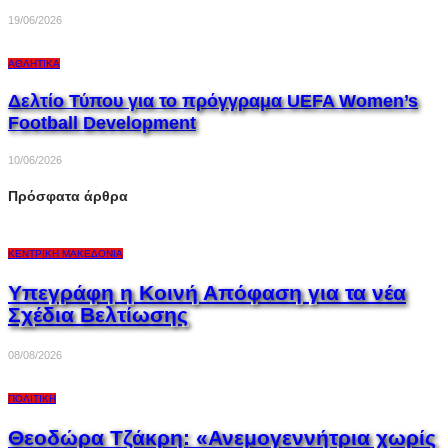
19/06/2026
ΑΘΛΗΤΙΚΆ
Δελτίο Τύπου για το πρόγγραμα UEFA Women’s
Football Development
10/06/2026
Πρόσφατα άρθρα
ΚΕΝΤΡΙΚΉ ΜΑΚΕΔΟΝΊΑ
Υπεγράφη η Κοινή Απόφαση για τα νέα
Σχέδια Βελτίωσης
08/08/2026
ΠΟΛΙΤΙΚΉ
Θεοδώρα Τζάκρη: «Ανεμογεννήτρια χωρίς