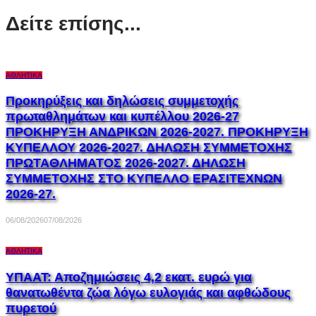
Δείτε επίσης...
ΑΘΛΗΤΙΚΆ
Προκηρύξεις και δηλώσεις συμμετοχής
πρωταθλημάτων και κυπέλλου 2026-27
ΠΡΟΚΗΡΥΞΗ ΑΝΔΡΙΚΩΝ 2026-2027. ΠΡΟΚΗΡΥΞΗ
ΚΥΠΕΛΛΟΥ 2026-2027. ΔΗΛΩΣΗ ΣΥΜΜΕΤΟΧΗΣ
ΠΡΩΤΑΘΛΗΜΑΤΟΣ 2026-2027. ΔΗΛΩΣΗ
ΣΥΜΜΕΤΟΧΗΣ ΣΤΟ ΚΥΠΕΛΛΟ ΕΡΑΣΙΤΕΧΝΩΝ
2026-27.
06/08/2026
07/08/2026
ΑΘΛΗΤΙΚΆ
ΥΠΑΑΤ: Αποζημιώσεις 4,2 εκατ. ευρώ για
θανατωθέντα ζώα λόγω ευλογιάς και αφθώδους
πυρετού