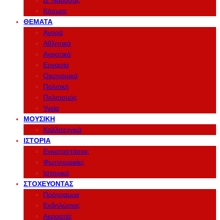
Δ. Νάουσας
Κόσμος
ΘΈΜΑΤΑ
Αγορά
Αθλητικά
Αγροτικά
Εργασία
Οικονομικά
Πολιτική
Πολιτισμός
Υγεία
ΜΟΥΣΙΚΉ
Καλλιτεχνικά
ΙΣΤΟΡΊΑ
Εγκαταστάσεις
Φωτογραφίες
Ιστορικό
ΣΤΟΧΕΎΟΝΤΑΣ
Πρόγραμμα
Εκδηλώσεις
Ακροατές