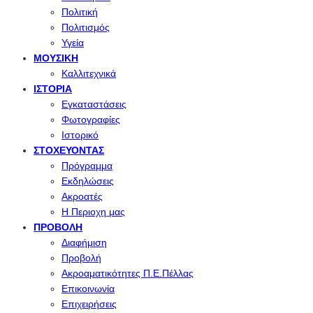
Πολιτική
Πολιτισμός
Υγεία
ΜΟΥΣΙΚΉ
Καλλιτεχνικά
ΙΣΤΟΡΊΑ
Εγκαταστάσεις
Φωτογραφίες
Ιστορικό
ΣΤΟΧΕΎΟΝΤΑΣ
Πρόγραμμα
Εκδηλώσεις
Ακροατές
Η Περιοχη μας
ΠΡΟΒΟΛΉ
Διαφήμιση
Προβολή
Ακροαματικότητες Π.Ε.Πέλλας
Επικοινωνία
Επιχειρήσεις