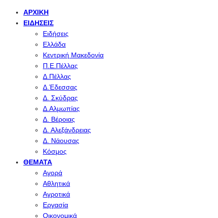
ΑΡΧΙΚΉ
ΕΙΔΉΣΕΙΣ
Ειδήσεις
Ελλάδα
Κεντρική Μακεδονία
Π.Ε.Πέλλας
Δ.Πέλλας
Δ.Έδεσσας
Δ. Σκύδρας
Δ.Αλμωπίας
Δ. Βέροιας
Δ. Αλεξάνδρειας
Δ. Νάουσας
Κόσμος
ΘΈΜΑΤΑ
Αγορά
Αθλητικά
Αγροτικά
Εργασία
Οικονομικά