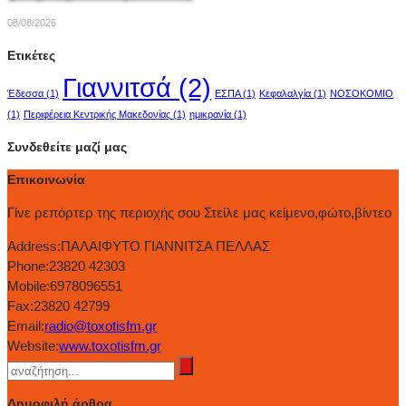
08/08/2026
Ετικέτες
Γιαννιτσά
(2)
Έδεσσα
(1)
ΕΣΠΑ
(1)
Κεφαλαλγία
(1)
ΝΟΣΟΚΟΜΙΟ
(1)
Περιφέρεια Κεντρικής Μακεδονίας
(1)
ημικρανία
(1)
Συνδεθείτε μαζί μας
Επικοινωνία
Γίνε ρεπόρτερ της περιοχής σου Στείλε μας κείμενο,φώτο,βίντεο
Address:
ΠΑΛΑΙΦΥΤΟ ΓΙΑΝΝΙΤΣΑ ΠΕΛΛΑΣ
Phone:
23820 42303
Mobile:
6978096551
Fax:
23820 42799
Email:
radio@toxotisfm.gr
Website:
www.toxotisfm.gr
Δημοφιλή άρθρα