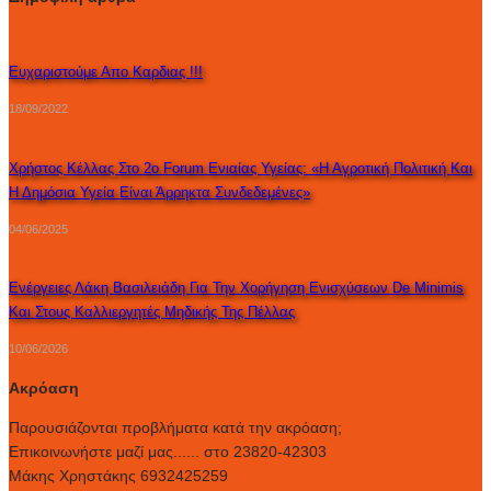
Ευχαριστούμε Απο Καρδιας !!!
18/09/2022
Χρήστος Κέλλας Στο 2ο Forum Ενιαίας Υγείας: «Η Αγροτική Πολιτική Και
Η Δημόσια Υγεία Είναι Άρρηκτα Συνδεδεμένες»
04/06/2025
Ενέργειες Λάκη Βασιλειάδη Για Την Χορήγηση Ενισχύσεων De Minimis
Και Στους Καλλιεργητές Μηδικής Της Πέλλας
10/06/2026
Ακρόαση
Παρουσιάζονται προβλήματα κατά την ακρόαση;
Επικοινωνήστε μαζί μας...... στο 23820-42303
Μάκης Χρηστάκης 6932425259