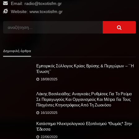
Email:
radio@toxotisfm.gr
Website:
www.toxotisfm.gr
Δημοφιλή άρθρα
Εμπορικός Σύλλογος Κρύας Βρύσης & Περιχώρων – ΄΄Η
Ένωση΄΄
18/08/2025
Λάκης Βασιλειάδης: Αναγκαίες Ρυθμίσεις Για Το Ρεύμα
Σε Παραγωγούς Και Οργανισμούς Και Μέτρα Για Τους
Πληγέντες Κτηνοτρόφους Από Τη Ζωονόσο
16/10/2025
Κατάστημα Ηλεκτρολογικού Εξοπλισμού *Θωμάς* Στην
Έδεσσα
22/06/2020