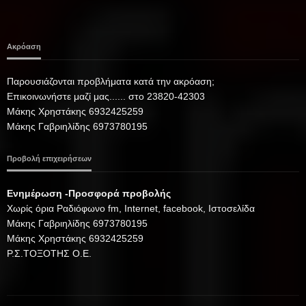
Ακρόαση
Παρουσιάζονται προβλήματα κατά την ακρόαση;
Επικοινωνήστε μαζί μας...... στο 23820-42303
Μάκης Χρηστάκης 6932425259
Μάκης Γαβριηλίδης 6973780195
Προβολή επιχειρήσεων
Ενημέρωση -Προσφορά προβολής
Xωρίς όρια Ραδιόφωνο fm, Internet, facebook, Ιστοσελίδα
Μάκης Γαβριηλίδης 6973780195
Μάκης Χρηστάκης 6932425259
Ρ.Σ.ΤΟΞΟΤΗΣ Ο.Ε.