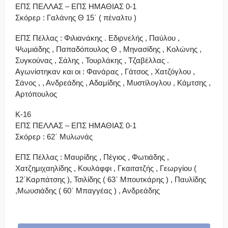
ΕΠΣ ΠΕΛΛΑΣ – ΕΠΣ ΗΜΑΘΙΑΣ 0-1
Σκόρερ : Γαλάνης Θ 15΄ ( πέναλτυ )
ΕΠΣ Πέλλας : Φιλιανάκης . Εδιρνελής , Παύλου ,
Ψωμιάδης , Παπαδόπουλος Θ , Μηνασίδης , Κολώνης ,
Συγκούνας , Σάλης , Τουρλάκης , Τζαβέλλας .
Αγωνίστηκαν και οι : Φανάρας , Γάτσος , Χατζόγλου ,
Σάνος , , Ανδρεάδης , Αδαμίδης , Μυστίλογλου , Κάμτσης ,
Αρτόπουλος
Κ-16
ΕΠΣ ΠΕΛΛΑΣ – ΕΠΣ ΗΜΑΘΙΑΣ 0-1
Σκόρερ : 62΄ Μυλωνάς
ΕΠΣ Πέλλας : Μαυρίδης , Πέγιος , Φωτιάδης ,
Χατζημιχαηλίδης , Κουλάφφι , Γκαιτατζής , Γεωργίου (
12΄Καρπάτσης ), Τσιλίδης ( 63΄ Μπουτκάρης ) , Παυλίδης
,Μωυσιάδης ( 60΄ Μπαγγέας ) , Ανδρεάδης