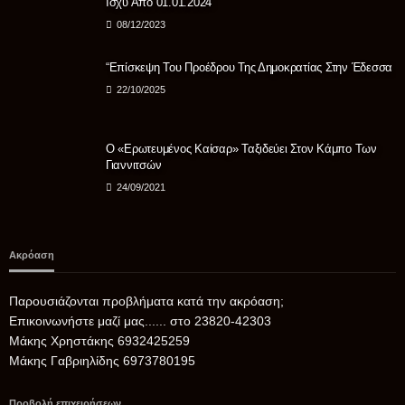
Ισχύ Από 01.01.2024
08/12/2023
“Επίσκεψη Του Προέδρου Της Δημοκρατίας Στην Έδεσσα
22/10/2025
Ο «Ερωτευμένος Καίσαρ» Ταξιδεύει Στον Κάμπο Των
Γιαννιτσών
24/09/2021
Ακρόαση
Παρουσιάζονται προβλήματα κατά την ακρόαση;
Επικοινωνήστε μαζί μας...... στο 23820-42303
Μάκης Χρηστάκης 6932425259
Μάκης Γαβριηλίδης 6973780195
Προβολή επιχειρήσεων