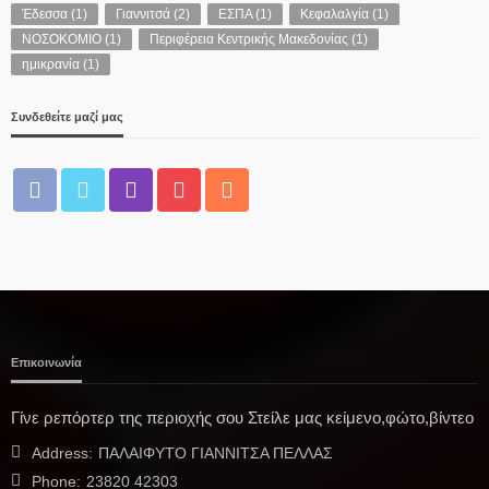
Έδεσσα
(1)
Γιαννιτσά
(2)
ΕΣΠΑ
(1)
Κεφαλαλγία
(1)
ΝΟΣΟΚΟΜΙΟ
(1)
Περιφέρεια Κεντρικής Μακεδονίας
(1)
ημικρανία
(1)
Συνδεθείτε μαζί μας
Επικοινωνία
Γίνε ρεπόρτερ της περιοχής σου Στείλε μας κείμενο,φώτο,βίντεο
Address:
ΠΑΛΑΙΦΥΤΟ ΓΙΑΝΝΙΤΣΑ ΠΕΛΛΑΣ
Phone:
23820 42303