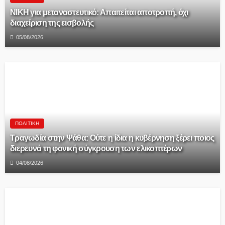
ΝΙΚΗ για μεταναστευτικό: Απαιτείται αποτροπή, όχι
διαχείριση της εισβολής
05/08/2026
ΠΟΛΙΤΙΚΉ
Τραγωδία στην Ψάθα: Ούτε η ίδια η κυβέρνηση ξέρει ποιος
διερευνά τη φονική σύγκρουση των ελικοπτέρων
04/08/2026