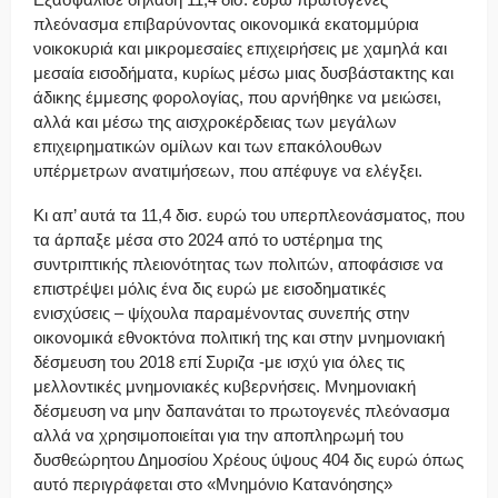
πλεόνασμα επιβαρύνοντας οικονομικά εκατομμύρια
νοικοκυριά και μικρομεσαίες επιχειρήσεις με χαμηλά και
μεσαία εισοδήματα, κυρίως μέσω μιας δυσβάστακτης και
άδικης έμμεσης φορολογίας, που αρνήθηκε να μειώσει,
αλλά και μέσω της αισχροκέρδειας των μεγάλων
επιχειρηματικών ομίλων και των επακόλουθων
υπέρμετρων ανατιμήσεων, που απέφυγε να ελέγξει.
Κι απ’ αυτά τα 11,4 δισ. ευρώ του υπερπλεονάσματος, που
τα άρπαξε μέσα στο 2024 από το υστέρημα της
συντριπτικής πλειονότητας των πολιτών, αποφάσισε να
επιστρέψει μόλις ένα δις ευρώ με εισοδηματικές
ενισχύσεις – ψίχουλα παραμένοντας συνεπής στην
οικονομικά εθνοκτόνα πολιτική της και στην μνημονιακή
δέσμευση του 2018 επί Συριζα -με ισχύ για όλες τις
μελλοντικές μνημονιακές κυβερνήσεις. Μνημονιακή
δέσμευση να μην δαπανάται το πρωτογενές πλεόνασμα
αλλά να χρησιμοποιείται για την αποπληρωμή του
δυσθεώρητου Δημοσίου Χρέους ύψους 404 δις ευρώ όπως
αυτό περιγράφεται στο «Μνημόνιο Κατανόησης»