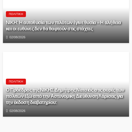
ΠΟΛΙΤΙΚΉ
ΝΙΚΗ: Η αυτοθυσία των πιλότων έγινε θυσία – Η αλήθεια
και οι ευθύνες δεν θα θαφτούν στις στάχτες
02/08/2026
ΠΟΛΙΤΙΚΉ
Ο Πρόεδρος της ΝΙΚΗΣ Δημήτρης Νατσιός στις ουρές των
πολιτών έξω από την Αστυνομική Διεύθυνση Λάρισας για
την έκδοση διαβατηρίου:
02/08/2026