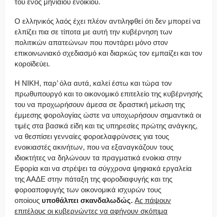
του ενός μηνιαίου ενοικίου.
Ο ελληνικός λαός έχει πλέον αντιληφθεί ότι δεν μπορεί να
ελπίζει πια σε τίποτα με αυτή την κυβέρνηση των
πολιτικών απατεώνων που ποντάρει μόνο στον
επικοινωνιακό σχεδιασμό και διαρκώς τον εμπαίζει και τον
κοροϊδεύει.
Η ΝΙΚΗ, παρ’ όλα αυτά, καλεί έστω και τώρα τον
πρωθυπουργό και το οικονομικό επιτελείο της κυβέρνησής
του να προχωρήσουν άμεσα σε δραστική μείωση της
έμμεσης φορολογίας ώστε να υποχωρήσουν σημαντικά οι
τιμές στα βασικά είδη και τις υπηρεσίες πρώτης ανάγκης,
να θεσπίσει γενναίες φοροελαφρύνσεις για τους
ενοικιαστές ακινήτων, που να εξαναγκάζουν τους
ιδιοκτήτες να δηλώνουν τα πραγματικά ενοίκια στην
Εφορία και να στρέψει τα σύγχρονα ψηφιακά εργαλεία
της ΑΑΔΕ στην πάταξη της φοροδιαφυγής και της
φοροαποφυγής των οικονομικά ισχυρών τους
οποίους
υποθάλπει σκανδαλωδώς.
Ας πάψουν
επιτέλους οι κυβερνώντες να αφήνουν σκόπιμα