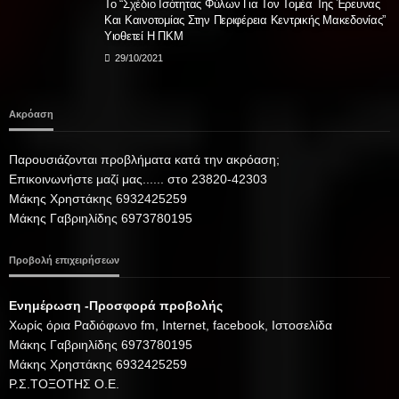
Το “Σχέδιο Ισότητας Φύλων Για Τον Τομέα Της Έρευνας
Και Καινοτομίας Στην Περιφέρεια Κεντρικής Μακεδονίας”
Υιοθετεί Η ΠΚΜ
29/10/2021
Ακρόαση
Παρουσιάζονται προβλήματα κατά την ακρόαση;
Επικοινωνήστε μαζί μας...... στο 23820-42303
Μάκης Χρηστάκης 6932425259
Μάκης Γαβριηλίδης 6973780195
Προβολή επιχειρήσεων
Ενημέρωση -Προσφορά προβολής
Xωρίς όρια Ραδιόφωνο fm, Internet, facebook, Ιστοσελίδα
Μάκης Γαβριηλίδης 6973780195
Μάκης Χρηστάκης 6932425259
Ρ.Σ.ΤΟΞΟΤΗΣ Ο.Ε.