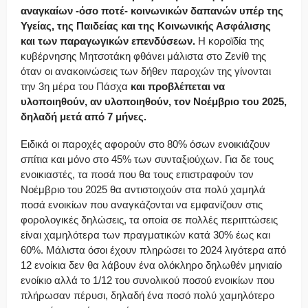
αναγκαίων -όσο ποτέ- κοινωνικών δαπανών υπέρ της
Υγείας, της Παιδείας και της Κοινωνικής Ασφάλισης
και των παραγωγικών επενδύσεων.
Η κοροϊδία της
κυβέρνησης Μητσοτάκη φθάνει μάλιστα στο Ζενίθ της
όταν οι ανακοινώσεις των δήθεν παροχών της γίνονται
την 3η μέρα του Πάσχα
και προβλέπεται να
υλοποιηθούν, αν υλοποιηθούν, τον Νοέμβριο του 2025,
δηλαδή μετά από 7 μήνες.
Ειδικά οι παροχές αφορούν στο 80% όσων ενοικιάζουν
σπίτια και μόνο στο 45% των συνταξιούχων. Για δε τους
ενοικιαστές, τα ποσά που θα τους επιστραφούν τον
Νοέμβριο του 2025 θα αντιστοιχούν στα πολύ χαμηλά
ποσά ενοικίων που αναγκάζονται να εμφανίζουν στις
φορολογικές δηλώσεις, τα οποία σε πολλές περιπτώσεις
είναι χαμηλότερα των πραγματικών κατά 30% έως και
60%. Μάλιστα όσοι έχουν πληρώσει το 2024 λιγότερα από
12 ενοίκια δεν θα λάβουν ένα ολόκληρο δηλωθέν μηνιαίο
ενοίκιο αλλά το 1/12 του συνολικού ποσού ενοικίων που
πλήρωσαν πέρυσι, δηλαδή ένα ποσό πολύ χαμηλότερο