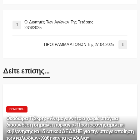
Οι Διαιτητές Των Αγώνων Της Τετάρτης
23/4/2025
ΠΡΟΓΡΑΜΜΑ ΑΓΩΝΩΝ Της 27.04.2025
Δείτε επίσης...
ΠΟΛΙΤΙΚΉ
Θεοδώρα Τζάκρη: «Ανεμογεννήτρια χωρίς υπόγεια
διασύνδεση σημαίνει πυρκαγιά- Πρωτοφανής αμέλεια
κυβέρνησης και ιδιωτικού ΔΕΔΔΗΕ για την υπογειοποίηση
των καλωδίων- Χάθηκαν τα κονδύλια»