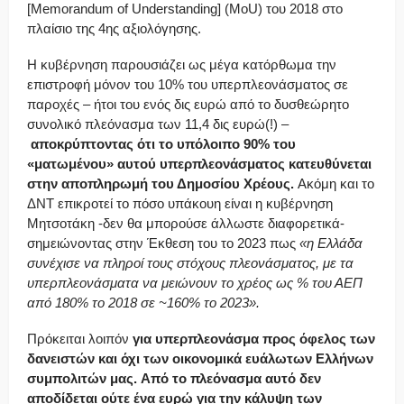
[Memorandum of Understanding] (MoU) του 2018 στο
πλαίσιο της 4ης αξιολόγησης.
Η κυβέρνηση παρουσιάζει ως μέγα κατόρθωμα την
επιστροφή μόνον του 10% του υπερπλεονάσματος σε
παροχές – ήτοι του ενός δις ευρώ από το δυσθεώρητο
συνολικό πλεόνασμα των 11,4 δις ευρώ(!) –
αποκρύπτοντας ότι το υπόλοιπο 90% του
«ματωμένου» αυτού υπερπλεονάσματος κατευθύνεται
στην αποπληρωμή του Δημοσίου Χρέους.
Ακόμη και το
ΔΝΤ επικροτεί το πόσο υπάκουη είναι η κυβέρνηση
Μητσοτάκη -δεν θα μπορούσε άλλωστε διαφορετικά-
σημειώνοντας στην Έκθεση του το 2023 πως
«η Ελλάδα
συνέχισε να πληροί τους στόχους πλεονάσματος, με τα
υπερπλεονάσματα να μειώνουν το χρέος ως % του ΑΕΠ
από 180% το 2018 σε ~160% το 2023».
Πρόκειται λοιπόν
για υπερπλεονάσμα προς όφελος των
δανειστών και όχι των οικονομικά ευάλωτων Ελλήνων
συμπολιτών μας.
Από το πλεόνασμα αυτό δεν
αποδίδεται ούτε ένα ευρώ για την κάλυψη των