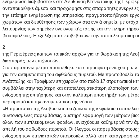
ενημέρωση διαβιβάστηκε στη Διεύθυνση Κτηνιατρικής της Περιφέρε
ανταποκρίθηκε άμεσα και προχώρησε στις απαραίτητες ενέργει
την επίσημη ενημέρωση της υπηρεσίας, πραγματοποιήθηκαν εργ
χωμάτων και διευθέτησης των χώρων στα εννιά σημεία, με στόχο 
λειτουργίας των σημείων υγειονομικής ταφής και την πλήρη τή
βιοασφάλειας. Η εξέλιξη αυτή επιβεβαιώνει την αποτελεσματική 
2
της Περιφέρειας και των τοπικών αρχών για τη θωράκιση της Λέσ
διασποράς των επιζωοτιών.
Στα παραπάνω μέτρα προστέθηκε και η πρόσφατη ενίσχυση των 
για την αντιμετώπιση του αφθώδους πυρετού. Με πρωτοβουλία το
Ανάπτυξης και Τροφίμων επιχειρούν στο πεδίο 17 στρατιωτικοί κτ
συμβάλλει στην ταχύτερη και αποτελεσματικότερη υλοποίηση τω
ενίσχυση της επιτήρησης και στην καλύτερη υποστήριξη των μέτρ
περιορισμό και την αντιμετώπιση της νόσου.
«Η προστασία της Λέσβου και του ζωικού της κεφαλαίου αποτελεί
συντονισμένες παρεμβάσεις, αυστηρή εφαρμογή των μέτρων βιοα
όλων των εμπλεκόμενων φορέων, ενισχύουμε καθημερινά την άμυ
απειλή του αφθώδους πυρετού. Οι έλεγχοι, οι παρεμβάσεις στους
ενίσχυση των κτηνιατρικών υπηρεσιών, αλλά και η καταγραφή κα