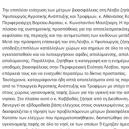
Την επιπλέον ενίσχυση των μέτρων βιοασφάλειας στη Λέσβο ζητάε
Υφυπουργός Αγροτικής Ανάπτυξης και Τροφίμων, κ. Αθανάσιος 
Περιφερειάρχη Βορείου Αιγαίου, κ. Κωνσταντίνο Μουτζούρη. Η π
πλαίσιο της συστηματικής προσπάθειας για την αποτελεσματικότε
κεφαλαίου της περιοχής και την αντιμετώπιση των κινδύνων μετά
Μετά την πρόσφατη επίσκεψή του στη Λέσβο, ο Υφυπουργός ζήτησ
υπόδειξη επιπλέων κατάλληλων χώρων και σημείων σε όλο το νη
εγκατασταθούν και να λειτουργήσουν αψίδες απολύμανσης, απολυ
απολύμανσης. Παράλληλα, ζητήθηκε η καταγραφή και η ενημέρωση
υποδομές βιοασφάλειας στην Περιφερειακή Ενότητα Λέσβου, προκ
επάρκειά τους και να ενισχυθεί περαιτέρω το δίκτυο προστασίας.
Ταυτόχρονα, καταγράφονται ήδη απτά αποτελέσματα από τις παρ
από το Υπουργείο Αγροτικής Ανάπτυξης και Τροφίμων με στόχο τ
στους χώρους υγειονομικής ταφής ζώων για την υγιεινή και την α
νησιού. Στο πλαίσιο αυτό ο κ. Καββαδάς ζήτησε από τη Διεύθυνσ
διενεργεί σε εβδομαδιαία βάση ελέγχους στους συγκεκριμένους 
διασφαλίζεται η τήρηση των προβλεπόμενων μέτρων βιοασφάλει
Κατόπιν των ελέγχων που πραγματοποιήθηκαν, διαπιστώθηκε ότι
υγειονομικής ταφής σε όλο το νησί, εκ των οποίων 9 έχρηζαν άμ