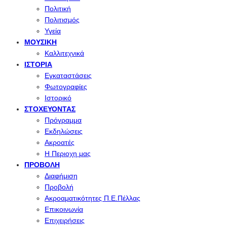
Πολιτική
Πολιτισμός
Υγεία
ΜΟΥΣΙΚΉ
Καλλιτεχνικά
ΙΣΤΟΡΊΑ
Εγκαταστάσεις
Φωτογραφίες
Ιστορικό
ΣΤΟΧΕΎΟΝΤΑΣ
Πρόγραμμα
Εκδηλώσεις
Ακροατές
Η Περιοχη μας
ΠΡΟΒΟΛΉ
Διαφήμιση
Προβολή
Ακροαματικότητες Π.Ε.Πέλλας
Επικοινωνία
Επιχειρήσεις