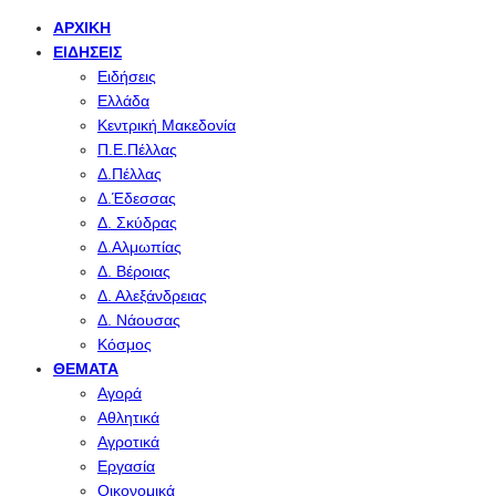
ΑΡΧΙΚΉ
ΕΙΔΉΣΕΙΣ
Ειδήσεις
Ελλάδα
Κεντρική Μακεδονία
Π.Ε.Πέλλας
Δ.Πέλλας
Δ.Έδεσσας
Δ. Σκύδρας
Δ.Αλμωπίας
Δ. Βέροιας
Δ. Αλεξάνδρειας
Δ. Νάουσας
Κόσμος
ΘΈΜΑΤΑ
Αγορά
Αθλητικά
Αγροτικά
Εργασία
Οικονομικά