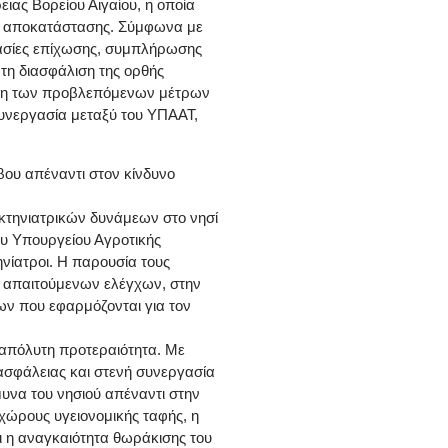
ιας Βορείου Αιγαίου, η οποία
ες αποκατάστασης. Σύμφωνα με
ασίες επίχωσης, συμπλήρωσης
τη διασφάλιση της ορθής
ρηση των προβλεπόμενων μέτρων
συνεργασία μεταξύ του ΥΠΑΑΤ,
βου απέναντι στον κίνδυνο
κτηνιατρικών δυνάμεων στο νησί
υ Υπουργείου Αγροτικής
ηνίατροι. Η παρουσία τους
ν απαιτούμενων ελέγχων, στην
ων που εφαρμόζονται για τον
 απόλυτη προτεραιότητα. Με
σφάλειας και στενή συνεργασία
να του νησιού απέναντι στην
 χώρους υγειονομικής ταφής, η
ι η αναγκαιότητα θωράκισης του