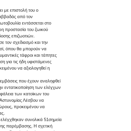
ι με επιστολή του ο
Καββαδάς από τον
ρωτοβουλία εντάσσεται στο
ρη προστασία του ζωικού
δοσης επιζωοτιών.
ε τον σχεδιασμό και την
σί, όπου θα μπορούν να
μαντικές τάφροι και τάπητες
 για τις ήδη υφιστάμενες
ειμένου να αξιολογηθεί η
εμβάσεις που έχουν αναληφθεί
ην εντατικοποίηση των ελέγχων
σφάλεια των κατοίκων του
η Αστυνομίας Λέσβου να
χώρους, προκειμένου να
ας.
 ελέγχθηκαν συνολικά 51σημεία
εσης παρέμβασης. Η σχετική