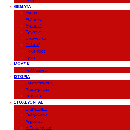
Κόσμος
ΘΈΜΑΤΑ
Αγορά
Αθλητικά
Αγροτικά
Εργασία
Οικονομικά
Πολιτική
Πολιτισμός
Υγεία
ΜΟΥΣΙΚΉ
Καλλιτεχνικά
ΙΣΤΟΡΊΑ
Εγκαταστάσεις
Φωτογραφίες
Ιστορικό
ΣΤΟΧΕΎΟΝΤΑΣ
Πρόγραμμα
Εκδηλώσεις
Ακροατές
Η Περιοχη μας