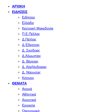
ΑΡΧΙΚΉ
ΕΙΔΉΣΕΙΣ
Ειδήσεις
Ελλάδα
Κεντρική Μακεδονία
Π.Ε.Πέλλας
Δ.Πέλλας
Δ.Έδεσσας
Δ. Σκύδρας
Δ.Αλμωπίας
Δ. Βέροιας
Δ. Αλεξάνδρειας
Δ. Νάουσας
Κόσμος
ΘΈΜΑΤΑ
Αγορά
Αθλητικά
Αγροτικά
Εργασία
Οικονομικά