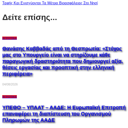
Ταφής Και Ενισχύονται Τα Μέτρα Βιοασφάλειας Στο Νησί
Δείτε επίσης...
ΑΓΡΟΤΙΚΆ
Θανάσης Καββαδάς από τη Θεσπρωτία: «Στόχος
μας στο Υπουργείο είναι να στηρίζουμε κάθε
παραγωγική δραστηριότητα που δημιουργεί αξία,
θέσεις εργασίας και προοπτική στην ελληνική
περιφέρεια»
04/08/2026
ΑΓΡΟΤΙΚΆ
ΥΠΕΘΟ – ΥΠΑΑΤ – ΑΑΔΕ: H Ευρωπαϊκή Επιτροπή
επαναφέρει τη διαπίστευση του Οργανισμού
Πληρωμών της ΑΑΔΕ