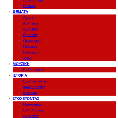
Δ. Νάουσας
Κόσμος
ΘΈΜΑΤΑ
Αγορά
Αθλητικά
Αγροτικά
Εργασία
Οικονομικά
Πολιτική
Πολιτισμός
Υγεία
ΜΟΥΣΙΚΉ
Καλλιτεχνικά
ΙΣΤΟΡΊΑ
Εγκαταστάσεις
Φωτογραφίες
Ιστορικό
ΣΤΟΧΕΎΟΝΤΑΣ
Πρόγραμμα
Εκδηλώσεις
Ακροατές