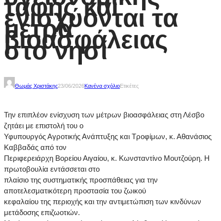
ταφής και
ενισχύονται τα
μέτρα
βιοασφάλειας
στο νησί
Θωμάς Χριστάκης
23/06/2026
Κανένα σχόλιο
Ετικέτες
Την επιπλέον ενίσχυση των μέτρων βιοασφάλειας στη Λέσβο
ζητάει με επιστολή του ο
Υφυπουργός Αγροτικής Ανάπτυξης και Τροφίμων, κ. Αθανάσιος
Καββαδάς από τον
Περιφερειάρχη Βορείου Αιγαίου, κ. Κωνσταντίνο Μουτζούρη. Η
πρωτοβουλία εντάσσεται στο
πλαίσιο της συστηματικής προσπάθειας για την
αποτελεσματικότερη προστασία του ζωικού
κεφαλαίου της περιοχής και την αντιμετώπιση των κινδύνων
μετάδοσης επιζωοτιών.