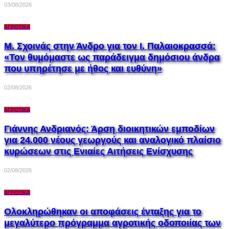
03/08/2026
ΑΓΡΟΤΙΚΆ
Μ. Σχοινάς στην Άνδρο για τον Ι. Παλαιοκρασσά:
«Τον θυμόμαστε ως παράδειγμα δημόσιου άνδρα
που υπηρέτησε με ήθος και ευθύνη»
02/08/2026
ΑΓΡΟΤΙΚΆ
Γιάννης Ανδριανός: Άρση διοικητικών εμποδίων
για 24.000 νέους γεωργούς και αναλογικό πλαίσιο
κυρώσεων στις Ενιαίες Αιτήσεις Ενίσχυσης
02/08/2026
ΑΓΡΟΤΙΚΆ
Ολοκληρώθηκαν οι αποφάσεις ένταξης για το
μεγαλύτερο πρόγραμμα αγροτικής οδοποιίας των