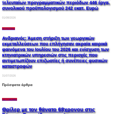
τελευταίων προγραμματικών περιόδων 446 έργα,
συνολικού προϋπολογισμού 242 εκατ. Ευρώ
01/08/2026
ΑΓΡΟΤΙΚΆ
Ανδριανός: Άμεση στήριξη των γεωργικών
εκμεταλλεύσεων που επλήγησαν ακραία καιρικά
φαινόμενα του Ιουλίου του 2026 και ενίσχυση των
κτηνιατρικών υπηρεσιών στις περιοχές που
αντιμετωπίζουν επιζωοτίες ή συνέπειες φυσικών
καταστροφών
31/07/2026
Πρόσφατα άρθρα
ΑΣΤΥΝΟΜΊΑ
Θρίλερ με τον θάνατο 68χρονου στις