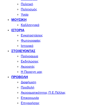
Πολιτική
Πολιτισμός
Υγεία
ΜΟΥΣΙΚΉ
Καλλιτεχνικά
ΙΣΤΟΡΊΑ
Εγκαταστάσεις
Φωτογραφίες
Ιστορικό
ΣΤΟΧΕΎΟΝΤΑΣ
Πρόγραμμα
Εκδηλώσεις
Ακροατές
Η Περιοχη μας
ΠΡΟΒΟΛΉ
Διαφήμιση
Προβολή
Ακροαματικότητες Π.Ε.Πέλλας
Επικοινωνία
Επιχειρήσεις