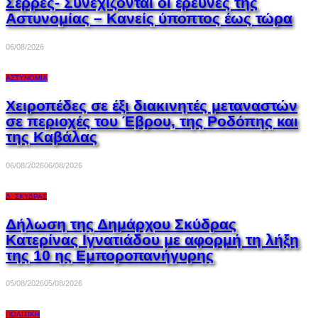
Σέρρες- Συνεχίζονται οι έρευνες της
Αστυνομίας – Κανείς ύποπτος έως τώρα
06/08/2026
ΑΣΤΥΝΟΜΊΑ
Χειροπέδες σε έξι διακινητές μεταναστών
σε περιοχές του Έβρου, της Ροδόπης και
της Καβάλας
06/08/2026
06/08/2026
Δ. ΣΚΎΔΡΑΣ
Δήλωση της Δημάρχου Σκύδρας
Κατερίνας Ιγνατιάδου με αφορμή τη λήξη
της 10 ης Εμποροπανήγυρης
05/08/2026
05/08/2026
ΠΟΛΙΤΙΚΉ