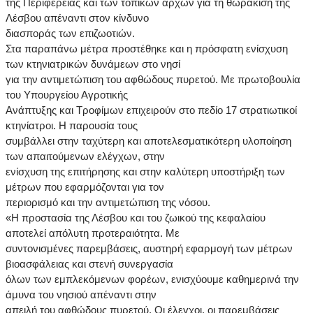
της Περιφέρειας και των τοπικών αρχών για τη θωράκιση της
Λέσβου απέναντι στον κίνδυνο
διασποράς των επιζωοτιών.
Στα παραπάνω μέτρα προστέθηκε και η πρόσφατη ενίσχυση
των κτηνιατρικών δυνάμεων στο νησί
για την αντιμετώπιση του αφθώδους πυρετού. Με πρωτοβουλία
του Υπουργείου Αγροτικής
Ανάπτυξης και Τροφίμων επιχειρούν στο πεδίο 17 στρατιωτικοί
κτηνίατροι. Η παρουσία τους
συμβάλλει στην ταχύτερη και αποτελεσματικότερη υλοποίηση
των απαιτούμενων ελέγχων, στην
ενίσχυση της επιτήρησης και στην καλύτερη υποστήριξη των
μέτρων που εφαρμόζονται για τον
περιορισμό και την αντιμετώπιση της νόσου.
«Η προστασία της Λέσβου και του ζωικού της κεφαλαίου
αποτελεί απόλυτη προτεραιότητα. Με
συντονισμένες παρεμβάσεις, αυστηρή εφαρμογή των μέτρων
βιοασφάλειας και στενή συνεργασία
όλων των εμπλεκόμενων φορέων, ενισχύουμε καθημερινά την
άμυνα του νησιού απέναντι στην
απειλή του αφθώδους πυρετού. Οι έλεγχοι, οι παρεμβάσεις