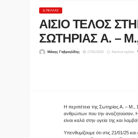
Δ.ΠΈΛΛΑΣ
ΑΙΣΙΟ ΤΕΛΟΣ ΣΤ
ΣΩΤΗΡΙΑΣ Α. – Μ
Μάκης Γαβριηλίδης
27/01/2025
Κανένα σχόλιο
ΑΣΤΥΝΟΜΊΑ
Χειροπέδες σε έξι διακι
μεταναστών σε περιοχέ
Έβρου, της Ροδόπης κα
Καβάλας
Η περιπέτεια της Σωτηρίας Α. – Μ.,
ανθρώπων που την αναζητούσαν. Η 
06/08/2026
είναι καλά στην υγεία της και λαμβά
Υπενθυμίζουμε ότι στις 21/01/25 κ