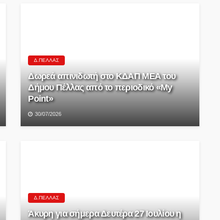
Δ.ΠΈΛΛΑΣ
Δωρεά απινιδωτή στο ΚΔΑΠ ΜΕΑ του
Δήμου Πέλλας από το περιοδικό «My
Point»
30/07/2026
Δ.ΠΈΛΛΑΣ
Άκυρη για σήμερα Δευτέρα 27 Ιουλίου η