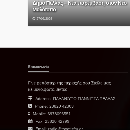
Δήμο Πέλλας – Νέα παρέμβαση στον Νέο
Μυλότοπο
27/07/2026
Επικοινωνία
Γίνε ρεπόρτερ της περιοχής σου Στείλε μας
κείμενο,φώτο,βίντεο
Address:
ΠΑΛΑΙΦΥΤΟ ΓΙΑΝΝΙΤΣΑ ΠΕΛΛΑΣ
Phone:
23820 42303
Mobile:
6978096551
Fax:
23820 42799
Email:
radio@toxotisfm.gr