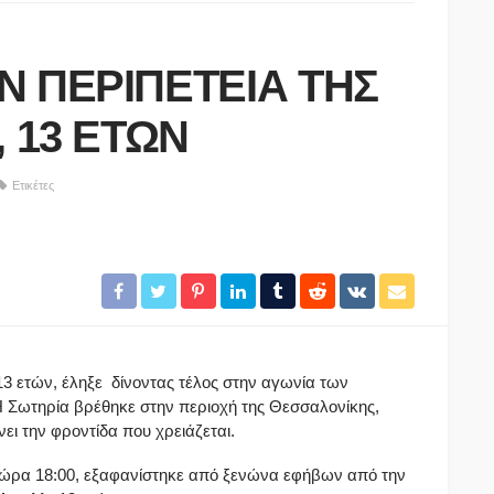
ΗΝ ΠΕΡΙΠΕΤΕΙΑ ΤΗΣ
ΑΘΛΗΤΙΚΆ
Προκηρύξεις και δηλώσεις
., 13 ΕΤΩΝ
συμμετοχής πρωταθλημάτων και
κυπέλλου 2026-27 ΠΡΟΚΗΡΥΞΗ
Ετικέτες
ΑΝΔΡΙΚΩΝ 2026-2027.
ΠΡΟΚΗΡΥΞΗ ΚΥΠΕΛΛΟΥ 2026-
2027. ΔΗΛΩΣΗ ΣΥΜΜΕΤΟΧΗΣ
νητές
ΠΡΩΤΑΘΛΗΜΑΤΟΣ 2026-2027.
ς του
ΔΗΛΩΣΗ ΣΥΜΜΕΤΟΧΗΣ ΣΤΟ
ι της
ΚΥΠΕΛΛΟ ΕΡΑΣΙΤΕΧΝΩΝ 2026-
27.
 13 ετών, έληξε δίνοντας τέλος στην αγωνία των
Σωτηρία βρέθηκε στην περιοχή της Θεσσαλονίκης,
06/08/2026
νει την φροντίδα που χρειάζεται.
αι ώρα 18:00, εξαφανίστηκε από ξενώνα εφήβων από την