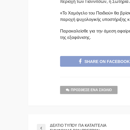
περιοχή των Γιαννιτσών, η Σωτηρία Α
«To Χαμόγελο του Παιδιού» θα βρίσκε
παροχή ψυχολογικής υποστήριξης κα
Παρακαλείσθε για την άμεση αφαίρ
της εξαφάνισης.
SHARE ON FACEBOOK
ΠΡΌΣΘΕΣΕ ΈΝΑ ΣΧΌΛΙΟ
ΔΕΛΤΙΟ ΤΥΠΟΥ ΓΙΑ ΚΑΤΑΓΓΕΛΙΑ