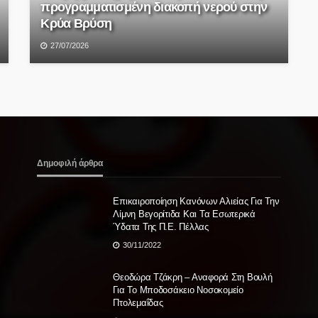
προγραμματισμένη διακοπή νερού στην
Κρύα Βρύση
27/07/2026
Δημοφιλή άρθρα
Επικαιροποίηση Κανόνων Αλιείας Για Την
Λίμνη Βεγορίτιδα Και Τα Εσωτερικά
Ύδατα Της Π.Ε. Πέλλας
30/11/2022
Θεοδώρα Τζάκρη – Αναφορά Στη Βουλή
Για Το Μποδοσάκειο Νοσοκομείο
Πτολεμαΐδας