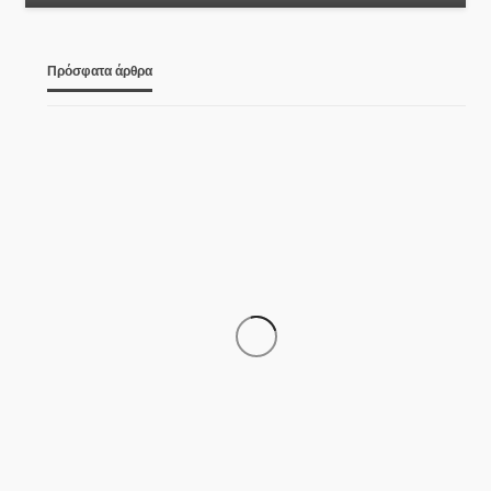
Πρόσφατα άρθρα
Υπεγράφη η Κοινή
ΚΕΝΤΡΙΚΉ ΜΑΚΕΔΟΝΊΑ
Απόφαση για τα νέα Σχέδια