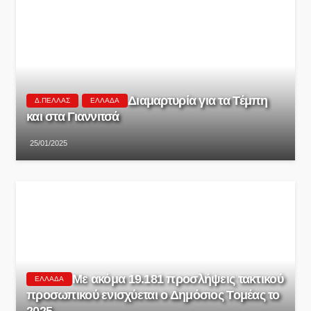
Διαμαρτυρία για τα Τέμπη
Δ.ΠΈΛΛΑΣ
ΕΛΛΆΔΑ
και στα Γιαννιτσά
25/01/2025
Με ακόμα 19.181 προσλήψεις τακτικού
ΕΛΛΆΔΑ
προσωπικού ενισχύεται ο Δημόσιος Τομέας το