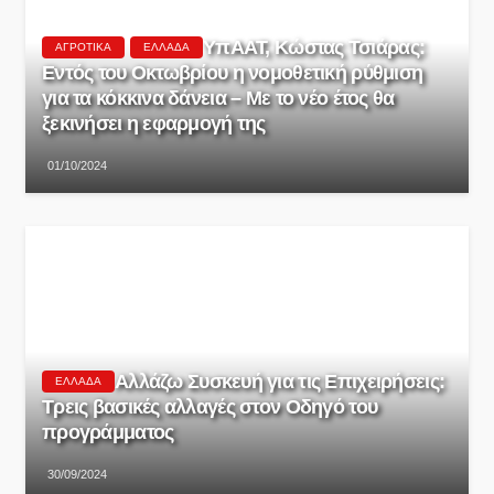
ΥπΑΑΤ, Κώστας Τσιάρας:
ΑΓΡΟΤΙΚΆ
ΕΛΛΆΔΑ
Εντός του Οκτωβρίου η νομοθετική ρύθμιση
για τα κόκκινα δάνεια – Με το νέο έτος θα
ξεκινήσει η εφαρμογή της
01/10/2024
Αλλάζω Συσκευή για τις Επιχειρήσεις:
ΕΛΛΆΔΑ
Τρεις βασικές αλλαγές στον Οδηγό του
προγράμματος
30/09/2024