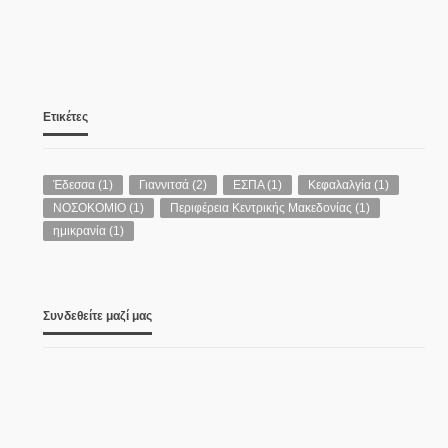
Βελτίωσης
08/08/2026
Ετικέτες
Έδεσσα
(1)
Γιαννιτσά
(2)
ΕΣΠΑ
(1)
Κεφαλαλγία
(1)
ΝΟΣΟΚΟΜΙΟ
(1)
Περιφέρεια Κεντρικής Μακεδονίας
(1)
ημικρανία
(1)
Θεοδώρα Τζάκρη:
ΠΟΛΙΤΙΚΉ
«Ανεμογεννήτρια χωρίς υπόγεια
διασύνδεση σημαίνει πυρκαγιά-
Συνδεθείτε μαζί μας
Πρωτοφανής αμέλεια κυβέρνησης και
ιδιωτικού ΔΕΔΔΗΕ για την
υπογειοποίηση των καλωδίων-
Χάθηκαν τα κονδύλια»