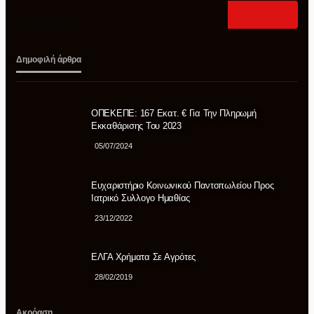
Δημοφιλή άρθρα
ΟΠΕΚΕΠΕ: 167 Εκατ. € Για Την Πληρωμή
Εκκαθάρισης Του 2023
Θανάσης Καββαδάς:
ΑΓΡΟΤΙΚΆ
05/07/2024
Θωρακίζεται όλη η χώρα απέναντι
στις επιζωοτίες 12,5 εκατ. ευρώ επί
Ευχαριστήριο Κοινωνικού Παντοπωλείου Προς
πλέον στις 13 Περιφέρειες για μέτρα
Ιατρικό Συλλογο Ημαθίας
βιοασφάλειας
23/12/2022
08/08/2026
ΕΛΓΑ Χρήματα Σε Αγρότες
28/02/2019
Ακρόαση