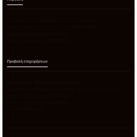
Παρουσιάζονται προβλήματα κατά την ακρόαση;
Επικοινωνήστε μαζί μας...... στο 23820-42303
Μάκης Χρηστάκης 6932425259
Μάκης Γαβριηλίδης 6973780195
Προβολή επιχειρήσεων
Ενημέρωση -Προσφορά προβολής
Xωρίς όρια Ραδιόφωνο fm, Internet, facebook, Ιστοσελίδα
Μάκης Γαβριηλίδης 6973780195
Μάκης Χρηστάκης 6932425259
Ρ.Σ.ΤΟΞΟΤΗΣ Ο.Ε.