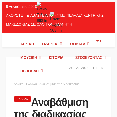
9 Αυγούστου 2026
ΑΚΟΥΣΤΕ – ΔΙΑΒΑΣΤΕ ΑΠΟ > *Π.Ε. ΠΕΛΛΑΣ* ΚΕΝΤΡΙΚΗΣ
ΜΑΚΕΔΟΝΙΑΣ ΣΕ ΟΛΟ ΤΟΝ ΠΛΑΝΗΤΗ
ΑΡΧΙΚΉ
ΕΙΔΉΣΕΙΣ
ΘΈΜΑΤΑ
ΜΟΥΣΙΚΉ
ΙΣΤΟΡΊΑ
ΣΤΟΧΕΎΟΝΤΑΣ
Σεπ. 23, 2023 - 11:11 μμ
ΠΡΟΒΟΛΉ
Αρχική
Ελλάδα
Αναβάθμιση της διαδικασίας υποβολής ηλεκτρονικών αιτήσεων χορήγησης και ανανέωσης αδειών διαμονής σύμφωνα με τις διατάξεις του ν. 4251/2014
Αναβάθμιση
ΕΛΛΆΔΑ
της διαδικασίας