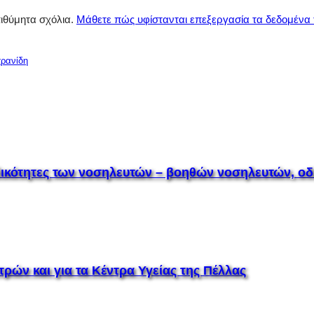
πιθύμητα σχόλια.
Μάθετε πώς υφίστανται επεξεργασία τα δεδομένα
τρανίδη
ειδικότητες των νοσηλευτών – βοηθών νοσηλευτών,
τρών και για τα Κέντρα Υγείας της Πέλλας