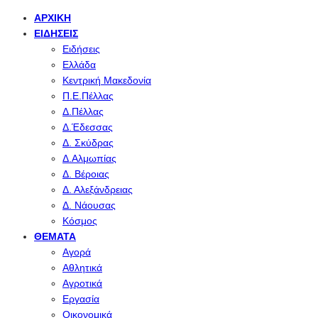
ΑΡΧΙΚΉ
ΕΙΔΉΣΕΙΣ
Ειδήσεις
Ελλάδα
Κεντρική Μακεδονία
Π.Ε.Πέλλας
Δ.Πέλλας
Δ.Έδεσσας
Δ. Σκύδρας
Δ.Αλμωπίας
Δ. Βέροιας
Δ. Αλεξάνδρειας
Δ. Νάουσας
Κόσμος
ΘΈΜΑΤΑ
Αγορά
Αθλητικά
Αγροτικά
Εργασία
Οικονομικά