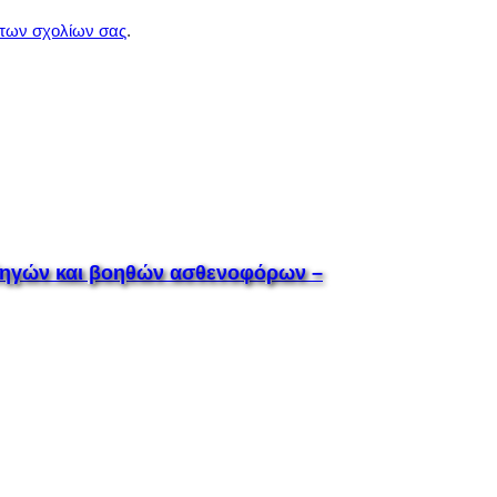
 των σχολίων σας
.
 οδηγών και βοηθών ασθενοφόρων –