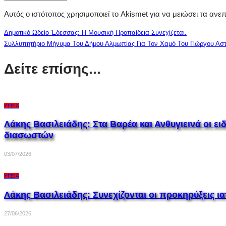
Αυτός ο ιστότοπος χρησιμοποιεί το Akismet για να μειώσει τα ανε
Δημοτικό Ωδείο Έδεσσας: Η Μουσική Προπαίδεια Συνεχίζεται.
Συλλυπητήριο Μήνυμα Του Δήμου Αλμωπίας Για Τον Χαμό Του Γιώργου Ασ
Δείτε επίσης...
ΥΓΕΊΑ
Λάκης Βασιλειάδης: Στα Βαρέα και Ανθυγιεινά οι 
διασωστών
03/07/2026
ΥΓΕΊΑ
Λάκης Βασιλειάδης: Συνεχίζονται οι προκηρύξεις ια
27/06/2026