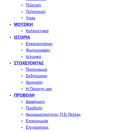
Πολιτική
Πολιτισμός
Υγεία
ΜΟΥΣΙΚΉ
Καλλιτεχνικά
ΙΣΤΟΡΊΑ
Εγκαταστάσεις
Φωτογραφίες
Ιστορικό
ΣΤΟΧΕΎΟΝΤΑΣ
Πρόγραμμα
Εκδηλώσεις
Ακροατές
Η Περιοχη μας
ΠΡΟΒΟΛΉ
Διαφήμιση
Προβολή
Ακροαματικότητες Π.Ε.Πέλλας
Επικοινωνία
Επιχειρήσεις