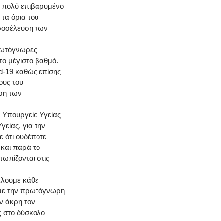
ο πολύ επιβαρυμένο
 τα όρια του
προσέλευση των
πρωτόγνωρες
το μέγιστο βαθμό.
id-19 καθώς επίσης
ους του
ηση των
ο Υπουργείο Υγείας
είας, για την
ε ότι ουδέποτε
 και παρά το
ωπίζονται στις
λλουμε κάθε
με την πρωτόγνωρη
ν άκρη τον
υς στο δύσκολο