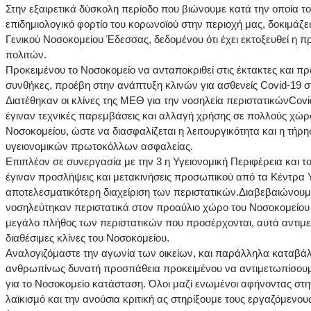
Στην εξαιρετικά δύσκολη περίοδο που βιώνουμε κατά την οποία τ
επιδημιολογικό φορτίο του κορωνοϊού στην περιοχή μας, δοκιμάζει
Γενικού Νοσοκομείου Έδεσσας, δεδομένου ότι έχει εκτοξευθεί η 
πολιτών.
Προκειμένου το Νοσοκομείο να ανταποκριθεί στις έκτακτες και 
συνθήκες, προέβη στην ανάπτυξη κλινών για ασθενείς Covid-19 σ
Διατέθηκαν οι κλίνες της ΜΕΘ για την νοσηλεία περιστατικώνCov
έγιναν τεχνικές παρεμβάσεις και αλλαγή χρήσης σε πολλούς χώρ
Νοσοκομείου, ώστε να διασφαλίζεται η λειτουργικότητα και η τήρ
υγειονομικών πρωτοκόλλων ασφαλείας.
Επιπλέον σε συνεργασία με την 3 η Υγειονομική Περιφέρεια και τ
έγιναν προσλήψεις και μετακινήσεις προσωπικού από τα Κέντρα Υγ
αποτελεσματικότερη διαχείριση των περιστατικών.Διαβεβαιώνουμ
νοσηλεύτηκαν περιστατικά στον προαύλιο χώρο του Νοσοκομείου
μεγάλο πλήθος των περιστατικών που προσέρχονται, αυτά αντιμετ
διαθέσιμες κλίνες του Νοσοκομείου.
Αναλογιζόμαστε την αγωνία των οικείων, και παράλληλα καταβά
ανθρωπίνως δυνατή προσπάθεια προκειμένου να αντιμετωπίσου
για το Νοσοκομείο κατάσταση. Όλοι μαζί ενωμένοι αφήνοντας στη
λαϊκισμό και την ανούσια κριτική ας στηρίξουμε τους εργαζόμενο