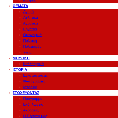
Κόσμος
ΘΈΜΑΤΑ
Αγορά
Αθλητικά
Αγροτικά
Εργασία
Οικονομικά
Πολιτική
Πολιτισμός
Υγεία
ΜΟΥΣΙΚΉ
Καλλιτεχνικά
ΙΣΤΟΡΊΑ
Εγκαταστάσεις
Φωτογραφίες
Ιστορικό
ΣΤΟΧΕΎΟΝΤΑΣ
Πρόγραμμα
Εκδηλώσεις
Ακροατές
Η Περιοχη μας