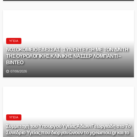
ΥΓΕΊΑ
ΝΟΣΟΚΟΜΕΙΟ ΕΔΕΣΣΑΣ : ΣΥΝΕΝΤΕΥΞΗ ΜΕ ΤΟΝ Δ/ΝΤΗ
ΤΗΣ ΟΥΡΟΛΟΓΙΚΗΣ ΚΛΙΝΙΚΗΣ ΝΑΣΣΕΡ ΛΟΜΠΑΝΤI –
ΒΙΝΤΕΟ
07/06/2026
ΥΓΕΊΑ
Συμμετοχή του Υπουργού Υγείας Άδωνι Γεωργιάδη στο 7ο
Συνέδριο Υγείας που διοργανώνουν το ygeiamou.gr και το