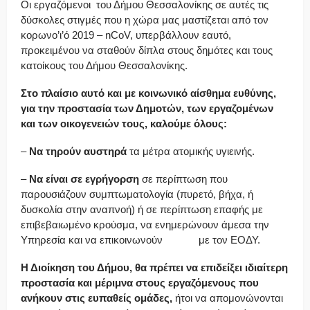
Οι εργαζόμενοι του Δήμου Θεσσαλονίκης σε αυτές τις
δύσκολες στιγμές που η χώρα μας μαστίζεται από τον
κορωνο’ι’ό 2019 – nCoV, υπερβάλλουν εαυτό,
προκειμένου να σταθούν δίπλα στους δημότες και τους
κατοίκους του Δήμου Θεσσαλονίκης.
Στο πλαίσιο αυτό και με κοινωνικό αίσθημα ευθύνης,
για την προστασία των Δημοτών, των εργαζομένων
και των οικογενειών τους, καλούμε όλους:
–
Να τηρούν αυστηρά
τα μέτρα ατομικής υγιεινής.
–
Να είναι σε εγρήγορση
σε περίπτωση που
παρουσιάζουν συμπτωματολογία (πυρετό, βήχα, ή
δυσκολία στην αναπνοή) ή σε περίπτωση επαφής με
επιβεβαιωμένο κρούσμα, να ενημερώνουν άμεσα την
Υπηρεσία και να επικοινωνούν με τον ΕΟΔΥ.
Η Διοίκηση του Δήμου, θα πρέπει να επιδείξει ιδιαίτερη
προστασία και μέριμνα στους εργαζόμενους που
ανήκουν στις ευπαθείς ομάδες,
ήτοι να απομονώνονται