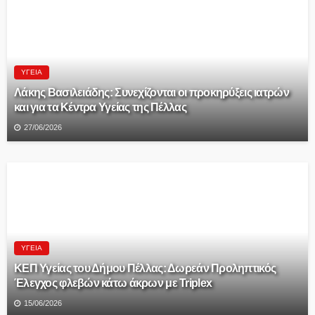
ΥΓΕΊΑ
Λάκης Βασιλειάδης: Συνεχίζονται οι προκηρύξεις ιατρών
και για τα Κέντρα Υγείας της Πέλλας
27/06/2026
ΥΓΕΊΑ
ΚΕΠ Υγείας του Δήμου Πέλλας: Δωρεάν Προληπτικός
Έλεγχος φλεβών κάτω άκρων με Triplex
15/06/2026