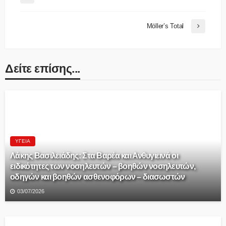
Mӧller’s Total
Δείτε επίσης...
ΥΓΕΊΑ
Λάκης Βασιλειάδης: Στα Βαρέα και Ανθυγιεινά οι
ειδικότητες των νοσηλευτών – βοηθών νοσηλευτών,
οδηγών και βοηθών ασθενοφόρων – διασωστών
03/07/2026