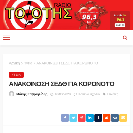
Αρχική
Υγεία
ΑΝΑΚΟΙΝΩΣΗ ΣΕΔΘ ΓΙΑ ΚΟΡΩΝΟ’Ι’Ο
ΥΓΕΊΑ
ΑΝΑΚΟΙΝΩΣΗ ΣΕΔΘ ΓΙΑ ΚΟΡΩΝΟ’Ι’Ο
18/03/2020
Κανένα σχόλιο
Ετικέτες
Μάκης Γαβριηλίδης