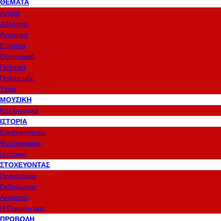
ΘΈΜΑΤΑ
Αγορά
Αθλητικά
Αγροτικά
Εργασία
Οικονομικά
Πολιτική
Πολιτισμός
Υγεία
ΜΟΥΣΙΚΉ
Καλλιτεχνικά
ΙΣΤΟΡΊΑ
Εγκαταστάσεις
Φωτογραφίες
Ιστορικό
ΣΤΟΧΕΎΟΝΤΑΣ
Πρόγραμμα
Εκδηλώσεις
Ακροατές
Η Περιοχη μας
ΠΡΟΒΟΛΉ