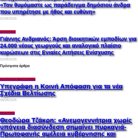
«Τον θυμόμαστε ως παράδειγμα δημόσιου άνδρα
που υπηρέτησε με ήθος και ευθύνη»
02/08/2026
ΑΓΡΟΤΙΚΆ
Γιάννης Ανδριανός: Άρση διοικητικών εμποδίων για
24.000 νέους γεωργούς και αναλογικό πλαίσιο
κυρώσεων στις Ενιαίες Αιτήσεις Ενίσχυσης
02/08/2026
Πρόσφατα άρθρα
ΚΕΝΤΡΙΚΉ ΜΑΚΕΔΟΝΊΑ
Υπεγράφη η Κοινή Απόφαση για τα νέα
Σχέδια Βελτίωσης
08/08/2026
ΠΟΛΙΤΙΚΉ
Θεοδώρα Τζάκρη: «Ανεμογεννήτρια χωρίς
υπόγεια διασύνδεση σημαίνει πυρκαγιά-
Πρωτοφανής αμέλεια κυβέρνησης και