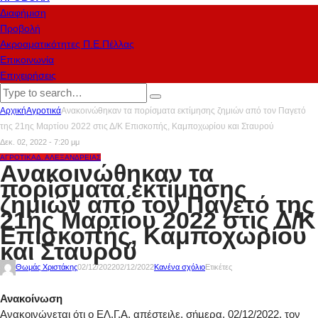
Διαφήμιση
Προβολή
Ακροαματικότητες Π.Ε.Πέλλας
Επικοινωνία
Επιχειρήσεις
Αρχική
Αγροτικά
Ανακοινώθηκαν τα πορίσματα εκτίμησης ζημιών από τον Παγετό
της 21ης Μαρτίου 2022 στις Δ/Κ Επισκοπής, Καμποχωρίου και Σταυρού
Δεκ. 02, 2022 - 7:20 μμ
ΑΓΡΟΤΙΚΆ
Δ. ΑΛΕΞΆΝΔΡΕΙΑΣ
Ανακοινώθηκαν τα
πορίσματα εκτίμησης
ζημιών από τον Παγετό της
21ης Μαρτίου 2022 στις Δ/Κ
Επισκοπής, Καμποχωρίου
και Σταυρού
Θωμάς Χριστάκης
02/12/2022
02/12/2022
Κανένα σχόλιο
Ετικέτες
Ανακοίνωση
Ανακοινώνεται ότι ο ΕΛ.Γ.Α. απέστειλε, σήµερα, 02/12/2022, τον