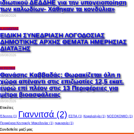
ιδιωτικού ΔΕΔΔΗΕ για την υπογειοποίηση
των καλωδίων- Χάθηκαν τα κονδύλια»
08/08/2026
Δ.ΑΛΜΩΠΊΑΣ
ΕΙΔΙΚΗ ΣΥΝΕΔΡΙΑΣΗ ΛΟΓΟΔΟΣΙΑΣ
ΔΗΜΟΤΙΚΗΣ ΑΡΧΗΣ ΘΕΜΑΤΑ ΗΜΕΡΗΣΙΑΣ
ΔΙΑΤΑΞΗΣ
08/08/2026
ΑΓΡΟΤΙΚΆ
Θανάσης Καββαδάς: Θωρακίζεται όλη η
χώρα απέναντι στις επιζωοτίες 12,5 εκατ.
ευρώ επί πλέον στις 13 Περιφέρειες για
μέτρα βιοασφάλειας
08/08/2026
Ετικέτες
Γιαννιτσά
(2)
Έδεσσα
(1)
ΕΣΠΑ
(1)
Κεφαλαλγία
(1)
ΝΟΣΟΚΟΜΙΟ
(1)
Περιφέρεια Κεντρικής Μακεδονίας
(1)
ημικρανία
(1)
Συνδεθείτε μαζί μας