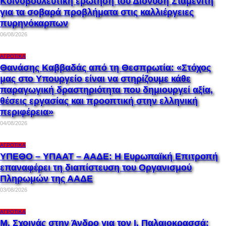
Κοινοβουλευτική ερώτηση του Διονύση Σταμενίτη
για τα σοβαρά προβλήματα στις καλλιέργειες
πυρηνόκαρπων
06/08/2026
ΑΓΡΟΤΙΚΆ
Θανάσης Καββαδάς από τη Θεσπρωτία: «Στόχος
μας στο Υπουργείο είναι να στηρίζουμε κάθε
παραγωγική δραστηριότητα που δημιουργεί αξία,
θέσεις εργασίας και προοπτική στην ελληνική
περιφέρεια»
04/08/2026
ΑΓΡΟΤΙΚΆ
ΥΠΕΘΟ – ΥΠΑΑΤ – ΑΑΔΕ: H Ευρωπαϊκή Επιτροπή
επαναφέρει τη διαπίστευση του Οργανισμού
Πληρωμών της ΑΑΔΕ
03/08/2026
ΑΓΡΟΤΙΚΆ
Μ. Σχοινάς στην Άνδρο για τον Ι. Παλαιοκρασσά: