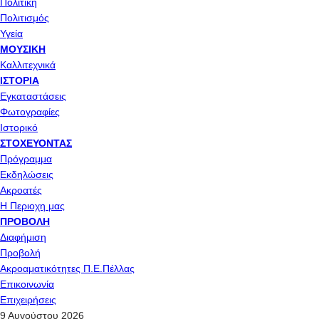
Πολιτική
Πολιτισμός
Υγεία
ΜΟΥΣΙΚΉ
Καλλιτεχνικά
ΙΣΤΟΡΊΑ
Εγκαταστάσεις
Φωτογραφίες
Ιστορικό
ΣΤΟΧΕΎΟΝΤΑΣ
Πρόγραμμα
Εκδηλώσεις
Ακροατές
Η Περιοχη μας
ΠΡΟΒΟΛΉ
Διαφήμιση
Προβολή
Ακροαματικότητες Π.Ε.Πέλλας
Επικοινωνία
Επιχειρήσεις
9 Αυγούστου 2026