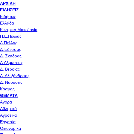
ΑΡΧΙΚΉ
ΕΙΔΉΣΕΙΣ
Ειδήσεις
Ελλάδα
Κεντρική Μακεδονία
Π.Ε.Πέλλας
Δ.Πέλλας
Δ.Έδεσσας
Δ. Σκύδρας
Δ.Αλμωπίας
Δ. Βέροιας
Δ. Αλεξάνδρειας
Δ. Νάουσας
Κόσμος
ΘΈΜΑΤΑ
Αγορά
Αθλητικά
Αγροτικά
Εργασία
Οικονομικά