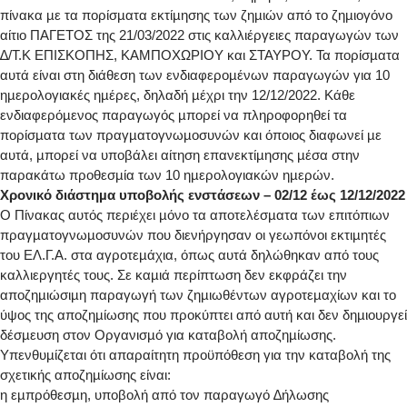
πίνακα µε τα πορίσµατα εκτίµησης των ζηµιών από το ζηµιογόνο
αίτιο ΠΑΓΕΤΟΣ της 21/03/2022 στις καλλιέργειες παραγωγών των
∆/Τ.Κ ΕΠΙΣΚΟΠΗΣ, ΚΑΜΠΟΧΩΡΙΟΥ και ΣΤΑΥΡΟΥ. Τα πορίσµατα
αυτά είναι στη διάθεση των ενδιαφεροµένων παραγωγών για 10
ηµερολογιακές ηµέρες, δηλαδή µέχρι την 12/12/2022. Κάθε
ενδιαφερόµενος παραγωγός µπορεί να πληροφορηθεί τα
πορίσµατα των πραγµατογνωµοσυνών και όποιος διαφωνεί µε
αυτά, µπορεί να υποβάλει αίτηση επανεκτίµησης µέσα στην
παρακάτω προθεσµία των 10 ηµερολογιακών ηµερών.
Χρονικό διάστηµα υποβολής ενστάσεων – 02/12 έως 12/12/2022
Ο Πίνακας αυτός περιέχει µόνο τα αποτελέσµατα των επιτόπιων
πραγµατογνωµοσυνών που διενήργησαν οι γεωπόνοι εκτιµητές
του ΕΛ.Γ.Α. στα αγροτεµάχια, όπως αυτά δηλώθηκαν από τους
καλλιεργητές τους. Σε καµιά περίπτωση δεν εκφράζει την
αποζηµιώσιµη παραγωγή των ζηµιωθέντων αγροτεµαχίων και το
ύψος της αποζηµίωσης που προκύπτει από αυτή και δεν δηµιουργεί
δέσµευση στον Οργανισµό για καταβολή αποζηµίωσης.
Υπενθυµίζεται ότι απαραίτητη προϋπόθεση για την καταβολή της
σχετικής αποζηµίωσης είναι:
η εµπρόθεσµη, υποβολή από τον παραγωγό ∆ήλωσης