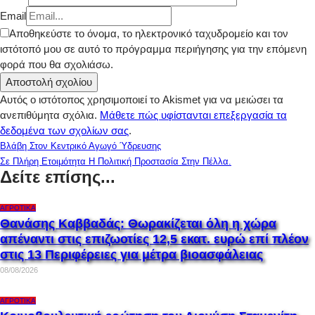
Email
Αποθηκεύστε το όνομα, το ηλεκτρονικό ταχυδρομείο και τον
ιστότοπό μου σε αυτό το πρόγραμμα περιήγησης για την επόμενη
φορά που θα σχολιάσω.
Αυτός ο ιστότοπος χρησιμοποιεί το Akismet για να μειώσει τα
ανεπιθύμητα σχόλια.
Μάθετε πώς υφίστανται επεξεργασία τα
δεδομένα των σχολίων σας
.
Βλάβη Στον Κεντρικό Αγωγό Ύδρευσης
Σε Πλήρη Ετοιμότητα Η Πολιτική Προστασία Στην Πέλλα.
Δείτε επίσης...
ΑΓΡΟΤΙΚΆ
Θανάσης Καββαδάς: Θωρακίζεται όλη η χώρα
απέναντι στις επιζωοτίες 12,5 εκατ. ευρώ επί πλέον
στις 13 Περιφέρειες για μέτρα βιοασφάλειας
08/08/2026
ΑΓΡΟΤΙΚΆ