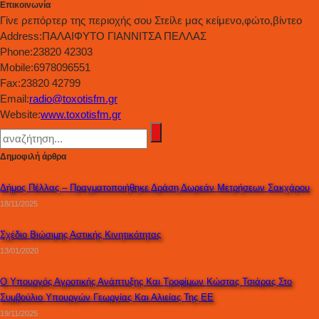
Επικοινωνία
Γίνε ρεπόρτερ της περιοχής σου Στείλε μας κείμενο,φώτο,βίντεο
Address:
ΠΑΛΑΙΦΥΤΟ ΓΙΑΝΝΙΤΣΑ ΠΕΛΛΑΣ
Phone:
23820 42303
Mobile:
6978096551
Fax:
23820 42799
Email:
radio@toxotisfm.gr
Website:
www.toxotisfm.gr
Δημοφιλή άρθρα
Δήμος Πέλλας – Πραγματοποιήθηκε Δράση Δωρεάν Μετρήσεων Σακχάρου
18/11/2025
Σχέδιο Βιώσιμης Αστικής Κινητικότητας
13/01/2020
Ο Υπουργός Αγροτικής Ανάπτυξης Και Τροφίμων Κώστας Τσιάρας Στο
Συμβούλιο Υπουργών Γεωργίας Και Αλιείας Της ΕΕ
19/11/2025