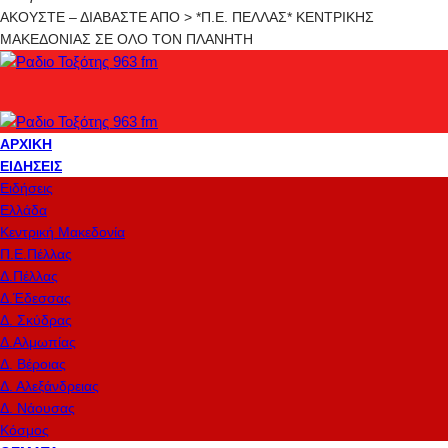
ΑΚΟΥΣΤΕ – ΔΙΑΒΑΣΤΕ ΑΠΟ > *Π.Ε. ΠΕΛΛΑΣ* ΚΕΝΤΡΙΚΗΣ
ΜΑΚΕΔΟΝΙΑΣ ΣΕ ΟΛΟ ΤΟΝ ΠΛΑΝΗΤΗ
ΑΡΧΙΚΉ
ΕΙΔΉΣΕΙΣ
Ειδήσεις
Ελλάδα
Κεντρική Μακεδονία
Π.Ε.Πέλλας
Δ.Πέλλας
Δ.Έδεσσας
Δ. Σκύδρας
Δ.Αλμωπίας
Δ. Βέροιας
Δ. Αλεξάνδρειας
Δ. Νάουσας
Κόσμος