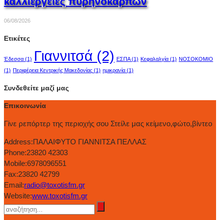
καλλιέργειες πυρηνόκαρπων
06/08/2026
Ετικέτες
Γιαννιτσά
(2)
Έδεσσα
(1)
ΕΣΠΑ
(1)
Κεφαλαλγία
(1)
ΝΟΣΟΚΟΜΙΟ
(1)
Περιφέρεια Κεντρικής Μακεδονίας
(1)
ημικρανία
(1)
Συνδεθείτε μαζί μας
Επικοινωνία
Γίνε ρεπόρτερ της περιοχής σου Στείλε μας κείμενο,φώτο,βίντεο
Address:
ΠΑΛΑΙΦΥΤΟ ΓΙΑΝΝΙΤΣΑ ΠΕΛΛΑΣ
Phone:
23820 42303
Mobile:
6978096551
Fax:
23820 42799
Email:
radio@toxotisfm.gr
Website:
www.toxotisfm.gr