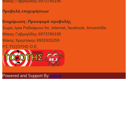
Μάκης Γαβριηλίδης 6973780195
Προβολή επιχειρήσεων
Ενημέρωση -Προσφορά προβολής
Xωρίς όρια Ραδιόφωνο fm, Internet, facebook, Ιστοσελίδα
Μάκης Γαβριηλίδης 6973780195
Μάκης Χρηστάκης 6932425259
Ρ.Σ.ΤΟΞΟΤΗΣ Ο.Ε.
Powered and Support By
wst.gr