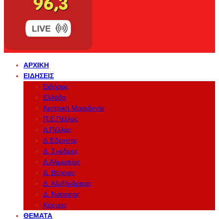
ΑΡΧΙΚΉ
ΕΙΔΉΣΕΙΣ
Ειδήσεις
Ελλάδα
Κεντρική Μακεδονία
Π.Ε.Πέλλας
Δ.Πέλλας
Δ.Έδεσσας
Δ. Σκύδρας
Δ.Αλμωπίας
Δ. Βέροιας
Δ. Αλεξάνδρειας
Δ. Νάουσας
Κόσμος
ΘΈΜΑΤΑ