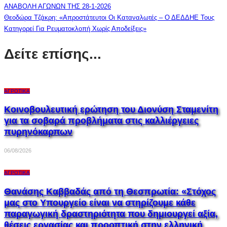
ΑΝΑΒΟΛΗ ΑΓΩΝΩΝ ΤΗΣ 28-1-2026
Θεοδώρα Τζάκρη: «Απροστάτευτοι Οι Καταναλωτές – Ο ΔΕΔΔΗΕ Τους
Κατηγορεί Για Ρευματοκλοπή Χωρίς Αποδείξεις»
Δείτε επίσης...
ΑΓΡΟΤΙΚΆ
Κοινοβουλευτική ερώτηση του Διονύση Σταμενίτη
για τα σοβαρά προβλήματα στις καλλιέργειες
πυρηνόκαρπων
06/08/2026
ΑΓΡΟΤΙΚΆ
Θανάσης Καββαδάς από τη Θεσπρωτία: «Στόχος
μας στο Υπουργείο είναι να στηρίζουμε κάθε
παραγωγική δραστηριότητα που δημιουργεί αξία,
θέσεις εργασίας και προοπτική στην ελληνική