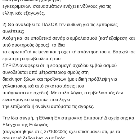
εγκεκριμένων σκευασμάτων ενέχει κινδύνους για τις
ελληνικές εξαγωγές.
2) Θα αναλάβει το ΠΑΣΟΚ την ευθύνη για τις εμπορικές
συνέπειες;
Ακόμη και σε υποθετικό σενάριο εμβολιασμού (κατ’ εξαίρεση και
υπό αυστηρούς όρους), τα ίδια
τα ευρωπαϊκά κείμενα και η σχετική απάντηση του κ. Βάρχελι σε
ερώτηση ευρωβουλευτή του
ΣΥΡΙΖΑ αναφέρει ότι η εφαρμογή σχεδίου εμβολιασμού
συνοδεύεται από μέτρα/περιορισμούς στη
διακίνηση ζώων και προϊόντων (με ειδική πρόβλεψη για
γαλακτοκομικά από εγκαταστάσεις που
υπάγονται στο σχέδιο). Με απλά λόγια, ο εμβολιασμός δεν
είναι «μαγικό κουμπί» που λήγει
την επιζωοτία ή ανοίγει αυτόματα τις αγορές.
Την ίδια στιγμή, η Εθνική Επιστημονική Επιτροπή Διαχείρισης και
Ελέγχου της Ευλογιάς
(συγκροτήθηκε στις 27/10/2025) έχει επισημάνει ότι, με τα
σημερινά δεδομένα, ο μαζικός