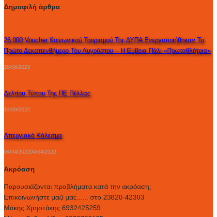
Δημοφιλή άρθρα
26.000 Voucher Κοινωνικού Τουρισμού Της ΔΥΠΑ Ενεργοποιήθηκαν Το
Πρώτο Δεκαπενθήμερο Του Αυγούστου – Η Εύβοια Πάλι «πρωταθλήτρια»
16/08/2023
Δελτίου Τύπου Της ΠΕ Πέλλας
14/08/2020
Απεργιακό Κάλεσμα
04/04/2022
04/04/2022
Ακρόαση
Παρουσιάζονται προβλήματα κατά την ακρόαση;
Επικοινωνήστε μαζί μας...... στο 23820-42303
Μάκης Χρηστάκης 6932425259