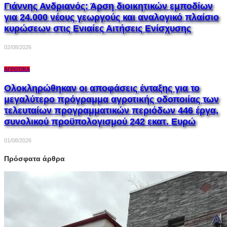
Γιάννης Ανδριανός: Άρση διοικητικών εμποδίων
για 24.000 νέους γεωργούς και αναλογικό πλαίσιο
κυρώσεων στις Ενιαίες Αιτήσεις Ενίσχυσης
02/08/2026
ΑΓΡΟΤΙΚΆ
Ολοκληρώθηκαν οι αποφάσεις ένταξης για το
μεγαλύτερο πρόγραμμα αγροτικής οδοποιίας των
τελευταίων προγραμματικών περιόδων 446 έργα,
συνολικού προϋπολογισμού 242 εκατ. Ευρώ
01/08/2026
Πρόσφατα άρθρα