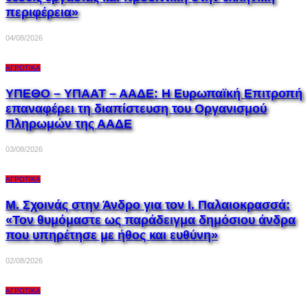
περιφέρεια»
04/08/2026
ΑΓΡΟΤΙΚΆ
ΥΠΕΘΟ – ΥΠΑΑΤ – ΑΑΔΕ: H Ευρωπαϊκή Επιτροπή
επαναφέρει τη διαπίστευση του Οργανισμού
Πληρωμών της ΑΑΔΕ
03/08/2026
ΑΓΡΟΤΙΚΆ
Μ. Σχοινάς στην Άνδρο για τον Ι. Παλαιοκρασσά:
«Τον θυμόμαστε ως παράδειγμα δημόσιου άνδρα
που υπηρέτησε με ήθος και ευθύνη»
02/08/2026
ΑΓΡΟΤΙΚΆ