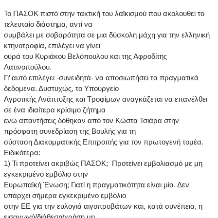
Το ΠΑΣΟΚ πιστό στην τακτική του λαϊκισμού που ακολουθεί το
τελευταίο διάστημα, αντί να
συμβάλει με σοβαρότητα σε μια δύσκολη μάχη για την ελληνική
κτηνοτροφία, επιλέγει να γίνει
ουρά του Κυριάκου Βελόπουλου και της Αφροδίτης
Λατινοπούλου.
Γι’ αυτό επιλέγει -συνειδητά- να αποσιωπήσει τα πραγματικά
δεδομένα. Δυστυχώς, το Υπουργείο
Αγροτικής Ανάπτυξης και Τροφίμων αναγκάζεται να επανέλθει
σε ένα ιδιαίτερα κρίσιμο ζήτημα
ενώ απαντήσεις δόθηκαν από τον Κώστα Τσιάρα στην
πρόσφατη συνεδρίαση της Βουλής για τη
σύσταση Διακομματικής Επιτροπής για τον πρωτογενή τομέα.
Ειδικότερα:
1) Τι προτείνει ακριβώς ΠΑΣΟΚ; Προτείνει εμβολιασμό με μη
εγκεκριμένο εμβόλιο στην
Ευρωπαϊκή Ένωση; Γιατί η πραγματικότητα είναι μία. Δεν
υπάρχει σήμερα εγκεκριμένο εμβόλιο
στην ΕΕ για την ευλογιά αιγοπροβάτων και, κατά συνέπεια, η
εισαγωγή/διάθεση/χρήση μη