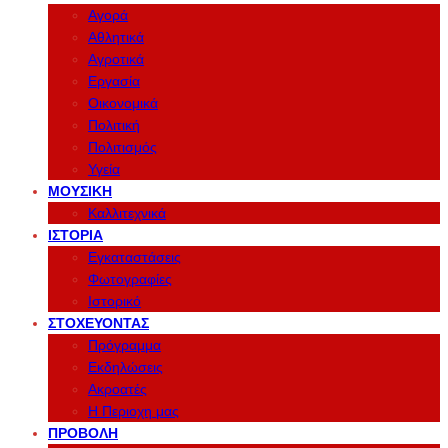
Αγορά
Αθλητικά
Αγροτικά
Εργασία
Οικονομικά
Πολιτική
Πολιτισμός
Υγεία
ΜΟΥΣΙΚΉ
Καλλιτεχνικά
ΙΣΤΟΡΊΑ
Εγκαταστάσεις
Φωτογραφίες
Ιστορικό
ΣΤΟΧΕΎΟΝΤΑΣ
Πρόγραμμα
Εκδηλώσεις
Ακροατές
Η Περιοχη μας
ΠΡΟΒΟΛΉ