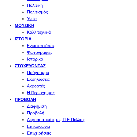
Πολιτική
Πολιτισμός
Υγεία
ΜΟΥΣΙΚΉ
Καλλιτεχνικά
ΙΣΤΟΡΊΑ
Εγκαταστάσεις
Φωτογραφίες
Ιστορικό
ΣΤΟΧΕΎΟΝΤΑΣ
Πρόγραμμα
Εκδηλώσεις
Ακροατές
Η Περιοχη μας
ΠΡΟΒΟΛΉ
Διαφήμιση
Προβολή
Ακροαματικότητες Π.Ε.Πέλλας
Επικοινωνία
Επιχειρήσεις