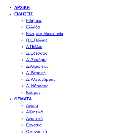
ΑΡΧΙΚΉ
ΕΙΔΉΣΕΙΣ
Ειδήσεις
Ελλάδα
Κεντρική Μακεδονία
Π.Ε.Πέλλας
Δ.Πέλλας
Δ.Έδεσσας
Δ. Σκύδρας
Δ.Αλμωπίας
Δ. Βέροιας
Δ. Αλεξάνδρειας
Δ. Νάουσας
Κόσμος
ΘΈΜΑΤΑ
Αγορά
Αθλητικά
Αγροτικά
Εργασία
Οικονομικά