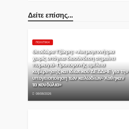
Δείτε επίσης...
ΠΟΛΙΤΙΚΉ
Θεοδώρα Τζάκρη: «Ανεμογεννήτρια
χωρίς υπόγεια διασύνδεση σημαίνει
πυρκαγιά- Πρωτοφανής αμέλεια
κυβέρνησης και ιδιωτικού ΔΕΔΔΗΕ για την
υπογειοποίηση των καλωδίων- Χάθηκαν
τα κονδύλια»
08/08/2026