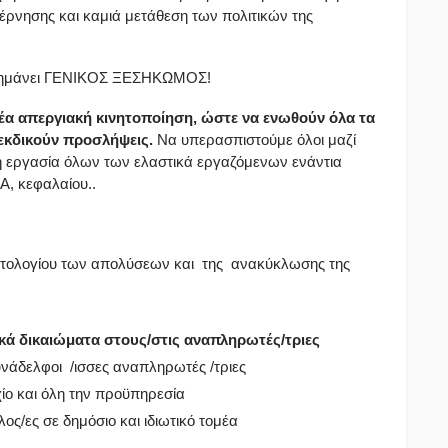
έρνησης και καμιά μετάθεση των πολιτικών της
να σημάνει ΓΕΝΙΚΟΣ ΞΕΣΗΚΩΜΟΣ!
έα απεργιακή κινητοποίηση, ώστε να ενωθούν όλα τα
εκδικούν προσλήψεις.
Να υπερασπιστούμε όλοι μαζί
ή εργασία όλων των ελαστικά εργαζόμενων ενάντια
Α, κεφαλαίου..
τολογίου των απολύσεων και της ανακύκλωσης της
κά δικαιώματα στους/στις αναπληρωτές/τριες
υνάδελφοι /ισσες αναπληρωτές /τριες
χίο και όλη την προϋπηρεσία
ος/ες σε δημόσιο και ιδιωτικό τομέα