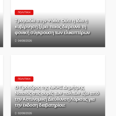
ΠΟΛΙΤΙΚΉ
Τραγωδία στην Ψάθα: Ούτε η ίδια η
κυβέρνηση ξέρει ποιος διερευνά τη
φονική σύγκρουση των ελικοπτέρων
04/08/2026
ΠΟΛΙΤΙΚΉ
Ο Πρόεδρος της ΝΙΚΗΣ Δημήτρης
Νατσιός στις ουρές των πολιτών έξω από
την Αστυνομική Διεύθυνση Λάρισας για
την έκδοση διαβατηρίου:
02/08/2026