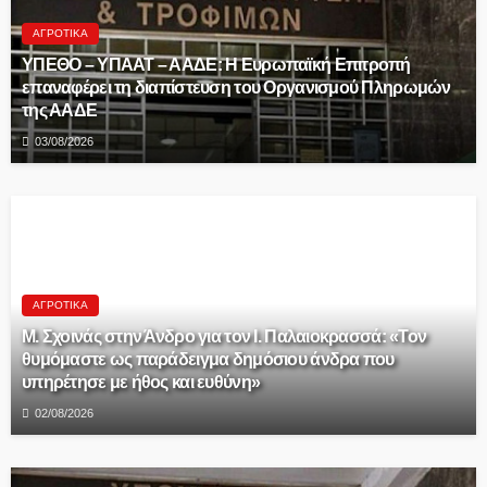
ΑΓΡΟΤΙΚΆ
ΥΠΕΘΟ – ΥΠΑΑΤ – ΑΑΔΕ: H Ευρωπαϊκή Επιτροπή
επαναφέρει τη διαπίστευση του Οργανισμού Πληρωμών
της ΑΑΔΕ
03/08/2026
ΑΓΡΟΤΙΚΆ
Μ. Σχοινάς στην Άνδρο για τον Ι. Παλαιοκρασσά: «Τον
θυμόμαστε ως παράδειγμα δημόσιου άνδρα που
υπηρέτησε με ήθος και ευθύνη»
02/08/2026