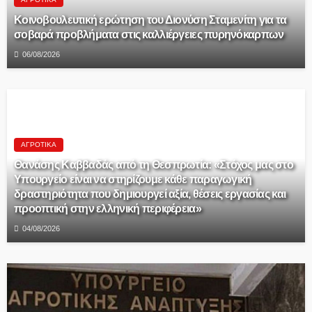
Κοινοβουλευτική ερώτηση του Διονύση Σταμενίτη για τα
σοβαρά προβλήματα στις καλλιέργειες πυρηνόκαρπων
06/08/2026
ΑΓΡΟΤΙΚΆ
Θανάσης Καββαδάς από τη Θεσπρωτία: «Στόχος μας στο
Υπουργείο είναι να στηρίζουμε κάθε παραγωγική
δραστηριότητα που δημιουργεί αξία, θέσεις εργασίας και
προοπτική στην ελληνική περιφέρεια»
04/08/2026