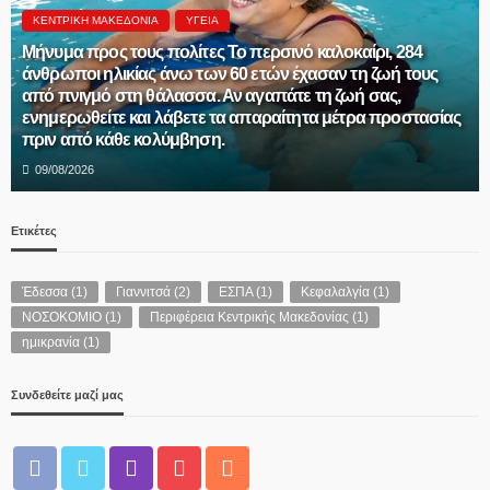
ΚΕΝΤΡΙΚΉ ΜΑΚΕΔΟΝΊΑ
Γιώργος Καρασμάνης : Από το βήμα της Βουλής: Τιμή
στον Άγιο Καλλίνικο Εδέσσης και στο ζωντανό έργο της
Μητροπόλεώς μας
09/08/2026
Ετικέτες
Έδεσσα
(1)
Γιαννιτσά
(2)
ΕΣΠΑ
(1)
Κεφαλαλγία
(1)
ΝΟΣΟΚΟΜΙΟ
(1)
Περιφέρεια Κεντρικής Μακεδονίας
(1)
ημικρανία
(1)
Συνδεθείτε μαζί μας