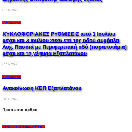
01/07/2026
Δ.ΑΛΜΩΠΊΑΣ
ΚΥΚΛΟΦΟΡΙΑΚΕΣ ΡΥΘΜΙΣΕΙΣ από 1 Ιουλίου
μέχρι και 3 Ιουλίου 2026 επί της οδού συμβολή
Λοχ. Πασσιά με Περιφερειακή οδό (παραποτάμια)
μέχρι και τη γέφυρα Εξαπλατάνου
01/07/2026
Δ.ΑΛΜΩΠΊΑΣ
Ανακοίνωση ΚΕΠ Εξαπλατάνου
30/06/2026
Πρόσφατα άρθρα
ΚΕΝΤΡΙΚΉ ΜΑΚΕΔΟΝΊΑ
ΥΓΕΊΑ