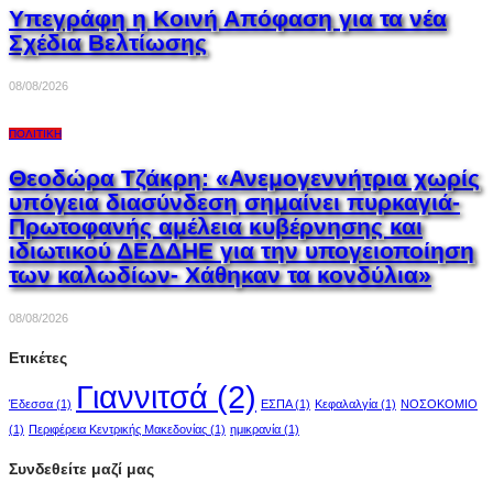
Υπεγράφη η Κοινή Απόφαση για τα νέα
Σχέδια Βελτίωσης
08/08/2026
ΠΟΛΙΤΙΚΉ
Θεοδώρα Τζάκρη: «Ανεμογεννήτρια χωρίς
υπόγεια διασύνδεση σημαίνει πυρκαγιά-
Πρωτοφανής αμέλεια κυβέρνησης και
ιδιωτικού ΔΕΔΔΗΕ για την υπογειοποίηση
των καλωδίων- Χάθηκαν τα κονδύλια»
08/08/2026
Ετικέτες
Γιαννιτσά
(2)
Έδεσσα
(1)
ΕΣΠΑ
(1)
Κεφαλαλγία
(1)
ΝΟΣΟΚΟΜΙΟ
(1)
Περιφέρεια Κεντρικής Μακεδονίας
(1)
ημικρανία
(1)
Συνδεθείτε μαζί μας