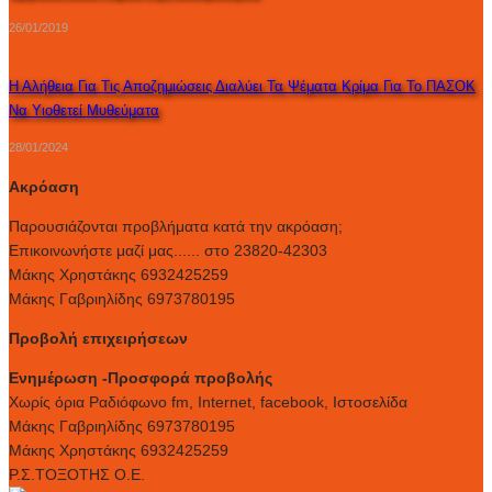
26/01/2019
Η Αλήθεια Για Τις Αποζημιώσεις Διαλύει Τα Ψέματα Κρίμα Για Το ΠΑΣΟΚ
Να Υιοθετεί Μυθεύματα
28/01/2024
Ακρόαση
Παρουσιάζονται προβλήματα κατά την ακρόαση;
Επικοινωνήστε μαζί μας...... στο 23820-42303
Μάκης Χρηστάκης 6932425259
Μάκης Γαβριηλίδης 6973780195
Προβολή επιχειρήσεων
Ενημέρωση -Προσφορά προβολής
Xωρίς όρια Ραδιόφωνο fm, Internet, facebook, Ιστοσελίδα
Μάκης Γαβριηλίδης 6973780195
Μάκης Χρηστάκης 6932425259
Ρ.Σ.ΤΟΞΟΤΗΣ Ο.Ε.