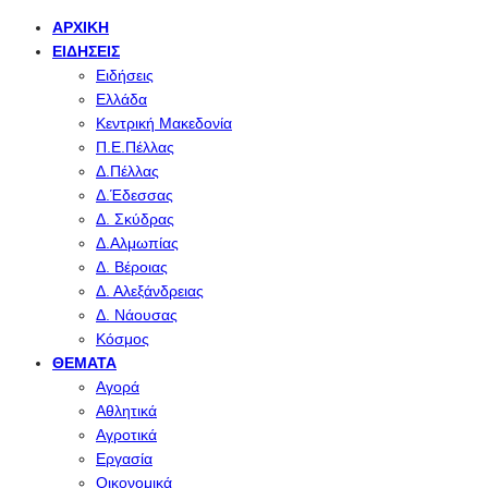
ΑΡΧΙΚΉ
ΕΙΔΉΣΕΙΣ
Ειδήσεις
Ελλάδα
Κεντρική Μακεδονία
Π.Ε.Πέλλας
Δ.Πέλλας
Δ.Έδεσσας
Δ. Σκύδρας
Δ.Αλμωπίας
Δ. Βέροιας
Δ. Αλεξάνδρειας
Δ. Νάουσας
Κόσμος
ΘΈΜΑΤΑ
Αγορά
Αθλητικά
Αγροτικά
Εργασία
Οικονομικά