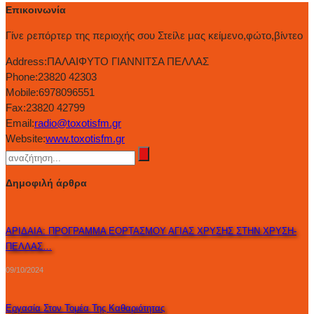
Επικοινωνία
Γίνε ρεπόρτερ της περιοχής σου Στείλε μας κείμενο,φώτο,βίντεο
Address:
ΠΑΛΑΙΦΥΤΟ ΓΙΑΝΝΙΤΣΑ ΠΕΛΛΑΣ
Phone:
23820 42303
Mobile:
6978096551
Fax:
23820 42799
Email:
radio@toxotisfm.gr
Website:
www.toxotisfm.gr
Δημοφιλή άρθρα
ΑΡΙΔΑΙΑ: ΠΡΟΓΡΑΜΜΑ ΕΟΡΤΑΣΜΟΥ ΑΓΙΑΣ ΧΡΥΣΗΣ ΣΤΗΝ ΧΡΥΣΗ-
ΠΕΛΛΑΣ…
09/10/2024
Εργασία Στον Τομέα Της Καθαριότητας