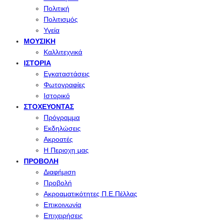
Πολιτική
Πολιτισμός
Υγεία
ΜΟΥΣΙΚΉ
Καλλιτεχνικά
ΙΣΤΟΡΊΑ
Εγκαταστάσεις
Φωτογραφίες
Ιστορικό
ΣΤΟΧΕΎΟΝΤΑΣ
Πρόγραμμα
Εκδηλώσεις
Ακροατές
Η Περιοχη μας
ΠΡΟΒΟΛΉ
Διαφήμιση
Προβολή
Ακροαματικότητες Π.Ε.Πέλλας
Επικοινωνία
Επιχειρήσεις