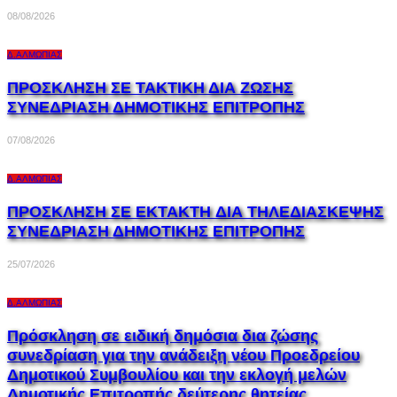
08/08/2026
Δ.ΑΛΜΩΠΊΑΣ
ΠΡΟΣΚΛΗΣΗ ΣΕ ΤΑΚΤΙΚΗ ΔΙΑ ΖΩΣΗΣ
ΣΥΝΕΔΡΙΑΣΗ ΔΗΜΟΤΙΚΗΣ ΕΠΙΤΡΟΠΗΣ
07/08/2026
Δ.ΑΛΜΩΠΊΑΣ
ΠΡΟΣΚΛΗΣΗ ΣΕ EKTAKTH ΔΙΑ ΤΗΛΕΔΙΑΣΚΕΨΗΣ
ΣΥΝΕΔΡΙΑΣΗ ΔΗΜΟΤΙΚΗΣ ΕΠΙΤΡΟΠΗΣ
25/07/2026
Δ.ΑΛΜΩΠΊΑΣ
Πρόσκληση σε ειδική δημόσια δια ζώσης
συνεδρίαση για την ανάδειξη νέου Προεδρείου
Δημοτικού Συμβουλίου και την εκλογή μελών
Δημοτικής Επιτροπής δεύτερης θητείας