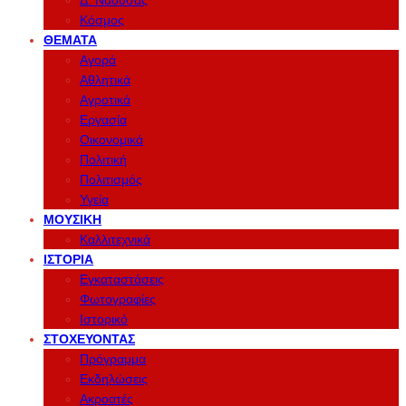
Δ. Νάουσας
Κόσμος
ΘΈΜΑΤΑ
Αγορά
Αθλητικά
Αγροτικά
Εργασία
Οικονομικά
Πολιτική
Πολιτισμός
Υγεία
ΜΟΥΣΙΚΉ
Καλλιτεχνικά
ΙΣΤΟΡΊΑ
Εγκαταστάσεις
Φωτογραφίες
Ιστορικό
ΣΤΟΧΕΎΟΝΤΑΣ
Πρόγραμμα
Εκδηλώσεις
Ακροατές