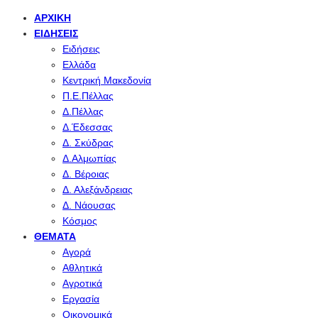
ΑΡΧΙΚΉ
ΕΙΔΉΣΕΙΣ
Ειδήσεις
Ελλάδα
Κεντρική Μακεδονία
Π.Ε.Πέλλας
Δ.Πέλλας
Δ.Έδεσσας
Δ. Σκύδρας
Δ.Αλμωπίας
Δ. Βέροιας
Δ. Αλεξάνδρειας
Δ. Νάουσας
Κόσμος
ΘΈΜΑΤΑ
Αγορά
Αθλητικά
Αγροτικά
Εργασία
Οικονομικά