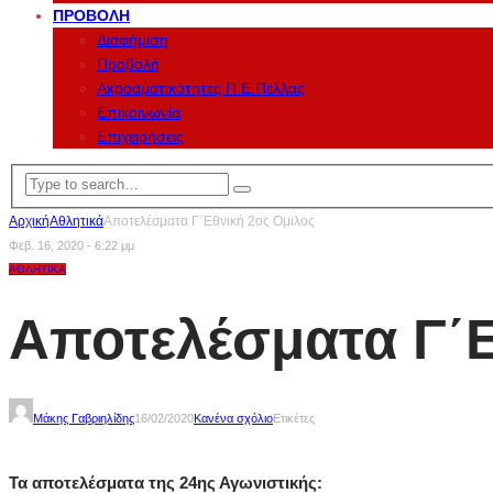
ΠΡΟΒΟΛΉ
Διαφήμιση
Προβολή
Ακροαματικότητες Π.Ε.Πέλλας
Επικοινωνία
Επιχειρήσεις
Αρχική
Αθλητικά
Αποτελέσματα Γ΄Εθνική 2ος Ομιλος
Φεβ. 16, 2020 - 6:22 μμ
ΑΘΛΗΤΙΚΆ
Αποτελέσματα Γ΄Ε
Μάκης Γαβριηλίδης
16/02/2020
Κανένα σχόλιο
Ετικέτες
Τα αποτελέσματα της 24ης Αγωνιστικής: