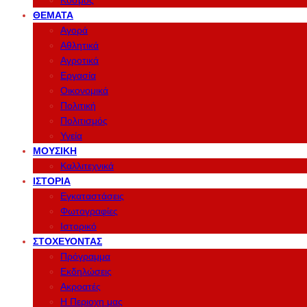
Κόσμος
ΘΈΜΑΤΑ
Αγορά
Αθλητικά
Αγροτικά
Εργασία
Οικονομικά
Πολιτική
Πολιτισμός
Υγεία
ΜΟΥΣΙΚΉ
Καλλιτεχνικά
ΙΣΤΟΡΊΑ
Εγκαταστάσεις
Φωτογραφίες
Ιστορικό
ΣΤΟΧΕΎΟΝΤΑΣ
Πρόγραμμα
Εκδηλώσεις
Ακροατές
Η Περιοχη μας