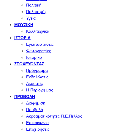
Πολιτική
Πολιτισμός
Υγεία
ΜΟΥΣΙΚΉ
Καλλιτεχνικά
ΙΣΤΟΡΊΑ
Εγκαταστάσεις
Φωτογραφίες
Ιστορικό
ΣΤΟΧΕΎΟΝΤΑΣ
Πρόγραμμα
Εκδηλώσεις
Ακροατές
Η Περιοχη μας
ΠΡΟΒΟΛΉ
Διαφήμιση
Προβολή
Ακροαματικότητες Π.Ε.Πέλλας
Επικοινωνία
Επιχειρήσεις