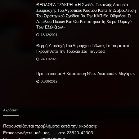
ΘΕΟΔΩΡΑ ΤΖΑΚΡΗ: « Η Σχεδόν Παντελής Απουσία
Συμμετοχής Του Αγροτικού Κόσμου Κατά Τη Διαβούλευση
Του Στρατηγικού Σχεδίου Για Την ΚΑΠ Θα Οδηγήσει Σε
Απώλεια Πόρων Και Θα Καταστήσει Τη Χώρα Ουραγό
Των Εξελίξεων»
13/12/2021
Θερμή Υποδοχή Του Δημάρχου Πέλλας Σε Τουριστικό
Γκρουπ Από Την Τουρκία Στα Γιαννιτσά
24/11/2025
Προτεραιότητα Η Κατασκευή Νέων Δικαστικών Μεγάρων
08/08/2019
Ακρόαση
Παρουσιάζονται προβλήματα κατά την ακρόαση;
Επικοινωνήστε μαζί μας...... στο 23820-42303