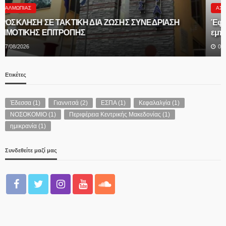
ΑΣΤΥΝΟΜΊΑ
Έφτασε στην Ελλάδα η 46χρονη κατηγορούμενη για
εμπρησμό – Μεταφέρθηκε στη ΓΑΔΑ
07/08/2026
Ετικέτες
Έδεσσα
(1)
Γιαννιτσά
(2)
ΕΣΠΑ
(1)
Κεφαλαλγία
(1)
ΝΟΣΟΚΟΜΙΟ
(1)
Περιφέρεια Κεντρικής Μακεδονίας
(1)
ημικρανία
(1)
Συνδεθείτε μαζί μας