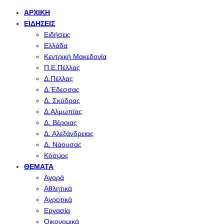
ΑΡΧΙΚΉ
ΕΙΔΉΣΕΙΣ
Ειδήσεις
Ελλάδα
Κεντρική Μακεδονία
Π.Ε.Πέλλας
Δ.Πέλλας
Δ.Έδεσσας
Δ. Σκύδρας
Δ.Αλμωπίας
Δ. Βέροιας
Δ. Αλεξάνδρειας
Δ. Νάουσας
Κόσμος
ΘΈΜΑΤΑ
Αγορά
Αθλητικά
Αγροτικά
Εργασία
Οικονομικά