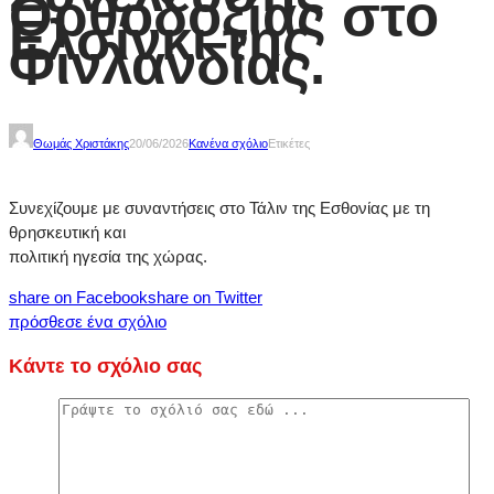
Ορθοδοξίας στο
Ελσίνκι της
Φινλανδίας.
Θωμάς Χριστάκης
20/06/2026
Κανένα σχόλιο
Ετικέτες
Συνεχίζουμε με συναντήσεις στο Τάλιν της Εσθονίας με τη
θρησκευτική και
πολιτική ηγεσία της χώρας.
share on Facebook
share on Twitter
πρόσθεσε ένα σχόλιο
Κάντε το σχόλιο σας