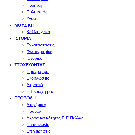
Πολιτική
Πολιτισμός
Υγεία
ΜΟΥΣΙΚΉ
Καλλιτεχνικά
ΙΣΤΟΡΊΑ
Εγκαταστάσεις
Φωτογραφίες
Ιστορικό
ΣΤΟΧΕΎΟΝΤΑΣ
Πρόγραμμα
Εκδηλώσεις
Ακροατές
Η Περιοχη μας
ΠΡΟΒΟΛΉ
Διαφήμιση
Προβολή
Ακροαματικότητες Π.Ε.Πέλλας
Επικοινωνία
Επιχειρήσεις