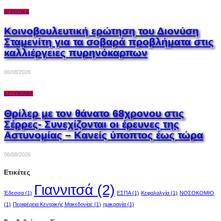
ΑΓΡΟΤΙΚΆ
Κοινοβουλευτική ερώτηση του Διονύση
Σταμενίτη για τα σοβαρά προβλήματα στις
καλλιέργειες πυρηνόκαρπων
06/08/2026
ΑΣΤΥΝΟΜΊΑ
Θρίλερ με τον θάνατο 68χρονου στις
Σέρρες- Συνεχίζονται οι έρευνες της
Αστυνομίας – Κανείς ύποπτος έως τώρα
06/08/2026
Ετικέτες
Γιαννιτσά
(2)
Έδεσσα
(1)
ΕΣΠΑ
(1)
Κεφαλαλγία
(1)
ΝΟΣΟΚΟΜΙΟ
(1)
Περιφέρεια Κεντρικής Μακεδονίας
(1)
ημικρανία
(1)