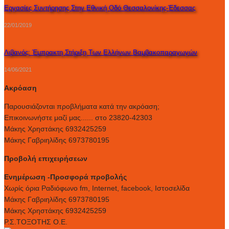
Εργασίες Συντήρησης Στην Εθνική Οδό Θεσσαλονίκης-Έδεσσας
22/01/2019
Λιβανός: Έμπρακτη Στήριξη Των Ελλήνων Βαμβακοπαραγωγών
14/06/2021
Ακρόαση
Παρουσιάζονται προβλήματα κατά την ακρόαση;
Επικοινωνήστε μαζί μας...... στο 23820-42303
Μάκης Χρηστάκης 6932425259
Μάκης Γαβριηλίδης 6973780195
Προβολή επιχειρήσεων
Ενημέρωση -Προσφορά προβολής
Xωρίς όρια Ραδιόφωνο fm, Internet, facebook, Ιστοσελίδα
Μάκης Γαβριηλίδης 6973780195
Μάκης Χρηστάκης 6932425259
Ρ.Σ.ΤΟΞΟΤΗΣ Ο.Ε.