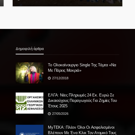
Δημοφιλή άρθρα
Το Ολοκαίνουργιο Single Της Τάμτα «Να
Με Πάρεις Μακριά»
27/12/2018
ΕΛΓΑ: Νέες Πληρωμές 24 Εκ. Ευρώ Σε
Δικαιούχους Παραγωγούς Για Ζημίες Του
Έτους 2025
27/05/2026
MyTEKA: Πλέον Όλοι Οι Ασφαλισμένοι
Βλέπουν Με Ένα Κλικ Τον Ατομικό Τους