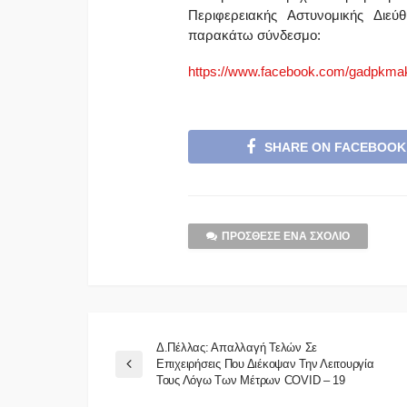
Περιφερειακής Αστυνομικής Διεύ
παρακάτω σύνδεσμο:
https://www.facebook.com/gadpkma
SHARE ON FACEBOOK
ΠΡΌΣΘΕΣΕ ΈΝΑ ΣΧΌΛΙΟ
Δ.Πέλλας: Απαλλαγή Τελών Σε
Επιχειρήσεις Που Διέκοψαν Την Λειτουργία
Τους Λόγω Των Μέτρων COVID – 19