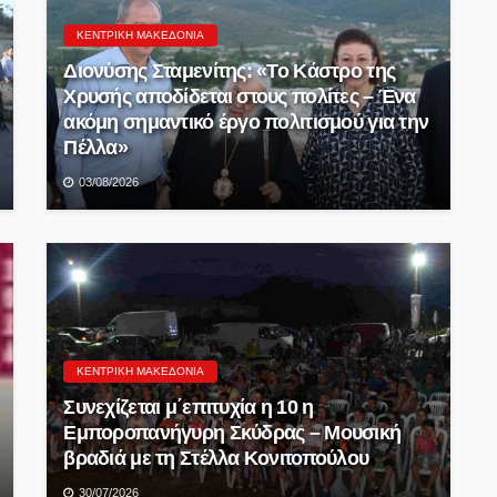
ΚΕΝΤΡΙΚΉ ΜΑΚΕΔΟΝΊΑ
Διονύσης Σταμενίτης: «Το Κάστρο της
Χρυσής αποδίδεται στους πολίτες – Ένα
ακόμη σημαντικό έργο πολιτισμού για την
Πέλλα»
03/08/2026
ΚΕΝΤΡΙΚΉ ΜΑΚΕΔΟΝΊΑ
Συνεχίζεται μ΄επιτυχία η 10 η
Εμποροπανήγυρη Σκύδρας – Μουσική
βραδιά με τη Στέλλα Κονιτοπούλου
30/07/2026