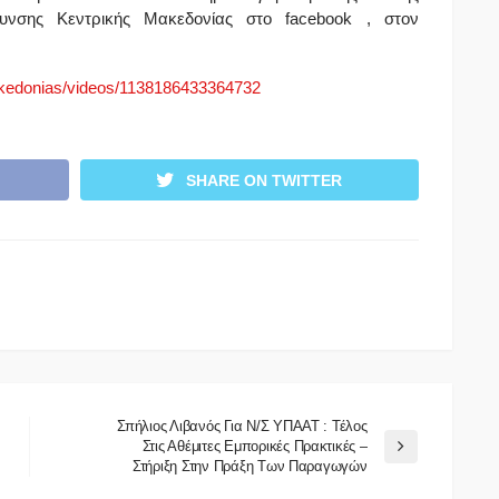
θυνσης Κεντρικής Μακεδονίας στο facebook , στον
kedonias/videos/1138186433364732
SHARE ON TWITTER
Σπήλιος Λιβανός Για Ν/σ ΥΠΑΑΤ : Τέλος
Στις Αθέμιτες Εμπορικές Πρακτικές –
Στήριξη Στην Πράξη Των Παραγωγών