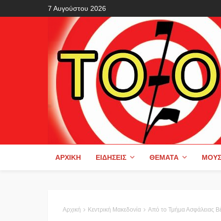
7 Αυγούστου 2026
ΑΡΧΙΚΉ
ΕΙΔΉΣΕΙΣ
ΘΈΜΑΤΑ
ΜΟΥΣ
Αρχική
Κεντρική Μακεδονία
Από το Τμήμα Ασφάλειας Βέροιας συνελήφθησ