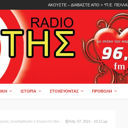
ΑΚΟΥΣΤΕ – ΔΙΑΒΑΣΤΕ ΑΠΟ > *Π.Ε. ΠΕΛ
ΙΚΉ
ΙΣΤΟΡΊΑ
ΣΤΟΧΕΎΟΝΤΑΣ
ΠΡΟΒΟΛΉ
αν 2 άτομα στη Θεσσαλονίκη για διακίνηση ναρκωτικών ουσιών
Απρ. 07, 2021 - 10:12 μμ