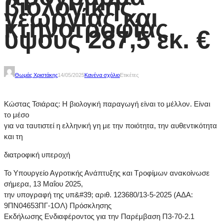
βιολογικής
γεωργίας και
κτηνοτροφίας,
ύψους 287,5 εκ. €
Θωμάς Χριστάκης
14/05/2025
Κανένα σχόλιο
Ετικέτες
Κώστας Τσιάρας: Η βιολογική παραγωγή είναι το μέλλον. Είναι
το μέσο
για να ταυτιστεί η ελληνική γη με την ποιότητα, την αυθεντικότητα
και τη
διατροφική υπεροχή
Το Υπουργείο Αγροτικής Ανάπτυξης και Τροφίμων ανακοίνωσε
σήμερα, 13 Μαΐου 2025,
την υπογραφή της υπ&#39; αριθ. 123680/13-5-2025 (ΑΔΑ:
9ΠΝ04653ΠΓ-1ΟΛ) Πρόσκλησης
Εκδήλωσης Ενδιαφέροντος για την Παρέμβαση Π3-70-2.1