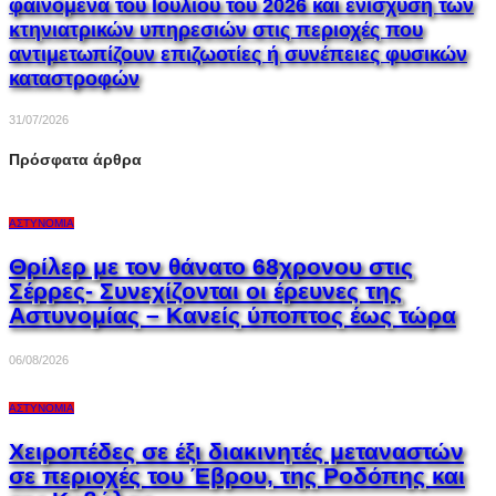
φαινόμενα του Ιουλίου του 2026 και ενίσχυση των
κτηνιατρικών υπηρεσιών στις περιοχές που
αντιμετωπίζουν επιζωοτίες ή συνέπειες φυσικών
καταστροφών
31/07/2026
Πρόσφατα άρθρα
ΑΣΤΥΝΟΜΊΑ
Θρίλερ με τον θάνατο 68χρονου στις
Σέρρες- Συνεχίζονται οι έρευνες της
Αστυνομίας – Κανείς ύποπτος έως τώρα
06/08/2026
ΑΣΤΥΝΟΜΊΑ
Χειροπέδες σε έξι διακινητές μεταναστών
σε περιοχές του Έβρου, της Ροδόπης και