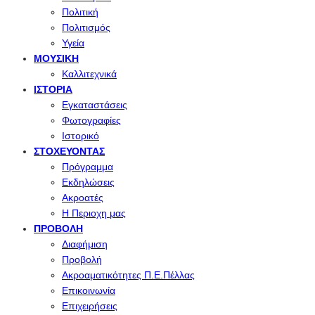
Πολιτική
Πολιτισμός
Υγεία
ΜΟΥΣΙΚΉ
Καλλιτεχνικά
ΙΣΤΟΡΊΑ
Εγκαταστάσεις
Φωτογραφίες
Ιστορικό
ΣΤΟΧΕΎΟΝΤΑΣ
Πρόγραμμα
Εκδηλώσεις
Ακροατές
Η Περιοχη μας
ΠΡΟΒΟΛΉ
Διαφήμιση
Προβολή
Ακροαματικότητες Π.Ε.Πέλλας
Επικοινωνία
Επιχειρήσεις