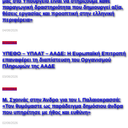
μας στο Υπουργείο είναι να στηρίζουμε κάθε
παραγωγική δραστηριότητα που δημιουργεί αξία,
θέσεις εργασίας και προοπτική στην ελληνική
περιφέρεια»
04/08/2026
ΑΓΡΟΤΙΚΆ
ΥΠΕΘΟ – ΥΠΑΑΤ – ΑΑΔΕ: H Ευρωπαϊκή Επιτροπή
επαναφέρει τη διαπίστευση του Οργανισμού
Πληρωμών της ΑΑΔΕ
03/08/2026
ΑΓΡΟΤΙΚΆ
Μ. Σχοινάς στην Άνδρο για τον Ι. Παλαιοκρασσά:
«Τον θυμόμαστε ως παράδειγμα δημόσιου άνδρα
που υπηρέτησε με ήθος και ευθύνη»
02/08/2026