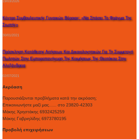
19/03/2026
Κέντρο Συμβουλευτικής Γυναικών Βέροιας: «Να Σπάσει Το Φράγμα Της
Σιωπής»
30/01/2021
Πρόσκληση Κατάθεσης Αιτήσεων Και Δικαιολογητικών Για Τη Συμμετοχή
Πωλητών Στην Εμποροπανήγυρη Της Κοιμήσεως Της Θεοτόκου Στην
Αλεξάνδρεια
02/07/2021
Ακρόαση
Παρουσιάζονται προβλήματα κατά την ακρόαση;
Επικοινωνήστε μαζί μας...... στο 23820-42303
Μάκης Χρηστάκης 6932425259
Μάκης Γαβριηλίδης 6973780195
Προβολή επιχειρήσεων