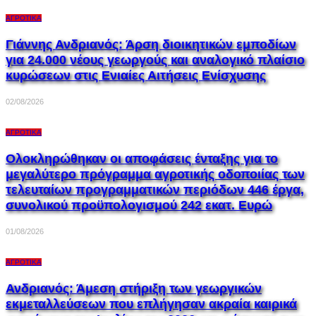
ΑΓΡΟΤΙΚΆ
Γιάννης Ανδριανός: Άρση διοικητικών εμποδίων
για 24.000 νέους γεωργούς και αναλογικό πλαίσιο
κυρώσεων στις Ενιαίες Αιτήσεις Ενίσχυσης
02/08/2026
ΑΓΡΟΤΙΚΆ
Ολοκληρώθηκαν οι αποφάσεις ένταξης για το
μεγαλύτερο πρόγραμμα αγροτικής οδοποιίας των
τελευταίων προγραμματικών περιόδων 446 έργα,
συνολικού προϋπολογισμού 242 εκατ. Ευρώ
01/08/2026
ΑΓΡΟΤΙΚΆ
Ανδριανός: Άμεση στήριξη των γεωργικών
εκμεταλλεύσεων που επλήγησαν ακραία καιρικά