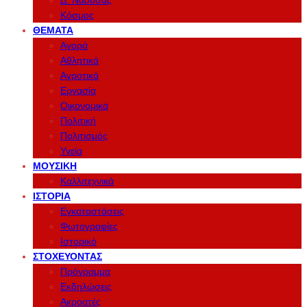
Δ. Νάουσας
Κόσμος
ΘΈΜΑΤΑ
Αγορά
Αθλητικά
Αγροτικά
Εργασία
Οικονομικά
Πολιτική
Πολιτισμός
Υγεία
ΜΟΥΣΙΚΉ
Καλλιτεχνικά
ΙΣΤΟΡΊΑ
Εγκαταστάσεις
Φωτογραφίες
Ιστορικό
ΣΤΟΧΕΎΟΝΤΑΣ
Πρόγραμμα
Εκδηλώσεις
Ακροατές