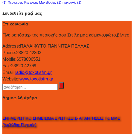
(1)
Περιφέρεια Κεντρικής Μακεδονίας
(1)
ημικρανία
(1)
Συνδεθείτε μαζί μας
Επικοινωνία
Γίνε ρεπόρτερ της περιοχής σου Στείλε μας κείμενο,φώτο,βίντεο
Address:
ΠΑΛΑΙΦΥΤΟ ΓΙΑΝΝΙΤΣΑ ΠΕΛΛΑΣ
Phone:
23820 42303
Mobile:
6978096551
Fax:
23820 42799
Email:
radio@toxotisfm.gr
Website:
www.toxotisfm.gr
Δημοφιλή άρθρα
ΕΝΗΜΕΡΩΤΙΚΟ ΣΗΜΕΙΩΜΑ ΕΡΩΤΗΣΕΙΣ- ΑΠΑΝΤΗΣΕΙΣ Για ΜΜΕ
(Αφθώδης Πυρετός)