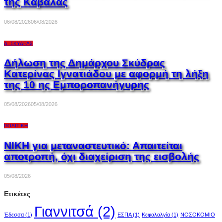
της Καβάλας
06/08/2026
06/08/2026
Δ. ΣΚΎΔΡΑΣ
Δήλωση της Δημάρχου Σκύδρας
Κατερίνας Ιγνατιάδου με αφορμή τη λήξη
της 10 ης Εμποροπανήγυρης
05/08/2026
05/08/2026
ΠΟΛΙΤΙΚΉ
ΝΙΚΗ για μεταναστευτικό: Απαιτείται
αποτροπή, όχι διαχείριση της εισβολής
05/08/2026
Ετικέτες
Γιαννιτσά
(2)
Έδεσσα
(1)
ΕΣΠΑ
(1)
Κεφαλαλγία
(1)
ΝΟΣΟΚΟΜΙΟ