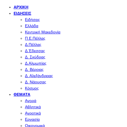
ΑΡΧΙΚΉ
ΕΙΔΉΣΕΙΣ
Ειδήσεις
Ελλάδα
Κεντρική Μακεδονία
Π.Ε.Πέλλας
Δ.Πέλλας
Δ.Έδεσσας
Δ. Σκύδρας
Δ.Αλμωπίας
Δ. Βέροιας
Δ. Αλεξάνδρειας
Δ. Νάουσας
Κόσμος
ΘΈΜΑΤΑ
Αγορά
Αθλητικά
Αγροτικά
Εργασία
Οικονομικά