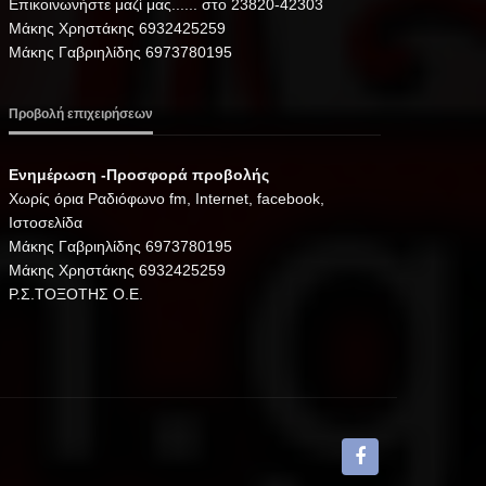
Επικοινωνήστε μαζί μας...... στο 23820-42303
Μάκης Χρηστάκης 6932425259
Μάκης Γαβριηλίδης 6973780195
Προβολή επιχειρήσεων
Ενημέρωση -Προσφορά προβολής
Xωρίς όρια Ραδιόφωνο fm, Internet, facebook,
Ιστοσελίδα
Μάκης Γαβριηλίδης 6973780195
Μάκης Χρηστάκης 6932425259
Ρ.Σ.ΤΟΞΟΤΗΣ Ο.Ε.