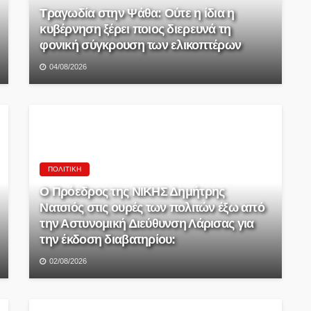
Τραγωδία στην Ψάθα: Ούτε η ίδια η
κυβέρνηση ξέρει ποιος διερευνά τη
φονική σύγκρουση των ελικοπτέρων
04/08/2026
ΠΟΛΙΤΙΚΉ
Ο Πρόεδρος της ΝΙΚΗΣ Δημήτρης
Νατσιός στις ουρές των πολιτών έξω από
την Αστυνομική Διεύθυνση Λάρισας για
την έκδοση διαβατηρίου:
02/08/2026