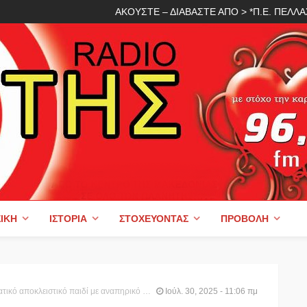
ΑΚΟΥΣΤΕ – ΔΙΑΒΑΣΤΕ ΑΠΟ > *Π.Ε. ΠΕΛ
ΙΚΉ
ΙΣΤΟΡΊΑ
ΣΤΟΧΕΎΟΝΤΑΣ
ΠΡΟΒΟΛΉ
ηρικό αμαξίδιο από την καμπίνα επιβατών σε ferry boat Θάσου-Κεραμωτής
Ιούλ. 30, 2025 - 11:06 πμ