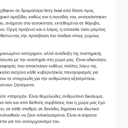
ίχθηκαν σε δρομολόγιο ferry boat από Θάσο προς
ρικό αμαξίδιο, καθώς και η συνοδός του, αναγκάστηκαν
υ, ανάμεσα στα αυτοκίνητα, εκτεθειμένοι σε θόρυβο,
υνο. Οργή προξενεί και ο λόγος: η απουσία τόσο ράμπας
αθιστώντας την πρόσβαση του παιδιού στους χώρους
μεμονωμένο «ατύχημα», αλλά ανάδειξη της συστημικής
όσωπα με την αναπηρία στη χώρα μας. Είναι αδιανόητο,
εταφοράς που αποκλείουν ευθέως πολίτες λόγω της
ροκαλεί αισχύνη κάθε κυβερνητικός πανηγυρισμός για
που τα στοιχειώδη για την ανθρώπινη αξιοπρέπεια,
μένουν ζητούμενα.
 ούτε «παροχή». Είναι θεμελιώδες ανθρώπινο δικαίωμα,
 όσο και από διεθνείς συμβάσεις που η χώρα μας έχει
ι, σε κάθε σταθμό, σε δεκάδες δημόσια και ιδιωτικά
ακολουθούν να ζουν αποκλεισμένοι. Είναι οι αόρατοι
ται για τον εκσυγχρονισμό του.