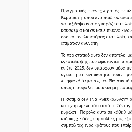
Πραγματικές εικόνες ντροπής εκτυλ
Κεραμωτή, όπου ένα παιδί σε αναπη
να ταξιδέψουν στο γκαράζ του πλοίο
καυσαέρια και σε κάθε πιθανό κίνδ
όσο και ανελκυστήρας στο πλοίο, κ
επιβατών αδύνατη!
Το περιστατικό αυτό δεν αποτελεί 
εγκατάλειψης που υφίστανται τα πρ
εν έτει 2025, δεν υπάρχουν μέσα μ
υγείας ή της κινητικότητάς τους. Π
«ψηφιακά άλματα», την ίδια στιγμή 
όπως η ασφαλής μετακίνηση, παρα
Η ισοτιμία δεν είναι «διευκόλυνση»
κατοχυρωμένο τόσο από το Σύνταγμα
κυρώσει. Παρόλα αυτά σε κάθε λιμάν
κτήρια, χιλιάδες συμπολίτες μας εξ
συμπολίτες ενός κράτους που επαίρε