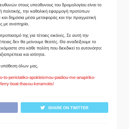
ευθυνών στους υπεύθυνους του δρομολογίου είναι το
ή πολιτικής, την καθολική εφαρμογή προτύπων
ά και δημόσια μέσα μεταφοράς και την πραγματική
ες με αναπηρία.
οπιασμό της για τέτοιες εικόνες. Σε αυτή την
ειας δεν θα μείνουμε θεατές. Θα αναδείξουμε το
εκόμαστε στο κάθε πολίτη που διεκδικεί το αυτονόητο:
ξιοπρέπεια και ισότητα.
ι υπόθεση όλων μας.
o-to-peristatiko-
apokleismou-paidiou-me-
anapiriko-
ferry-boat-
thasou-keramotis/
SHARE ON TWITTER