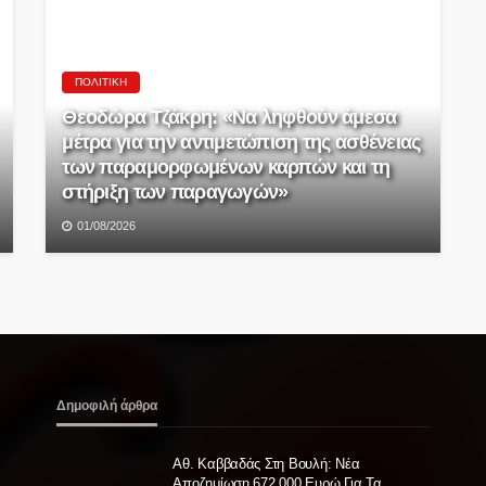
ΠΟΛΙΤΙΚΉ
Θεοδώρα Τζάκρη: «Να ληφθούν άμεσα
μέτρα για την αντιμετώπιση της ασθένειας
των παραμορφωμένων καρπών και τη
στήριξη των παραγωγών»
01/08/2026
Δημοφιλή άρθρα
Αθ. Καββαδάς Στη Βουλή: Νέα
Αποζημίωση 672.000 Ευρώ Για Τα