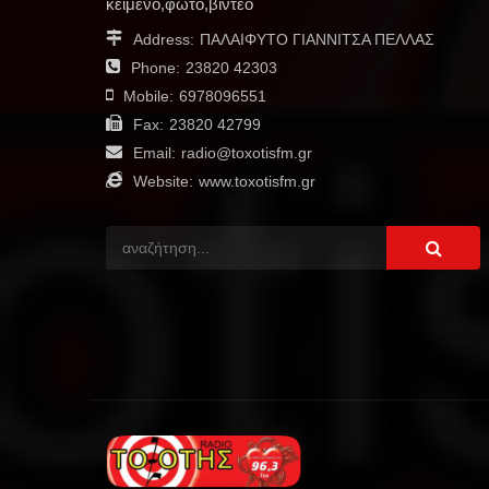
κείμενο,φώτο,βίντεο
Address:
ΠΑΛΑΙΦΥΤΟ ΓΙΑΝΝΙΤΣΑ ΠΕΛΛΑΣ
Phone:
23820 42303
Mobile:
6978096551
Fax:
23820 42799
Email:
radio@toxotisfm.gr
Website:
www.toxotisfm.gr