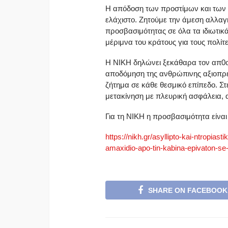
Η απόδοση των προστίμων και των 
ελάχιστο. Ζητούμε την άμεση αλλαγ
προσβασιμότητας σε όλα τα ιδιωτικ
μέριμνα του κράτους για τους πολίτ
Η ΝΙΚΗ δηλώνει ξεκάθαρα τον απ0οτρ
αποδόμηση της ανθρώπινης αξιοπρέπ
ζήτημα σε κάθε θεσμικό επίπεδο. Στ
μετακίνηση με πλευρική ασφάλεια, α
Για τη ΝΙΚΗ η προσβασιμότητα είνα
https://nikh.gr/asyllipto-kai-
ntropiastik
amaxidio-apo-tin-
kabina-epivaton-se-
SHARE ON FACEBOOK