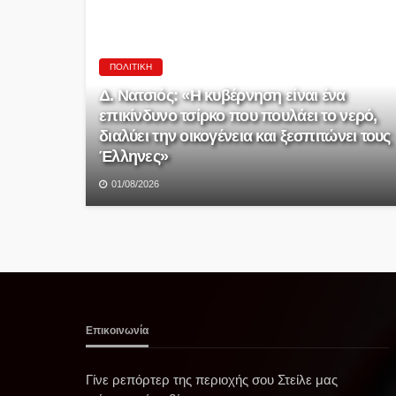
ΠΟΛΙΤΙΚΉ
Δ. Νατσιός: «Η κυβέρνηση είναι ένα
επικίνδυνο τσίρκο που πουλάει το νερό,
διαλύει την οικογένεια και ξεσπιτώνει τους
Έλληνες»
01/08/2026
Επικοινωνία
Γίνε ρεπόρτερ της περιοχής σου Στείλε μας