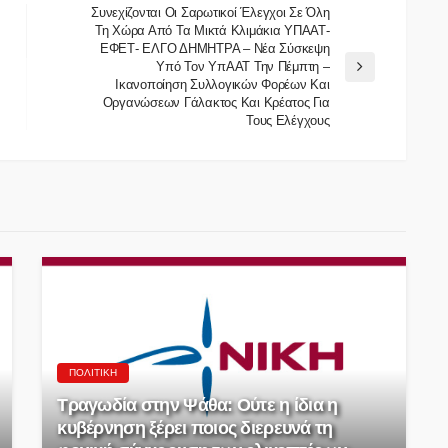
Συνεχίζονται Οι Σαρωτικοί Έλεγχοι Σε Όλη
Τη Χώρα Από Τα Μικτά Κλιμάκια ΥΠΑΑΤ-
ΕΦΕΤ- ΕΛΓΟ ΔΗΜΗΤΡΑ – Νέα Σύσκεψη
Υπό Τον ΥπΑΑΤ Την Πέμπτη –
Ικανοποίηση Συλλογικών Φορέων Και
Οργανώσεων Γάλακτος Και Κρέατος Για
Τους Ελέγχους
ΠΟΛΙΤΙΚΉ
Τραγωδία στην Ψάθα: Ούτε η ίδια η
κυβέρνηση ξέρει ποιος διερευνά τη