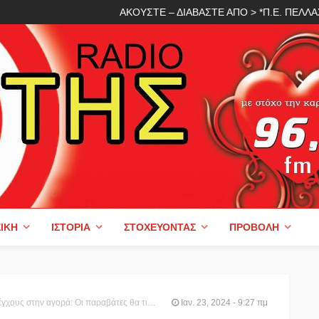
ΑΚΟΥΣΤΕ – ΔΙΑΒΑΣΤΕ ΑΠΟ > *Π.Ε. ΠΕΛ
ΙΚΉ
ΙΣΤΟΡΊΑ
ΣΤΟΧΕΎΟΝΤΑΣ
ΠΡΟΒΟΛΉ
οιοι κι αν είναι- Δεν παίζουμε με την τιμή του γάλακτος και την ποιότητα της φέτας
Ιαν. 23, 2024 - 9:27 πμ