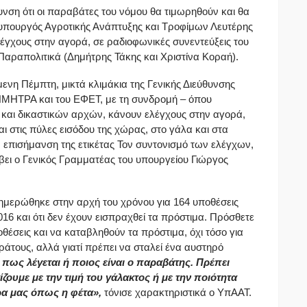
ση ότι οι παραβάτες του νόμου θα τιμωρηθούν και θα
 υπουργός Αγροτικής Ανάπτυξης και Τροφίμων Λευτέρης
γχους στην αγορά, σε ραδιοφωνικές συνεντεύξεις του
 Παραπολιτικά (Δημήτρης Τάκης και Χριστίνα Κοραή).
ενη Πέμπτη, μικτά κλιμάκια της Γενικής Διεύθυνσης
ΜΗΤΡΑ και του ΕΦΕΤ, με τη συνδρομή – όπου
ν και δικαστικών αρχών, κάνουν ελέγχους στην αγορά,
ι στις πύλες εισόδου της χώρας, στο γάλα και στα
ν επισήμανση της ετικέτας Τον συντονισμό των ελέγχων,
ει ο Γενικός Γραμματέας του υπουργείου Γιώργος
ημερώθηκε στην αρχή του χρόνου για 164 υποθέσεις
016 και ότι δεν έχουν εισπραχθεί τα πρόστιμα. Πρόσθετε
οθέσεις και να καταβληθούν τα πρόστιμα, όχι τόσο για
άτους, αλλά γιατί πρέπει να σταλεί ένα αυστηρό
ι πως λέγεται ή ποιος είναι ο παραβάτης. Πρέπει
ζουμε με την τιμή του γάλακτος ή με την ποιότητα
ρα μας όπως η φέτα»,
τόνισε χαρακτηριστικά ο ΥπΑΑΤ.