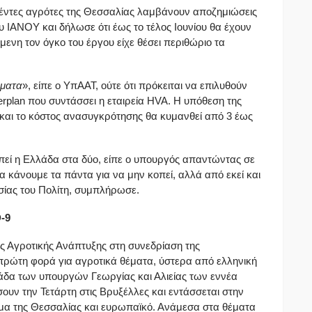
γέντες αγρότες της Θεσσαλίας λαμβάνουν αποζημιώσεις
 ΙΑΝΟΥ και δήλωσε ότι έως το τέλος Ιουνίου θα έχουν
ενη τον όγκο του έργου είχε θέσει περιθώριο τα
ήματα
», είπε ο ΥπΑΑΤ, ούτε ότι πρόκειται να επιλυθούν
rplan που συντάσσει η εταιρεία HVA. Η υπόθεση της
και το κόστος ανασυγκρότησης θα κυμανθεί από 3 έως
πεί η Ελλάδα στα δύο, είπε ο υπουργός απαντώντας σε
α κάνουμε τα πάντα για να μην κοπεί, αλλά από εκεί και
ασίας του Πολίτη, συμπλήρωσε.
D
-9
ς Αγροτικής Ανάπτυξης στη συνεδρίαση της
πρώτη φορά για αγροτικά θέματα, ύστερα από ελληνική
άδα των υπουργών Γεωργίας και Αλιείας των εννέα
υν την Τετάρτη στις Βρυξέλλες και εντάσσεται στην
μα της Θεσσαλίας και ευρωπαϊκό. Ανάμεσα στα θέματα