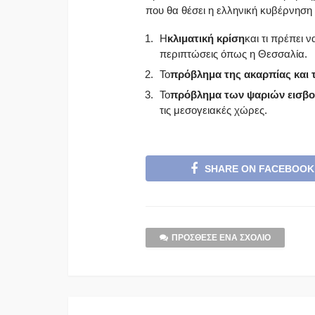
που θα θέσει η ελληνική κυβέρνηση ε
Η
κλιματική κρίση
και τι πρέπει 
περιπτώσεις όπως η Θεσσαλία.
Το
πρόβλημα της ακαρπίας και
Το
πρόβλημα των ψαριών εισβ
τις μεσογειακές χώρες.
SHARE ON FACEBOOK
ΠΡΌΣΘΕΣΕ ΈΝΑ ΣΧΌΛΙΟ