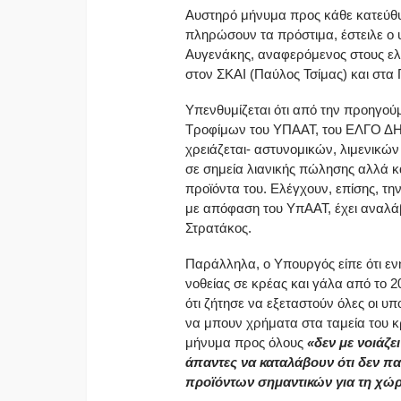
Αυστηρό μήνυμα προς κάθε κατεύθυν
πληρώσουν τα πρόστιμα, έστειλε ο
Αυγενάκης, αναφερόμενος στους ελέ
στον ΣΚΑΙ (Παύλος Τσίμας) και στα
Υπενθυμίζεται ότι από την προηγούμ
Τροφίμων του ΥΠΑΑΤ, του ΕΛΓΟ ΔΗ
χρειάζεται- αστυνομικών, λιμενικώ
σε σημεία λιανικής πώλησης αλλά κα
προϊόντα του. Ελέγχουν, επίσης, τη
με απόφαση του ΥπΑΑΤ, έχει αναλάβ
Στρατάκος.
Παράλληλα, ο Υπουργός είπε ότι εν
νοθείας σε κρέας και γάλα από το 2
ότι ζήτησε να εξεταστούν όλες οι υπ
να μπουν χρήματα στα ταμεία του κρ
μήνυμα προς όλους
«δεν με νοιάζε
άπαντες να καταλάβουν ότι δεν παί
προϊόντων σημαντικών για τη χώ