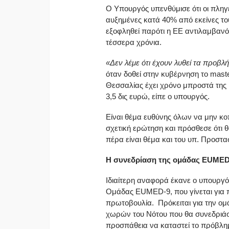
Ο Υπουργός υπενθύμισε ότι οι πλη
αυξημένες κατά 40% από εκείνες του
εξοφληθεί παρότι η ΕΕ αντιλαμβανόμ
τέσσερα χρόνια.
«Δεν λέμε ότι έχουν λυθεί τα προβλ
όταν δοθεί στην κυβέρνηση το maste
Θεσσαλίας έχει χρόνο μπροστά της 
3,5 δις ευρώ, είπε ο υπουργός.
Είναι θέμα ευθύνης όλων να μην κο
σχετική ερώτηση και πρόσθεσε ότι θ
πέρα είναι θέμα και του υπ. Προστ
Η συνεδρίαση της ομάδας
EUME
Ιδιαίτερη αναφορά έκανε ο υπουργό
Ομάδας EUMED-9, που γίνεται για 
πρωτοβουλία. Πρόκειται για την ομ
χωρών του Νότου που θα συνεδριάσο
προσπάθεια να καταστεί το πρόβλη