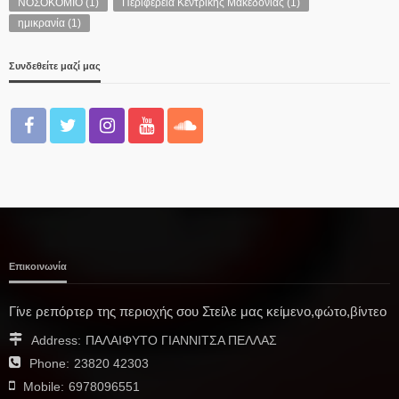
ΝΟΣΟΚΟΜΙΟ
(1)
Περιφέρεια Κεντρικής Μακεδονίας
(1)
ημικρανία
(1)
Συνδεθείτε μαζί μας
Επικοινωνία
Γίνε ρεπόρτερ της περιοχής σου Στείλε μας κείμενο,φώτο,βίντεο
Address:
ΠΑΛΑΙΦΥΤΟ ΓΙΑΝΝΙΤΣΑ ΠΕΛΛΑΣ
Phone:
23820 42303
Mobile:
6978096551