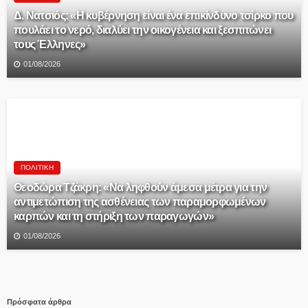
Δ. Νατσιός: «Η κυβέρνηση είναι ένα επικίνδυνο τσίρκο που
πουλάει το νερό, διαλύει την οικογένεια και ξεσπιτώνει
τους Έλληνες»
01/08/2026
ΠΟΛΙΤΙΚΉ
Θεοδώρα Τζάκρη: «Να ληφθούν άμεσα μέτρα για την
αντιμετώπιση της ασθένειας των παραμορφωμένων
καρπών και τη στήριξη των παραγωγών»
01/08/2026
Πρόσφατα άρθρα