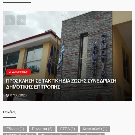
Δ.ΑΛΜΩΠΊΑΣ
ΠΡΟΣΚΛΗΣΗ ΣΕ ΤΑΚΤΙΚΗ ΔΙΑ ΖΩΣΗΣ ΣΥΝΕΔΡΙΑΣΗ
ΔΗΜΟΤΙΚΗΣ ΕΠΙΤΡΟΠΗΣ
07/08/2026
Ετικέτες
Έδεσσα
(1)
Γιαννιτσά
(2)
ΕΣΠΑ
(1)
Κεφαλαλγία
(1)