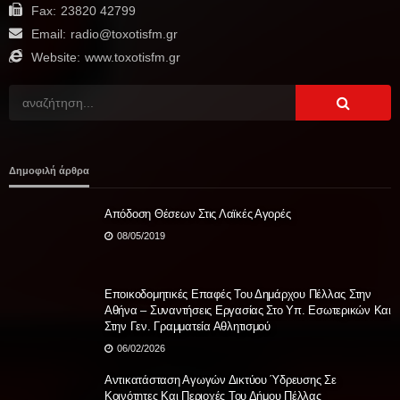
Fax:
23820 42799
Email:
radio@toxotisfm.gr
Website:
www.toxotisfm.gr
Δημοφιλή άρθρα
Aπόδοση Θέσεων Στις Λαϊκές Αγορές
08/05/2019
Εποικοδομητικές Επαφές Του Δημάρχου Πέλλας Στην
Αθήνα – Συναντήσεις Εργασίας Στο Υπ. Εσωτερικών Και
Στην Γεν. Γραμματεία Αθλητισμού
06/02/2026
Αντικατάσταση Αγωγών Δικτύου Ύδρευσης Σε
Κοινότητες Και Περιοχές Του Δήμου Πέλλας