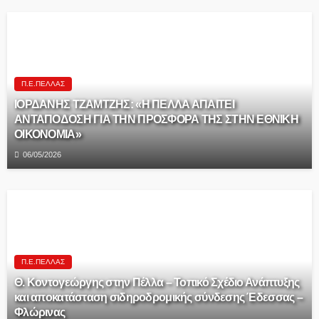
Π.Ε.ΠΈΛΛΑΣ
ΙΟΡΔΑΝΗΣ ΤΖΑΜΤΖΗΣ: «Η ΠΕΛΛΑ ΑΠΑΙΤΕΙ
ΑΝΤΑΠΟΔΟΣΗ ΓΙΑ ΤΗΝ ΠΡΟΣΦΟΡΑ ΤΗΣ ΣΤΗΝ ΕΘΝΙΚΗ
ΟΙΚΟΝΟΜΙΑ»
06/05/2026
Π.Ε.ΠΈΛΛΑΣ
Θ. Κοντογεώργης στην Πέλλα – Τοπικό Σχέδιο Ανάπτυξης
και αποκατάσταση σιδηροδρομικής σύνδεσης Έδεσσας –
Φλώρινας