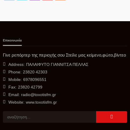
Επικοινωνία
ΑΓΡΟΤΙΚΆ
Κοινοβουλευτική ερώτηση του Διονύση Σταμενίτη για τα
Γίνε ρεπόρτερ της περιοχής σου Στείλε μας κείμενο,φώτο,βίντεο
σοβαρά προβλήματα στις καλλιέργειες πυρηνόκαρπων
Address:
ΠΑΛΑΙΦΥΤΟ ΓΙΑΝΝΙΤΣΑ ΠΕΛΛΑΣ
06/08/2026
Phone:
23820 42303
Mobile:
6978096551
Fax:
23820 42799
Email:
radio@toxotisfm.gr
Website:
www.toxotisfm.gr