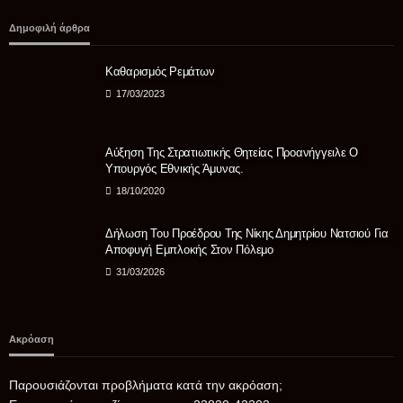
ΑΣΤΥΝΟΜΊΑ
Δημοφιλή άρθρα
Θρίλερ με τον θάνατο 68χρονου στις Σέρρες- Συνεχίζονται οι
έρευνες της Αστυνομίας – Κανείς ύποπτος έως τώρα
Καθαρισμός Ρεμάτων
06/08/2026
17/03/2023
Αύξηση Της Στρατιωτικής Θητείας Προανήγγειλε Ο
Υπουργός Εθνικής Άμυνας.
18/10/2020
Δήλωση Του Προέδρου Της Νίκης Δημητρίου Νατσιού Για
Αποφυγή Εμπλοκής Στον Πόλεμο
31/03/2026
Ακρόαση
Παρουσιάζονται προβλήματα κατά την ακρόαση;