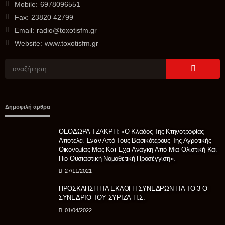
Mobile:
6978096551
Fax:
23820 42799
Email:
radio@toxotisfm.gr
Website:
www.toxotisfm.gr
ΑΓΡΟΤΙΚΆ
Θανάσης Καββαδάς: Θωρακίζεται όλη η χώρα απέναντι
Δημοφιλή άρθρα
στις επιζωοτίες 12,5 εκατ. ευρώ επί πλέον στις 13
Περιφέρειες για μέτρα βιοασφάλειας
ΘΕΟΔΩΡΑ ΤΖΑΚΡΗ: «Ο Κλάδος Της Κτηνοτροφίας
08/08/2026
Αποτελεί Έναν Από Τους Βασικότερους Της Αγροτικής
Οικονομίας Μας Και Έχει Ανάγκη Από Μια Ολιστική Και
Πιο Ουσιαστική Νομοθετική Προσέγγιση».
27/11/2021
ΠΡΟΣΚΛΗΣΗ ΓΙΑ ΕΚΛΟΓΗ ΣΥΝΕΔΡΩΝ ΓΙΑ ΤΟ 3 Ο
ΣΥΝΕΔΡΙΟ ΤΟΥ ΣΥΡΙΖΑ-Π.Σ.
01/04/2022