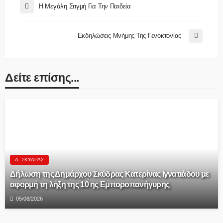
Η Μεγάλη Στιγμή Για Την Παιδεία
Εκδηλώσεις Μνήμης Της Γενοκτονίας
Δείτε επίσης...
Δ. ΣΚΎΔΡΑΣ
Δήλωση της Δημάρχου Σκύδρας Κατερίνας Ιγνατιάδου με
αφορμή τη λήξη της 10 ης Εμποροπανήγυρης
05/08/2026