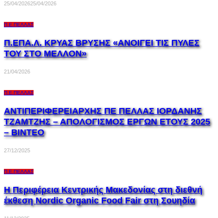
25/04/2026
25/04/2026
Π.Ε.ΠΈΛΛΑΣ
Π.ΕΠΑ.Λ. ΚΡΥΑΣ ΒΡΥΣΗΣ «ΑΝΟΙΓΕΙ ΤΙΣ ΠΥΛΕΣ
ΤΟΥ ΣΤΟ ΜΕΛΛΟΝ»
21/04/2026
Π.Ε.ΠΈΛΛΑΣ
ΑΝΤΙΠΕΡΙΦΕΡΕΙΑΡΧΗΣ ΠΕ ΠΕΛΛΑΣ ΙΟΡΔΑΝΗΣ
ΤΖΑΜΤΖΗΣ – ΑΠΟΛΟΓΙΣΜΟΣ ΕΡΓΩΝ ΕΤΟΥΣ 2025
– ΒΙΝΤΕΟ
27/12/2025
Π.Ε.ΠΈΛΛΑΣ
Η Περιφέρεια Κεντρικής Μακεδονίας στη διεθνή
έκθεση Nordic Organic Food Fair στη Σουηδία