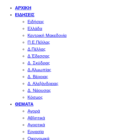
ΑΡΧΙΚΉ
ΕΙΔΉΣΕΙΣ
Ειδήσεις
Ελλάδα
Κεντρική Μακεδονία
Π.Ε.Πέλλας
Δ.Πέλλας
Δ.Έδεσσας
Δ. Σκύδρας
Δ.Αλμωπίας
Δ. Βέροιας
Δ. Αλεξάνδρειας
Δ. Νάουσας
Κόσμος
ΘΈΜΑΤΑ
Αγορά
Αθλητικά
Αγροτικά
Εργασία
Οικονομικά