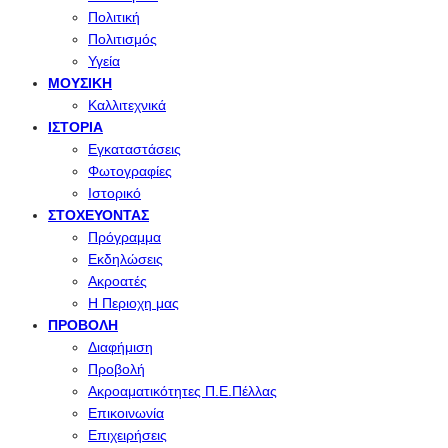
Πολιτική
Πολιτισμός
Υγεία
ΜΟΥΣΙΚΉ
Καλλιτεχνικά
ΙΣΤΟΡΊΑ
Εγκαταστάσεις
Φωτογραφίες
Ιστορικό
ΣΤΟΧΕΎΟΝΤΑΣ
Πρόγραμμα
Εκδηλώσεις
Ακροατές
Η Περιοχη μας
ΠΡΟΒΟΛΉ
Διαφήμιση
Προβολή
Ακροαματικότητες Π.Ε.Πέλλας
Επικοινωνία
Επιχειρήσεις