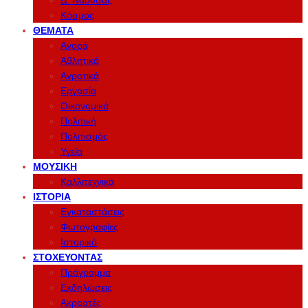
Δ. Νάουσας
Κόσμος
ΘΈΜΑΤΑ
Αγορά
Αθλητικά
Αγροτικά
Εργασία
Οικονομικά
Πολιτική
Πολιτισμός
Υγεία
ΜΟΥΣΙΚΉ
Καλλιτεχνικά
ΙΣΤΟΡΊΑ
Εγκαταστάσεις
Φωτογραφίες
Ιστορικό
ΣΤΟΧΕΎΟΝΤΑΣ
Πρόγραμμα
Εκδηλώσεις
Ακροατές