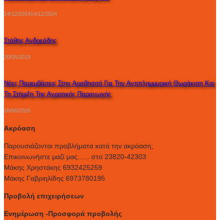
14/12/2024
14/12/2024
Στάθης Ανδρεάδης
20/05/2019
Νέες Παρεμβάσεις Στην Αραβησσό Για Την Αντιπλημμυρική Θωράκιση Και
Τη Στήριξη Της Αγροτικής Παραγωγής
26/06/2026
Ακρόαση
Παρουσιάζονται προβλήματα κατά την ακρόαση;
Επικοινωνήστε μαζί μας...... στο 23820-42303
Μάκης Χρηστάκης 6932425259
Μάκης Γαβριηλίδης 6973780195
Προβολή επιχειρήσεων
Ενημέρωση -Προσφορά προβολής