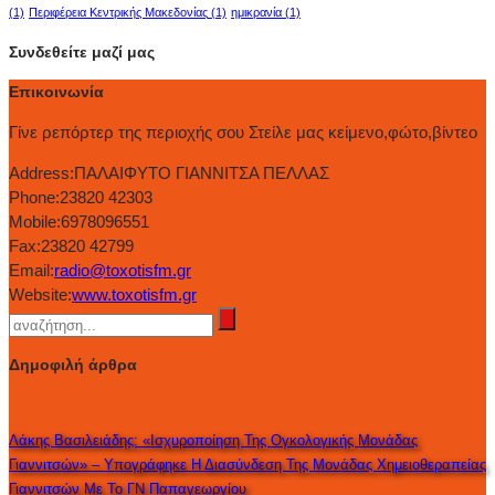
(1)
Περιφέρεια Κεντρικής Μακεδονίας
(1)
ημικρανία
(1)
Συνδεθείτε μαζί μας
Επικοινωνία
Γίνε ρεπόρτερ της περιοχής σου Στείλε μας κείμενο,φώτο,βίντεο
Address:
ΠΑΛΑΙΦΥΤΟ ΓΙΑΝΝΙΤΣΑ ΠΕΛΛΑΣ
Phone:
23820 42303
Mobile:
6978096551
Fax:
23820 42799
Email:
radio@toxotisfm.gr
Website:
www.toxotisfm.gr
Δημοφιλή άρθρα
Λάκης Βασιλειάδης: «Ισχυροποίηση Της Ογκολογικής Μονάδας
Γιαννιτσών» – Υπογράφηκε Η Διασύνδεση Της Μονάδας Χημειοθεραπείας
Γιαννιτσών Με Το ΓΝ Παπαγεωργίου