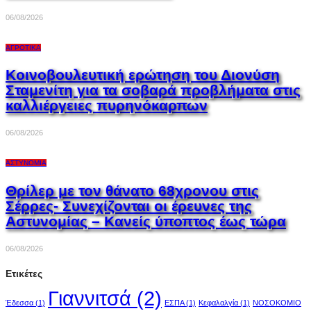
06/08/2026
ΑΓΡΟΤΙΚΆ
Κοινοβουλευτική ερώτηση του Διονύση
Σταμενίτη για τα σοβαρά προβλήματα στις
καλλιέργειες πυρηνόκαρπων
06/08/2026
ΑΣΤΥΝΟΜΊΑ
Θρίλερ με τον θάνατο 68χρονου στις
Σέρρες- Συνεχίζονται οι έρευνες της
Αστυνομίας – Κανείς ύποπτος έως τώρα
06/08/2026
Ετικέτες
Γιαννιτσά
(2)
Έδεσσα
(1)
ΕΣΠΑ
(1)
Κεφαλαλγία
(1)
ΝΟΣΟΚΟΜΙΟ