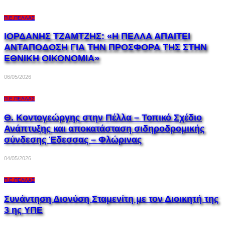
Π.Ε.ΠΈΛΛΑΣ
ΙΟΡΔΑΝΗΣ ΤΖΑΜΤΖΗΣ: «Η ΠΕΛΛΑ ΑΠΑΙΤΕΙ
ΑΝΤΑΠΟΔΟΣΗ ΓΙΑ ΤΗΝ ΠΡΟΣΦΟΡΑ ΤΗΣ ΣΤΗΝ
ΕΘΝΙΚΗ ΟΙΚΟΝΟΜΙΑ»
06/05/2026
Π.Ε.ΠΈΛΛΑΣ
Θ. Κοντογεώργης στην Πέλλα – Τοπικό Σχέδιο
Ανάπτυξης και αποκατάσταση σιδηροδρομικής
σύνδεσης Έδεσσας – Φλώρινας
04/05/2026
Π.Ε.ΠΈΛΛΑΣ
Συνάντηση Διονύση Σταμενίτη με τον Διοικητή της
3 ης ΥΠΕ