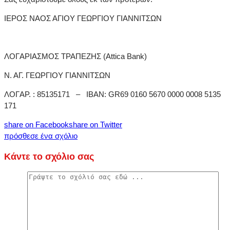
ΙΕΡΟΣ ΝΑΟΣ ΑΓΙΟΥ ΓΕΩΡΓΙΟΥ ΓΙΑΝΝΙΤΣΩΝ
ΛOΓAPIAΣMOΣ TPAΠEZHΣ (Attica Bank)
N. AΓ. ΓEΩPΓIOY ΓIANNITΣΩN
ΛOΓAP. : 85135171 – IBAN: GR69 0160 5670 0000 0008 5135
171
share on Facebook
share on Twitter
πρόσθεσε ένα σχόλιο
Κάντε το σχόλιο σας