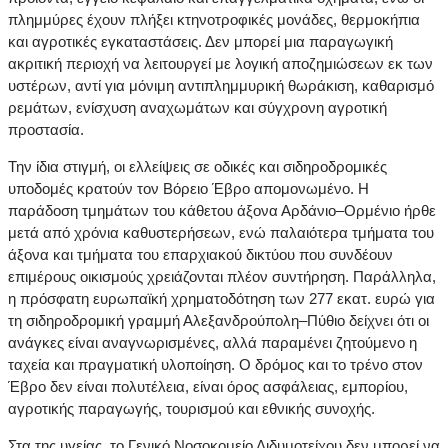
πλημμύρες έχουν πλήξει κτηνοτροφικές μονάδες, θερμοκήπια
και αγροτικές εγκαταστάσεις. Δεν μπορεί μια παραγωγική
ακριτική περιοχή να λειτουργεί με λογική αποζημιώσεων εκ των
υστέρων, αντί για μόνιμη αντιπλημμυρική θωράκιση, καθαρισμό
ρεμάτων, ενίσχυση αναχωμάτων και σύγχρονη αγροτική
προστασία.
Την ίδια στιγμή, οι ελλείψεις σε οδικές και σιδηροδρομικές
υποδομές κρατούν τον Βόρειο Έβρο απομονωμένο. Η
παράδοση τμημάτων του κάθετου άξονα Αρδάνιο–Ορμένιο ήρθε
μετά από χρόνια καθυστερήσεων, ενώ παλαιότερα τμήματα του
άξονα και τμήματα του επαρχιακού δικτύου που συνδέουν
επιμέρους οικισμούς χρειάζονται πλέον συντήρηση. Παράλληλα,
η πρόσφατη ευρωπαϊκή χρηματοδότηση των 277 εκατ. ευρώ για
τη σιδηροδρομική γραμμή Αλεξανδρούπολη–Πύθιο δείχνει ότι οι
ανάγκες είναι αναγνωρισμένες, αλλά παραμένει ζητούμενο η
ταχεία και πραγματική υλοποίηση. Ο δρόμος και το τρένο στον
Έβρο δεν είναι πολυτέλεια, είναι όρος ασφάλειας, εμπορίου,
αγροτικής παραγωγής, τουρισμού και εθνικής συνοχής.
Στα της υγείας, το Γενικό Νοσοκομείο Διδυμοτείχου δεν μπορεί να