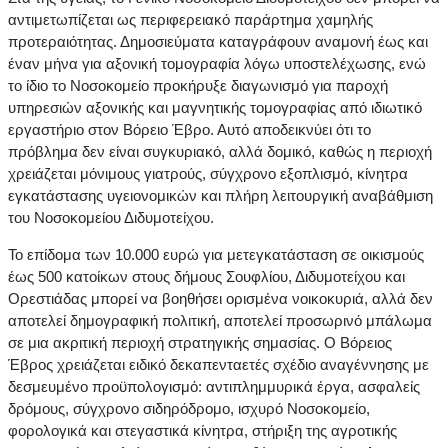
αντιμετωπίζεται ως περιφερειακό παράρτημα χαμηλής
προτεραιότητας. Δημοσιεύματα καταγράφουν αναμονή έως και
έναν μήνα για αξονική τομογραφία λόγω υποστελέχωσης, ενώ
το ίδιο το Νοσοκομείο προκήρυξε διαγωνισμό για παροχή
υπηρεσιών αξονικής και μαγνητικής τομογραφίας από ιδιωτικό
εργαστήριο στον Βόρειο Έβρο. Αυτό αποδεικνύει ότι το
πρόβλημα δεν είναι συγκυριακό, αλλά δομικό, καθώς η περιοχή
χρειάζεται μόνιμους γιατρούς, σύγχρονο εξοπλισμό, κίνητρα
εγκατάστασης υγειονομικών και πλήρη λειτουργική αναβάθμιση
του Νοσοκομείου Διδυμοτείχου.
Το επίδομα των 10.000 ευρώ για μετεγκατάσταση σε οικισμούς
έως 500 κατοίκων στους δήμους Σουφλίου, Διδυμοτείχου και
Ορεστιάδας μπορεί να βοηθήσει ορισμένα νοικοκυριά, αλλά δεν
αποτελεί δημογραφική πολιτική, αποτελεί προσωρινό μπάλωμα
σε μια ακριτική περιοχή στρατηγικής σημασίας. Ο Βόρειος
Έβρος χρειάζεται ειδικό δεκαπενταετές σχέδιο αναγέννησης με
δεσμευμένο προϋπολογισμό: αντιπλημμυρικά έργα, ασφαλείς
δρόμους, σύγχρονο σιδηρόδρομο, ισχυρό Νοσοκομείο,
φορολογικά και στεγαστικά κίνητρα, στήριξη της αγροτικής