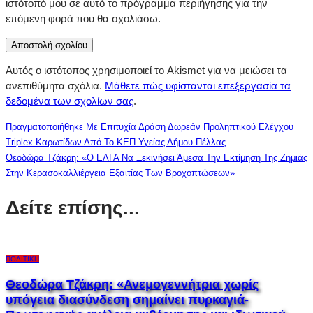
ιστότοπό μου σε αυτό το πρόγραμμα περιήγησης για την
επόμενη φορά που θα σχολιάσω.
Αυτός ο ιστότοπος χρησιμοποιεί το Akismet για να μειώσει τα
ανεπιθύμητα σχόλια.
Μάθετε πώς υφίστανται επεξεργασία τα
δεδομένα των σχολίων σας
.
Πραγματοποιήθηκε Με Επιτυχία Δράση Δωρεάν Προληπτικού Ελέγχου
Triplex Καρωτίδων Από Το ΚΕΠ Υγείας Δήμου Πέλλας
Θεοδώρα Τζάκρη: «Ο ΕΛΓΑ Να Ξεκινήσει Άμεσα Την Εκτίμηση Της Ζημιάς
Στην Κερασοκαλλιέργεια Εξαιτίας Των Βροχοπτώσεων»
Δείτε επίσης...
ΠΟΛΙΤΙΚΉ
Θεοδώρα Τζάκρη: «Ανεμογεννήτρια χωρίς
υπόγεια διασύνδεση σημαίνει πυρκαγιά-