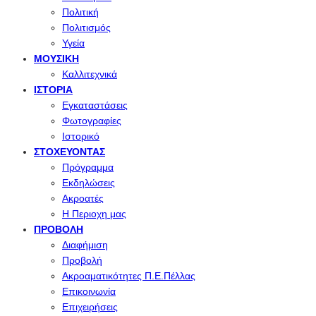
Πολιτική
Πολιτισμός
Υγεία
ΜΟΥΣΙΚΉ
Καλλιτεχνικά
ΙΣΤΟΡΊΑ
Εγκαταστάσεις
Φωτογραφίες
Ιστορικό
ΣΤΟΧΕΎΟΝΤΑΣ
Πρόγραμμα
Εκδηλώσεις
Ακροατές
Η Περιοχη μας
ΠΡΟΒΟΛΉ
Διαφήμιση
Προβολή
Ακροαματικότητες Π.Ε.Πέλλας
Επικοινωνία
Επιχειρήσεις