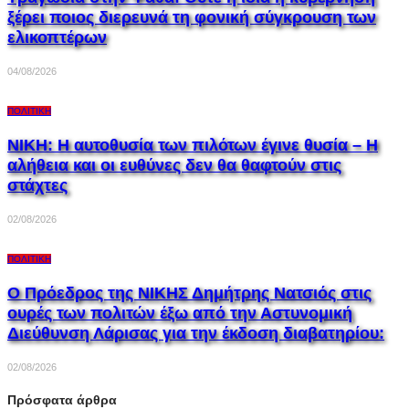
ξέρει ποιος διερευνά τη φονική σύγκρουση των
ελικοπτέρων
04/08/2026
ΠΟΛΙΤΙΚΉ
ΝΙΚΗ: Η αυτοθυσία των πιλότων έγινε θυσία – Η
αλήθεια και οι ευθύνες δεν θα θαφτούν στις
στάχτες
02/08/2026
ΠΟΛΙΤΙΚΉ
Ο Πρόεδρος της ΝΙΚΗΣ Δημήτρης Νατσιός στις
ουρές των πολιτών έξω από την Αστυνομική
Διεύθυνση Λάρισας για την έκδοση διαβατηρίου:
02/08/2026
Πρόσφατα άρθρα