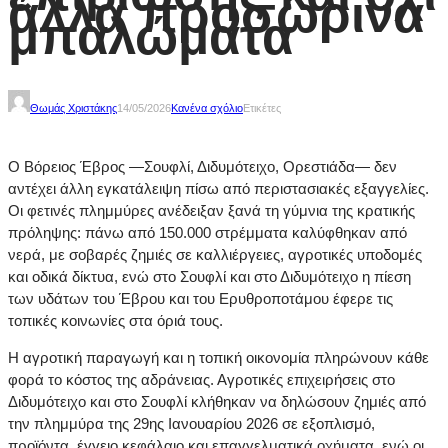
άλλα προσωρινά
μπαλώματα
Θωμάς Χριστάκης
14/05/2026
Κανένα σχόλιο
Ετικέτες
Ο Βόρειος Έβρος —Σουφλί, Διδυμότειχο, Ορεστιάδα— δεν
αντέχει άλλη εγκατάλειψη πίσω από περιστασιακές εξαγγελίες.
Οι φετινές πλημμύρες ανέδειξαν ξανά τη γύμνια της κρατικής
πρόληψης: πάνω από 150.000 στρέμματα καλύφθηκαν από
νερά, με σοβαρές ζημιές σε καλλιέργειες, αγροτικές υποδομές
και οδικά δίκτυα, ενώ στο Σουφλί και στο Διδυμότειχο η πίεση
των υδάτων του Έβρου και του Ερυθροποτάμου έφερε τις
τοπικές κοινωνίες στα όριά τους.
Η αγροτική παραγωγή και η τοπική οικονομία πληρώνουν κάθε
φορά το κόστος της αδράνειας. Αγροτικές επιχειρήσεις στο
Διδυμότειχο και στο Σουφλί κλήθηκαν να δηλώσουν ζημιές από
την πλημμύρα της 29ης Ιανουαρίου 2026 σε εξοπλισμό,
προϊόντα, έγγειο κεφάλαιο και επαγγελματικά οχήματα, ενώ οι