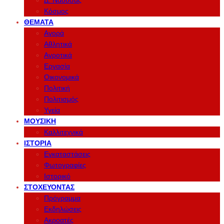
Δ. Νάουσας
Κόσμος
ΘΈΜΑΤΑ
Αγορά
Αθλητικά
Αγροτικά
Εργασία
Οικονομικά
Πολιτική
Πολιτισμός
Υγεία
ΜΟΥΣΙΚΉ
Καλλιτεχνικά
ΙΣΤΟΡΊΑ
Εγκαταστάσεις
Φωτογραφίες
Ιστορικό
ΣΤΟΧΕΎΟΝΤΑΣ
Πρόγραμμα
Εκδηλώσεις
Ακροατές