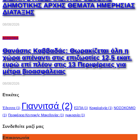
ΔΗΜΟΤΙΚΗΣ ΑΡΧΗΣ ΘΕΜΑΤΑ ΗΜΕΡΗΣΙΑΣ
ΔΙΑΤΑΞΗΣ
08/08/2026
ΑΓΡΟΤΙΚΆ
Θανάσης Καββαδάς: Θωρακίζεται όλη η
χώρα απέναντι στις επιζωοτίες 12,5 εκατ.
ευρώ επί πλέον στις 13 Περιφέρειες για
μέτρα βιοασφάλειας
08/08/2026
Ετικέτες
Γιαννιτσά
(2)
Έδεσσα
(1)
ΕΣΠΑ
(1)
Κεφαλαλγία
(1)
ΝΟΣΟΚΟΜΙΟ
(1)
Περιφέρεια Κεντρικής Μακεδονίας
(1)
ημικρανία
(1)
Συνδεθείτε μαζί μας
Επικοινωνία