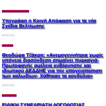
ΚΕΝΤΡΙΚΉ ΜΑΚΕΔΟΝΊΑ
Υπεγράφη η Κοινή Απόφαση για τα νέα
Σχέδια Βελτίωσης
08/08/2026
ΠΟΛΙΤΙΚΉ
Θεοδώρα Τζάκρη: «Ανεμογεννήτρια χωρίς
υπόγεια διασύνδεση σημαίνει πυρκαγιά-
Πρωτοφανής αμέλεια κυβέρνησης και
ιδιωτικού ΔΕΔΔΗΕ για την υπογειοποίηση
των καλωδίων- Χάθηκαν τα κονδύλια»
08/08/2026
Δ.ΑΛΜΩΠΊΑΣ
ΕΙΔΙΚΗ ΣΥΝΕΔΡΙΑΣΗ ΛΟΓΟΔΟΣΙΑΣ