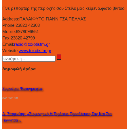
Γίνε ρεπόρτερ της περιοχής σου Στείλε μας κείμενο,φώτο,βίντεο
Address:
ΠΑΛΑΙΦΥΤΟ ΓΙΑΝΝΙΤΣΑ ΠΕΛΛΑΣ
Phone:
23820 42303
Mobile:
6978096551
Fax:
23820 42799
Email:
radio@toxotisfm.gr
Website:
www.toxotisfm.gr
Δημοφιλή άρθρα
Σεμινάρια Φωτογραφίας
04/02/2020
Δ. Σταμενίτης: «Συγκινητική Η Τεράστια Προσέλευση Σας Και Στα
Γιαννιτσά».