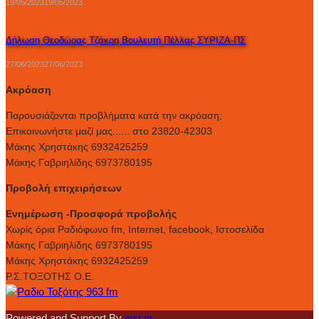
19/05/2023
19/05/2023
Δήλωση Θεοδώρας Τζάκρη Βουλευτή Πέλλας ΣΥΡΙΖΑ-ΠΣ
27/06/2023
27/06/2023
Ακρόαση
Παρουσιάζονται προβλήματα κατά την ακρόαση;
Επικοινωνήστε μαζί μας...... στο 23820-42303
Μάκης Χρηστάκης 6932425259
Μάκης Γαβριηλίδης 6973780195
Προβολή επιχειρήσεων
Ενημέρωση -Προσφορά προβολής
Xωρίς όρια Ραδιόφωνο fm, Internet, facebook, Ιστοσελίδα
Μάκης Γαβριηλίδης 6973780195
Μάκης Χρηστάκης 6932425259
Ρ.Σ.ΤΟΞΟΤΗΣ Ο.Ε.
Powered and Support By
wst.gr