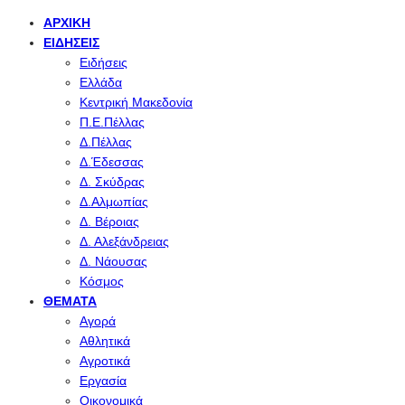
ΑΡΧΙΚΉ
ΕΙΔΉΣΕΙΣ
Ειδήσεις
Ελλάδα
Κεντρική Μακεδονία
Π.Ε.Πέλλας
Δ.Πέλλας
Δ.Έδεσσας
Δ. Σκύδρας
Δ.Αλμωπίας
Δ. Βέροιας
Δ. Αλεξάνδρειας
Δ. Νάουσας
Κόσμος
ΘΈΜΑΤΑ
Αγορά
Αθλητικά
Αγροτικά
Εργασία
Οικονομικά