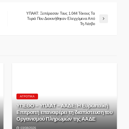
ΥΠΑΑΤ: Ξεπέρασαν Τους 1.044 Τόνους Τα
Τυριά Που Διακινήθηκαν Ελεγχόμενα Από
Τη Λέσβο
ΑΓΡΟΤΙΚΆ
ΥΠΕΘΟ – ΥΠΑΑΤ – ΑΑΔΕ: H Ευρωπαϊκή
Επιτροπή επαναφέρει τη διαπίστευση του
Οργανισμού Πληρωμών της ΑΑΔΕ
03/08/2026