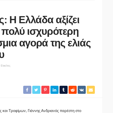
: Η Ελλάδα αξίζει
ι πολύ ισχυρότερη
μια αγορά της ελιάς
υ
ΑΣΤΥΝΟΜΊΑ
Θρίλερ με τον θάνατο 68χρονου
Ετικέτες
ό:
στις Σέρρες- Συνεχίζονται οι
χι
έρευνες της Αστυνομίας – Κανείς
ς
ύποπτος έως τώρα
06/08/2026
 και Τροφίμων, Γιάννης Ανδριανός παρέστη στο