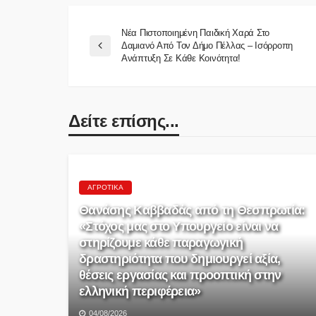
Νέα Πιστοποιημένη Παιδική Χαρά Στο
Δαμιανό Από Τον Δήμο Πέλλας – Ισόρροπη
Ανάπτυξη Σε Κάθε Κοινότητα!
Δείτε επίσης...
ΑΓΡΟΤΙΚΆ
Θανάσης Καββαδάς από τη Θεσπρωτία:
«Στόχος μας στο Υπουργείο είναι να
στηρίζουμε κάθε παραγωγική
δραστηριότητα που δημιουργεί αξία,
θέσεις εργασίας και προοπτική στην
ελληνική περιφέρεια»
04/08/2026