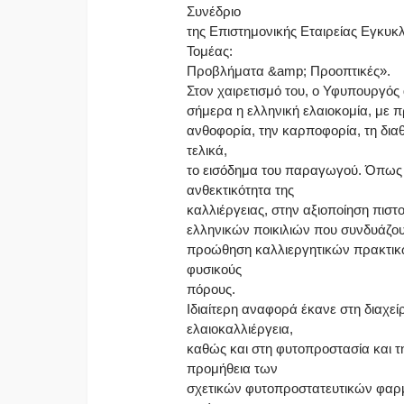
Συνέδριο
της Επιστημονικής Εταιρείας Εγκυκ
Τομέας:
Προβλήματα &amp; Προοπτικές».
Στον χαιρετισμό του, ο Υφυπουργός
σήμερα η ελληνική ελαιοκομία, με π
ανθοφορία, την καρποφορία, τη διαθ
τελικά,
το εισόδημα του παραγωγού. Όπως 
ανθεκτικότητα της
καλλιέργειας, στην αξιοποίηση πισ
ελληνικών ποικιλιών που συνδυάζου
προώθηση καλλιεργητικών πρακτικώ
φυσικούς
πόρους.
Ιδιαίτερη αναφορά έκανε στη διαχεί
ελαιοκαλλιέργεια,
καθώς και στη φυτοπροστασία και τ
προμήθεια των
σχετικών φυτοπροστατευτικών φαρμ