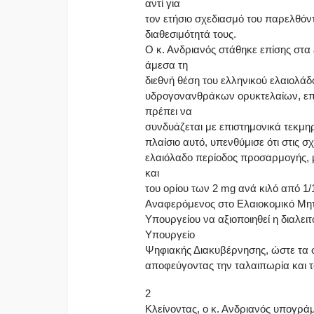
αντί για
τον ετήσιο σχεδιασμό του παρελθόντ
διαθεσιμότητά τους.
Ο κ. Ανδριανός στάθηκε επίσης στα
άμεσα τη
διεθνή θέση του ελληνικού ελαιολ
υδρογονανθράκων ορυκτελαίων, επισ
πρέπει να
συνδυάζεται με επιστημονικά τεκμηρ
πλαίσιο αυτό, υπενθύμισε ότι στις σ
ελαιόλαδο περίοδος προσαρμογής, μ
και
του ορίου των 2 mg ανά κιλό από 1/
Αναφερόμενος στο Ελαιοκομικό Μη
Υπουργείου να αξιοποιηθεί η διαλει
Υπουργείο
Ψηφιακής Διακυβέρνησης, ώστε τα σ
αποφεύγοντας την ταλαιπωρία και τ
2
Κλείνοντας, ο κ. Ανδριανός υπογράμμ