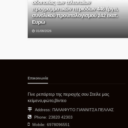
οδοποιίας των τελευταίων
προγραμματικών περιόδων 446 έργα,
συνολικού προϋπολογισμού 242 εκατ.
Ευρώ
01/08/2026
Επικοινωνία
Γίνε ρεπόρτερ της περιοχής σου Στείλε μας
κείμενο,φώτο,βίντεο
Address:
ΠΑΛΑΙΦΥΤΟ ΓΙΑΝΝΙΤΣΑ ΠΕΛΛΑΣ
Phone:
23820 42303
Mobile:
6978096551