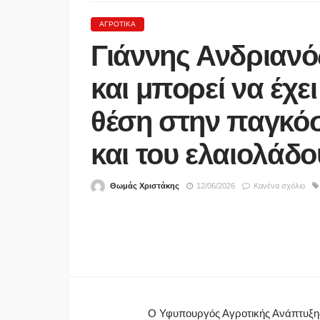
ΑΓΡΟΤΙΚΆ
Γιάννης Ανδριανός
και μπορεί να έχε
θέση στην παγκόσ
και του ελαιολάδο
ΠΟΛΙΤΙΚΉ
Θωμάς Χριστάκης
12/06/2026
Κανένα σχόλιο
ΝΙΚΗ για μεταναστευτικ
Απαιτείται αποτροπή, ό
διαχείριση της εισβολή
05/08/2026
Ο Υφυπουργός Αγροτικής Ανάπτυξης