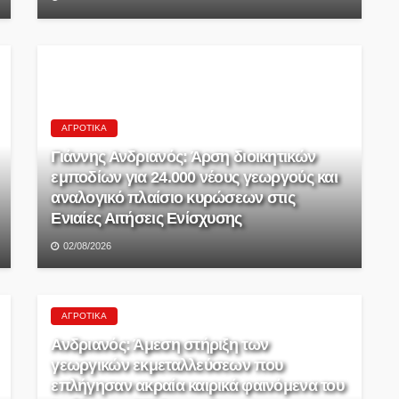
ΑΓΡΟΤΙΚΆ
Γιάννης Ανδριανός: Άρση διοικητικών
εμποδίων για 24.000 νέους γεωργούς και
αναλογικό πλαίσιο κυρώσεων στις
Ενιαίες Αιτήσεις Ενίσχυσης
02/08/2026
ΑΓΡΟΤΙΚΆ
Ανδριανός: Άμεση στήριξη των
γεωργικών εκμεταλλεύσεων που
επλήγησαν ακραία καιρικά φαινόμενα του