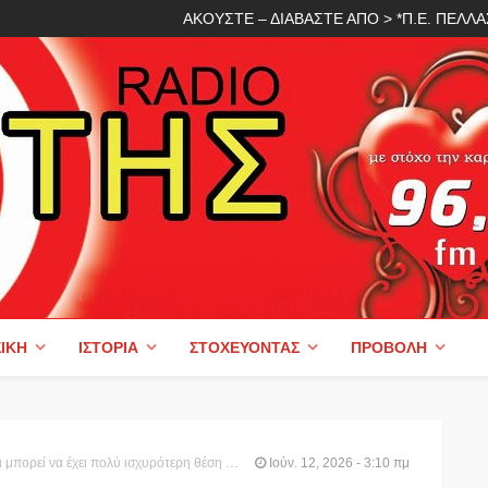
ΑΚΟΥΣΤΕ – ΔΙΑΒΑΣΤΕ ΑΠΟ > *Π.Ε. ΠΕΛ
ΙΚΉ
ΙΣΤΟΡΊΑ
ΣΤΟΧΕΎΟΝΤΑΣ
ΠΡΟΒΟΛΉ
υρότερη θέση στην παγκόσμια αγορά της ελιάς και του ελαιολάδου
Ιούν. 12, 2026 - 3:10 πμ