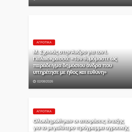
ΑΓΡΟΤΙΚΆ
Μ. Σχοινάς στην Άνδρο για τον Ι.
Παλαιοκρασσά: «Τον θυμόμαστε ως
παράδειγμα δημόσιου άνδρα που
υπηρέτησε με ήθος και ευθύνη»
02/08/2026
ΑΓΡΟΤΙΚΆ
Ολοκληρώθηκαν οι αποφάσεις ένταξης
για το μεγαλύτερο πρόγραμμα αγροτικής