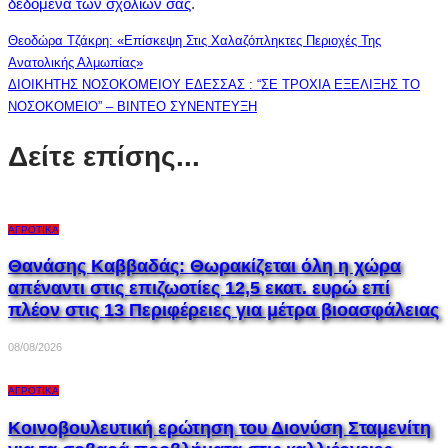
δεδομένα των σχολίων σας
.
Θεοδώρα Τζάκρη: «Επίσκεψη Στις Χαλαζόπληκτες Περιοχές Της
Ανατολικής Αλμωπίας»
ΔΙΟΙΚΗΤΗΣ ΝΟΣΟΚΟΜΕΙΟΥ ΕΔΕΣΣΑΣ : “ΣΕ ΤΡΟΧΙΑ ΕΞΕΛΙΞΗΣ ΤΟ
ΝΟΣΟΚΟΜΕΙΟ” – ΒΙΝΤΕΟ ΣΥΝΕΝΤΕΥΞΗ
Δείτε επίσης...
ΑΓΡΟΤΙΚΆ
Θανάσης Καββαδάς: Θωρακίζεται όλη η χώρα
απέναντι στις επιζωοτίες 12,5 εκατ. ευρώ επί
πλέον στις 13 Περιφέρειες για μέτρα βιοασφάλειας
08/08/2026
ΑΓΡΟΤΙΚΆ
Κοινοβουλευτική ερώτηση του Διονύση Σταμενίτη