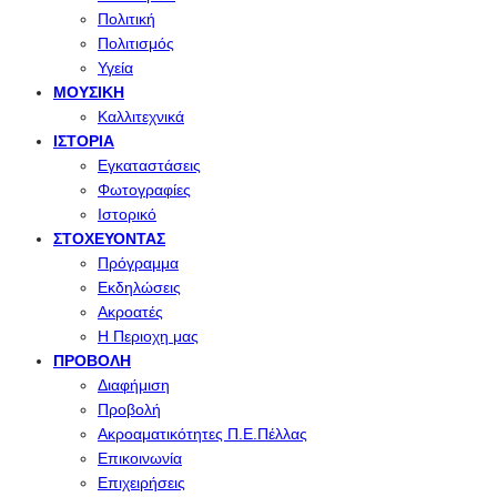
Πολιτική
Πολιτισμός
Υγεία
ΜΟΥΣΙΚΉ
Καλλιτεχνικά
ΙΣΤΟΡΊΑ
Εγκαταστάσεις
Φωτογραφίες
Ιστορικό
ΣΤΟΧΕΎΟΝΤΑΣ
Πρόγραμμα
Εκδηλώσεις
Ακροατές
Η Περιοχη μας
ΠΡΟΒΟΛΉ
Διαφήμιση
Προβολή
Ακροαματικότητες Π.Ε.Πέλλας
Επικοινωνία
Επιχειρήσεις