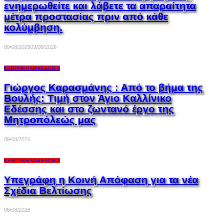
ενημερωθείτε και λάβετε τα απαραίτητα
μέτρα προστασίας πριν από κάθε
κολύμβηση.
09/08/2026
09/08/2026
ΚΕΝΤΡΙΚΉ ΜΑΚΕΔΟΝΊΑ
Γιώργος Καρασμάνης : Από το βήμα της
Βουλής: Τιμή στον Άγιο Καλλίνικο
Εδέσσης και στο ζωντανό έργο της
Μητροπόλεώς μας
09/08/2026
ΚΕΝΤΡΙΚΉ ΜΑΚΕΔΟΝΊΑ
Υπεγράφη η Κοινή Απόφαση για τα νέα
Σχέδια Βελτίωσης
08/08/2026