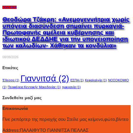
ΠΟΛΙΤΙΚΉ
Θεοδώρα Τζάκρη: «Ανεμογεννήτρια χωρίς
υπόγεια διασύνδεση σημαίνει πυρκαγιά-
Πρωτοφανής αμέλεια κυβέρνησης και
ιδιωτικού ΔΕΔΔΗΕ για την υπογειοποίηση
των καλωδίων- Χάθηκαν τα κονδύλια»
08/08/2026
Ετικέτες
Γιαννιτσά
(2)
Έδεσσα
(1)
ΕΣΠΑ
(1)
Κεφαλαλγία
(1)
ΝΟΣΟΚΟΜΙΟ
(1)
Περιφέρεια Κεντρικής Μακεδονίας
(1)
ημικρανία
(1)
Συνδεθείτε μαζί μας
Επικοινωνία
Γίνε ρεπόρτερ της περιοχής σου Στείλε μας κείμενο,φώτο,βίντεο
Address:
ΠΑΛΑΙΦΥΤΟ ΓΙΑΝΝΙΤΣΑ ΠΕΛΛΑΣ