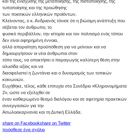
και της ενίσχυσης της μεταποίησης, της πιστοποίησης, της
τυποποίησης και της προώθησης
των ποιοτικών ελληνικών προϊόντων.
Κλείνοντας, ο κ. Ανδριανός τόνισε ότι η βιώσιμη ανάπτυξη που
σέβεται τον άνθρωπο, το
φυσικό περιβάλλον, την ιστορία και τον πολιτισμό ενός τόπου
δεν είναι αφηρημένη έννοια,
αλλά απαραίτητη προϋπόθεση για να μείνουν και να
δημιουργήσουν οι νέοι άνθρωποι στον
τόπο τους, να αποκτήσει ο παραγωγός καλύτερη θέση στην
αλυσίδα αξίας και να
διασφαλιστεί η ζωντάνια και ο δυναμισμός των τοπικών
κοινωνιών.
Ευχήθηκε, τέλος, κάθε επιτυχία στο Συνέδριο «Κληρονομήματα
2», ώστε να εξελιχθεί σε
έναν καθιερωμένο θεσμό διαλόγου και σε αφετηρία πρακτικών
συνεργασιών για την
Αιτωλοακαρνανία και τη Δυτική Ελλάδα.
share on Facebook
share on Twitter
πρόσθεσε ένα σχόλιο