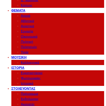
Δ. Νάουσας
Κόσμος
ΘΈΜΑΤΑ
Αγορά
Αθλητικά
Αγροτικά
Εργασία
Οικονομικά
Πολιτική
Πολιτισμός
Υγεία
ΜΟΥΣΙΚΉ
Καλλιτεχνικά
ΙΣΤΟΡΊΑ
Εγκαταστάσεις
Φωτογραφίες
Ιστορικό
ΣΤΟΧΕΎΟΝΤΑΣ
Πρόγραμμα
Εκδηλώσεις
Ακροατές