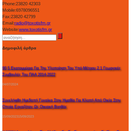
Phone:
23820 42303
Mobile:
6978096551
Fax:
23820 42799
Email:
radio@toxotisfm.gr
Website:
www.toxotisfm.gr
Δημοφιλή άρθρα
90,5 Εκατομμύρια Για Την Υλοποίηση Του Υπό-Μέτρου 2.1 Γεωργικές
Συμβουλές Του ΠΑΑ 2014-2022
04/07/2024
Συνελήφθη Ημεδαπή Γυναίκα Στην Ημαθία Για Κλοπή Από Οικία Στην
Οποία Εργαζόταν Ως Οικιακή Βοηθός
15/09/2023
15/09/2023