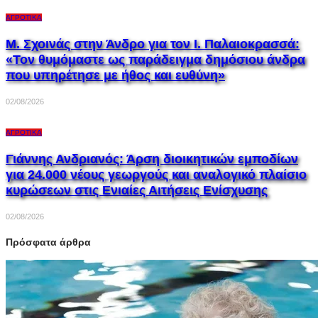
ΑΓΡΟΤΙΚΆ
Μ. Σχοινάς στην Άνδρο για τον Ι. Παλαιοκρασσά:
«Τον θυμόμαστε ως παράδειγμα δημόσιου άνδρα
που υπηρέτησε με ήθος και ευθύνη»
02/08/2026
ΑΓΡΟΤΙΚΆ
Γιάννης Ανδριανός: Άρση διοικητικών εμποδίων
για 24.000 νέους γεωργούς και αναλογικό πλαίσιο
κυρώσεων στις Ενιαίες Αιτήσεις Ενίσχυσης
02/08/2026
Πρόσφατα άρθρα