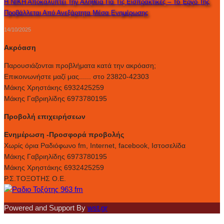
Η ΝΙΚΗ Αποκαλύπτει Την Αλήθεια Για Τις Εισπρακτικές – Το Έργο Της
Προβάλλεται Από Ανεξάρτητα Μέσα Ενημέρωσης
14/10/2025
Ακρόαση
Παρουσιάζονται προβλήματα κατά την ακρόαση;
Επικοινωνήστε μαζί μας...... στο 23820-42303
Μάκης Χρηστάκης 6932425259
Μάκης Γαβριηλίδης 6973780195
Προβολή επιχειρήσεων
Ενημέρωση -Προσφορά προβολής
Xωρίς όρια Ραδιόφωνο fm, Internet, facebook, Ιστοσελίδα
Μάκης Γαβριηλίδης 6973780195
Μάκης Χρηστάκης 6932425259
Ρ.Σ.ΤΟΞΟΤΗΣ Ο.Ε.
Powered and Support By
wst.gr