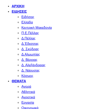
ΑΡΧΙΚΉ
ΕΙΔΉΣΕΙΣ
Ειδήσεις
Ελλάδα
Κεντρική Μακεδονία
Π.Ε.Πέλλας
Δ.Πέλλας
Δ.Έδεσσας
Δ. Σκύδρας
Δ.Αλμωπίας
Δ. Βέροιας
Δ. Αλεξάνδρειας
Δ. Νάουσας
Κόσμος
ΘΈΜΑΤΑ
Αγορά
Αθλητικά
Αγροτικά
Εργασία
Οικονομικά