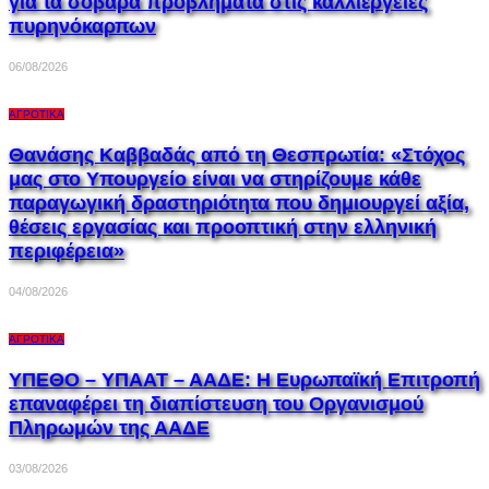
για τα σοβαρά προβλήματα στις καλλιέργειες
πυρηνόκαρπων
06/08/2026
ΑΓΡΟΤΙΚΆ
Θανάσης Καββαδάς από τη Θεσπρωτία: «Στόχος
μας στο Υπουργείο είναι να στηρίζουμε κάθε
παραγωγική δραστηριότητα που δημιουργεί αξία,
θέσεις εργασίας και προοπτική στην ελληνική
περιφέρεια»
04/08/2026
ΑΓΡΟΤΙΚΆ
ΥΠΕΘΟ – ΥΠΑΑΤ – ΑΑΔΕ: H Ευρωπαϊκή Επιτροπή
επαναφέρει τη διαπίστευση του Οργανισμού
Πληρωμών της ΑΑΔΕ
03/08/2026