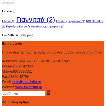
09/08/2026
Ετικέτες
Γιαννιτσά
(2)
Έδεσσα
(1)
ΕΣΠΑ
(1)
Κεφαλαλγία
(1)
ΝΟΣΟΚΟΜΙΟ
(1)
Περιφέρεια Κεντρικής Μακεδονίας
(1)
ημικρανία
(1)
Συνδεθείτε μαζί μας
Επικοινωνία
Γίνε ρεπόρτερ της περιοχής σου Στείλε μας κείμενο,φώτο,βίντεο
Address:
ΠΑΛΑΙΦΥΤΟ ΓΙΑΝΝΙΤΣΑ ΠΕΛΛΑΣ
Phone:
23820 42303
Mobile:
6978096551
Fax:
23820 42799
Email:
radio@toxotisfm.gr
Website:
www.toxotisfm.gr
Δημοφιλή άρθρα