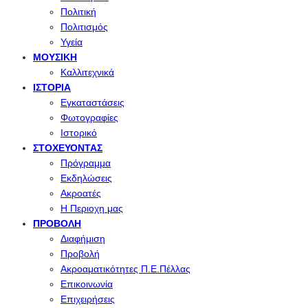
Πολιτική
Πολιτισμός
Υγεία
ΜΟΥΣΙΚΉ
Καλλιτεχνικά
ΙΣΤΟΡΊΑ
Εγκαταστάσεις
Φωτογραφίες
Ιστορικό
ΣΤΟΧΕΎΟΝΤΑΣ
Πρόγραμμα
Εκδηλώσεις
Ακροατές
Η Περιοχη μας
ΠΡΟΒΟΛΉ
Διαφήμιση
Προβολή
Ακροαματικότητες Π.Ε.Πέλλας
Επικοινωνία
Επιχειρήσεις