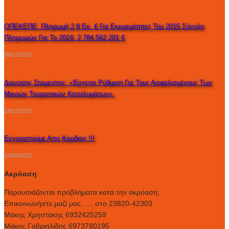
ΟΠΕΚΕΠΕ: Πληρωμή 2,8 Εκ. € Για Εκκρεμότητες Του 2015 Σύνολο
Πληρωμών Για Το 2024: 2.784.562.201 €
09/01/2025
Διονύσης Σταμενίτης: «Έρχεται Ρύθμιση Για Τους Ασφαλισμένους Των
Μικρών Τουριστικών Καταλυμάτων».
18/11/2023
Ευχαριστούμε Απο Καρδιας !!!
18/09/2022
Ακρόαση
Παρουσιάζονται προβλήματα κατά την ακρόαση;
Επικοινωνήστε μαζί μας...... στο 23820-42303
Μάκης Χρηστάκης 6932425259
Μάκης Γαβριηλίδης 6973780195