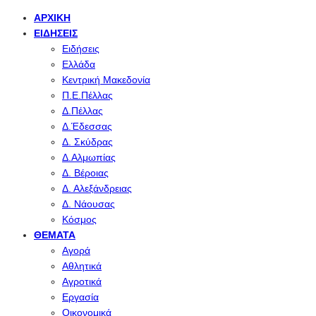
ΑΡΧΙΚΉ
ΕΙΔΉΣΕΙΣ
Ειδήσεις
Ελλάδα
Κεντρική Μακεδονία
Π.Ε.Πέλλας
Δ.Πέλλας
Δ.Έδεσσας
Δ. Σκύδρας
Δ.Αλμωπίας
Δ. Βέροιας
Δ. Αλεξάνδρειας
Δ. Νάουσας
Κόσμος
ΘΈΜΑΤΑ
Αγορά
Αθλητικά
Αγροτικά
Εργασία
Οικονομικά