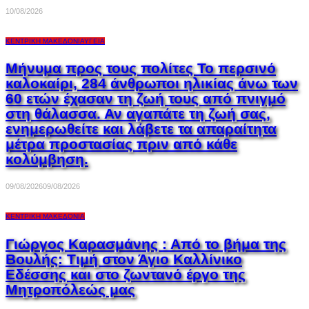
10/08/2026
ΚΕΝΤΡΙΚΉ ΜΑΚΕΔΟΝΊΑ
ΥΓΕΊΑ
Μήνυμα προς τους πολίτες Το περσινό
καλοκαίρι, 284 άνθρωποι ηλικίας άνω των
60 ετών έχασαν τη ζωή τους από πνιγμό
στη θάλασσα. Αν αγαπάτε τη ζωή σας,
ενημερωθείτε και λάβετε τα απαραίτητα
μέτρα προστασίας πριν από κάθε
κολύμβηση.
09/08/2026
09/08/2026
ΚΕΝΤΡΙΚΉ ΜΑΚΕΔΟΝΊΑ
Γιώργος Καρασμάνης : Από το βήμα της
Βουλής: Τιμή στον Άγιο Καλλίνικο
Εδέσσης και στο ζωντανό έργο της
Μητροπόλεώς μας