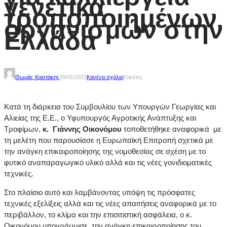
γενετικά
τροποποιημένων
οργανισμών στην
Ελλάδα
Θωμάς Χριστάκης
28/05/2021
Κανένα σχόλιο
Ετικέτες
Κατά τη διάρκεια του Συμβουλίου των Υπουργών Γεωργίας και
Αλιείας της Ε.Ε., ο Υφυπουργός Αγροτικής Ανάπτυξης και
Τροφίμων,
κ. Γιάννης Οικονόμου
τοποθετήθηκε αναφορικά με
τη μελέτη που παρουσίασε η Ευρωπαϊκή Επιτροπή σχετικά με
την ανάγκη επικαιροποίησης της νομοθεσίας σε σχέση με το
φυτικό αναπαραγωγικό υλικό αλλά και τις νέες γονιδιοματικές
τεχνικές.
Στο πλαίσιο αυτό και λαμβάνοντας υπόψη τις πρόσφατες
τεχνικές εξελίξεις αλλά και τις νέες απαιτήσεις αναφορικά με το
περιβάλλον, το κλίμα και την επισιτιστική ασφάλεια, ο κ.
Οικονόμου υπογράμμισε την ανάγκη επικαιροποίησης του