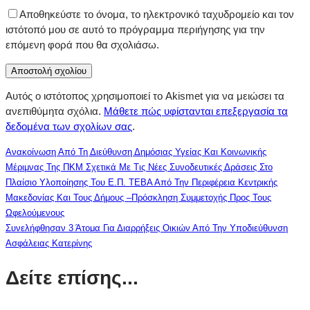
Αποθηκεύστε το όνομα, το ηλεκτρονικό ταχυδρομείο και τον
ιστότοπό μου σε αυτό το πρόγραμμα περιήγησης για την
επόμενη φορά που θα σχολιάσω.
Αυτός ο ιστότοπος χρησιμοποιεί το Akismet για να μειώσει τα
ανεπιθύμητα σχόλια.
Μάθετε πώς υφίστανται επεξεργασία τα
δεδομένα των σχολίων σας
.
Ανακοίνωση Από Τη Διεύθυνση Δημόσιας Υγείας Και Κοινωνικής
Μέριμνας Της ΠΚΜ Σχετικά Με Τις Νέες Συνοδευτικές Δράσεις Στο
Πλαίσιο Υλοποίησης Του Ε.Π. ΤΕΒΑ Από Την Περιφέρεια Κεντρικής
Μακεδονίας Και Τους Δήμους –Πρόσκληση Συμμετοχής Προς Τους
Ωφελούμενους
Συνελήφθησαν 3 Άτομα Για Διαρρήξεις Οικιών Από Την Υποδιεύθυνση
Ασφάλειας Κατερίνης
Δείτε επίσης...