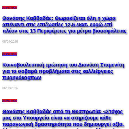
ΑΓΡΟΤΙΚΆ
Θανάσης Καββαδάς: Θωρακίζεται όλη η χώρα
απέναντι στις επιζωοτίες 12,5 εκατ. ευρώ επί
πλέον στις 13 Περιφέρειες για μέτρα βιοασφάλειας
08/08/2026
ΑΓΡΟΤΙΚΆ
Κοινοβουλευτική ερώτηση του Διονύση Σταμενίτη
για τα σοβαρά προβλήματα στις καλλιέργειες
πυρηνόκαρπων
06/08/2026
ΑΓΡΟΤΙΚΆ
Θανάσης Καββαδάς από τη Θεσπρωτία: «Στόχος
μας στο Υπουργείο είναι να στηρίζουμε κάθε
παραγωγική δραστηριότητα που δημιουργεί αξία,