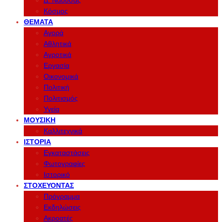
Δ. Νάουσας
Κόσμος
ΘΈΜΑΤΑ
Αγορά
Αθλητικά
Αγροτικά
Εργασία
Οικονομικά
Πολιτική
Πολιτισμός
Υγεία
ΜΟΥΣΙΚΉ
Καλλιτεχνικά
ΙΣΤΟΡΊΑ
Εγκαταστάσεις
Φωτογραφίες
Ιστορικό
ΣΤΟΧΕΎΟΝΤΑΣ
Πρόγραμμα
Εκδηλώσεις
Ακροατές