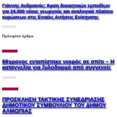
Γιάννης Ανδριανός: Άρση διοικητικών εμποδίων
για 24.000 νέους γεωργούς και αναλογικό πλαίσιο
κυρώσεων στις Ενιαίες Αιτήσεις Ενίσχυσης
02/08/2026
Πρόσφατα άρθρα
ΑΣΤΥΝΟΜΊΑ
66χρονος εντοπίστηκε νεκρός σε σπίτι – Η
καταγγελία για ξυλοδαρμό από συγγενείς
10/08/2026
Δ.ΑΛΜΩΠΊΑΣ
ΠΡΟΣΚΛΗΣΗ ΤΑΚΤΙΚΗΣ ΣΥΝΕΔΡΙΑΣΗΣ
ΔΗΜΟΤΙΚΟΥ ΣΥΜΒΟΥΛΙΟΥ ΤΟΥ ΔΗΜΟΥ
ΑΛΜΩΠΙΑΣ