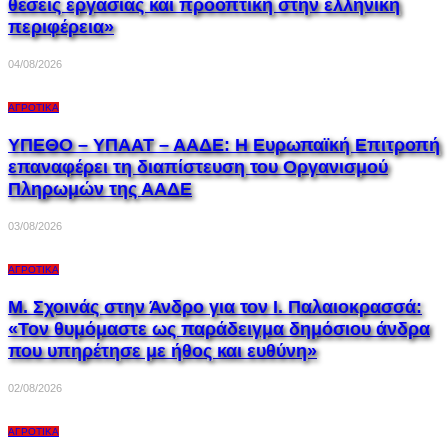
θέσεις εργασίας και προοπτική στην ελληνική
περιφέρεια»
04/08/2026
ΑΓΡΟΤΙΚΆ
ΥΠΕΘΟ – ΥΠΑΑΤ – ΑΑΔΕ: H Ευρωπαϊκή Επιτροπή
επαναφέρει τη διαπίστευση του Οργανισμού
Πληρωμών της ΑΑΔΕ
03/08/2026
ΑΓΡΟΤΙΚΆ
Μ. Σχοινάς στην Άνδρο για τον Ι. Παλαιοκρασσά:
«Τον θυμόμαστε ως παράδειγμα δημόσιου άνδρα
που υπηρέτησε με ήθος και ευθύνη»
02/08/2026
ΑΓΡΟΤΙΚΆ