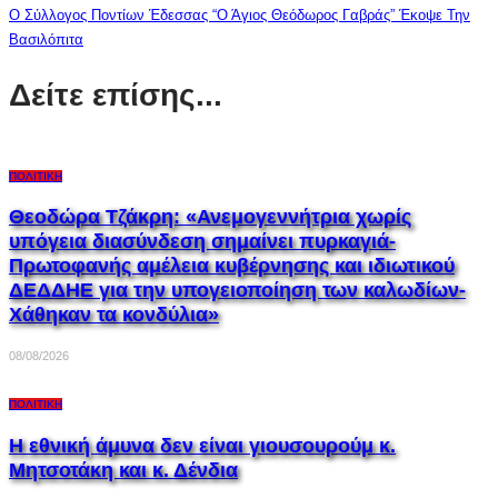
Ο Σύλλογος Ποντίων Έδεσσας “ο Άγιος Θεόδωρος Γαβράς” Έκοψε Την
Βασιλόπιτα
Δείτε επίσης...
ΠΟΛΙΤΙΚΉ
Θεοδώρα Τζάκρη: «Ανεμογεννήτρια χωρίς
υπόγεια διασύνδεση σημαίνει πυρκαγιά-
Πρωτοφανής αμέλεια κυβέρνησης και ιδιωτικού
ΔΕΔΔΗΕ για την υπογειοποίηση των καλωδίων-
Χάθηκαν τα κονδύλια»
08/08/2026
ΠΟΛΙΤΙΚΉ
Η εθνική άμυνα δεν είναι γιουσουρούμ κ.
Μητσοτάκη και κ. Δένδια