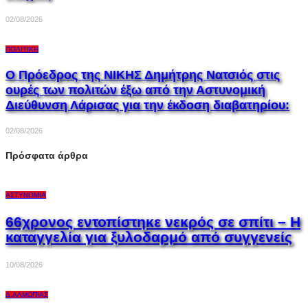
02/08/2026
ΠΟΛΙΤΙΚΉ
Ο Πρόεδρος της ΝΙΚΗΣ Δημήτρης Νατσιός στις
ουρές των πολιτών έξω από την Αστυνομική
Διεύθυνση Λάρισας για την έκδοση διαβατηρίου:
02/08/2026
Πρόσφατα άρθρα
ΑΣΤΥΝΟΜΊΑ
66χρονος εντοπίστηκε νεκρός σε σπίτι – Η
καταγγελία για ξυλοδαρμό από συγγενείς
10/08/2026
Δ.ΑΛΜΩΠΊΑΣ