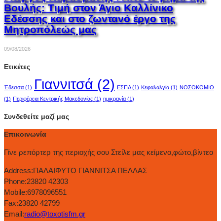
Βουλής: Τιμή στον Άγιο Καλλίνικο
Εδέσσης και στο ζωντανό έργο της
Μητροπόλεώς μας
09/08/2026
Ετικέτες
Γιαννιτσά
(2)
Έδεσσα
(1)
ΕΣΠΑ
(1)
Κεφαλαλγία
(1)
ΝΟΣΟΚΟΜΙΟ
(1)
Περιφέρεια Κεντρικής Μακεδονίας
(1)
ημικρανία
(1)
Συνδεθείτε μαζί μας
Επικοινωνία
Γίνε ρεπόρτερ της περιοχής σου Στείλε μας κείμενο,φώτο,βίντεο
Address:
ΠΑΛΑΙΦΥΤΟ ΓΙΑΝΝΙΤΣΑ ΠΕΛΛΑΣ
Phone:
23820 42303
Mobile:
6978096551
Fax:
23820 42799
Email:
radio@toxotisfm.gr