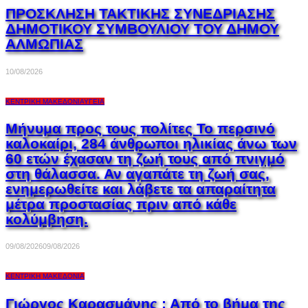
ΠΡΟΣΚΛΗΣΗ ΤΑΚΤΙΚΗΣ ΣΥΝΕΔΡΙΑΣΗΣ
ΔΗΜΟΤΙΚΟΥ ΣΥΜΒΟΥΛΙΟΥ ΤΟΥ ΔΗΜΟΥ
ΑΛΜΩΠΙΑΣ
10/08/2026
ΚΕΝΤΡΙΚΉ ΜΑΚΕΔΟΝΊΑ
ΥΓΕΊΑ
Μήνυμα προς τους πολίτες Το περσινό
καλοκαίρι, 284 άνθρωποι ηλικίας άνω των
60 ετών έχασαν τη ζωή τους από πνιγμό
στη θάλασσα. Αν αγαπάτε τη ζωή σας,
ενημερωθείτε και λάβετε τα απαραίτητα
μέτρα προστασίας πριν από κάθε
κολύμβηση.
09/08/2026
09/08/2026
ΚΕΝΤΡΙΚΉ ΜΑΚΕΔΟΝΊΑ
Γιώργος Καρασμάνης : Από το βήμα της