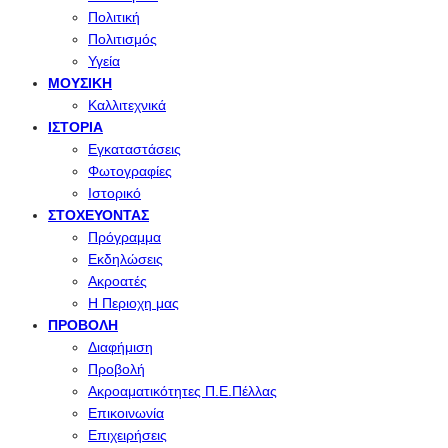
Πολιτική
Πολιτισμός
Υγεία
ΜΟΥΣΙΚΉ
Καλλιτεχνικά
ΙΣΤΟΡΊΑ
Εγκαταστάσεις
Φωτογραφίες
Ιστορικό
ΣΤΟΧΕΎΟΝΤΑΣ
Πρόγραμμα
Εκδηλώσεις
Ακροατές
Η Περιοχη μας
ΠΡΟΒΟΛΉ
Διαφήμιση
Προβολή
Ακροαματικότητες Π.Ε.Πέλλας
Επικοινωνία
Επιχειρήσεις