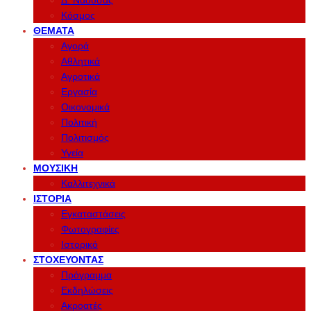
Δ. Νάουσας
Κόσμος
ΘΈΜΑΤΑ
Αγορά
Αθλητικά
Αγροτικά
Εργασία
Οικονομικά
Πολιτική
Πολιτισμός
Υγεία
ΜΟΥΣΙΚΉ
Καλλιτεχνικά
ΙΣΤΟΡΊΑ
Εγκαταστάσεις
Φωτογραφίες
Ιστορικό
ΣΤΟΧΕΎΟΝΤΑΣ
Πρόγραμμα
Εκδηλώσεις
Ακροατές