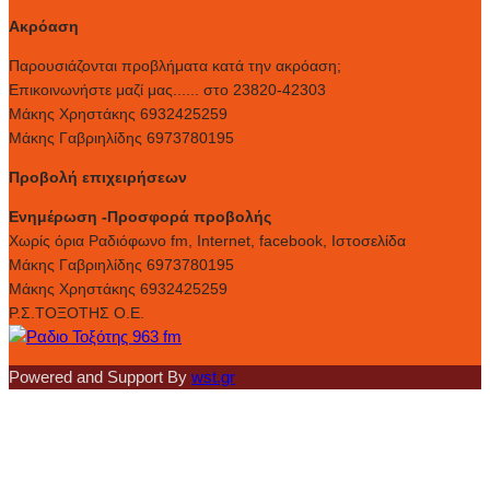
Ακρόαση
Παρουσιάζονται προβλήματα κατά την ακρόαση;
Επικοινωνήστε μαζί μας...... στο 23820-42303
Μάκης Χρηστάκης 6932425259
Μάκης Γαβριηλίδης 6973780195
Προβολή επιχειρήσεων
Ενημέρωση -Προσφορά προβολής
Xωρίς όρια Ραδιόφωνο fm, Internet, facebook, Ιστοσελίδα
Μάκης Γαβριηλίδης 6973780195
Μάκης Χρηστάκης 6932425259
Ρ.Σ.ΤΟΞΟΤΗΣ Ο.Ε.
Powered and Support By
wst.gr