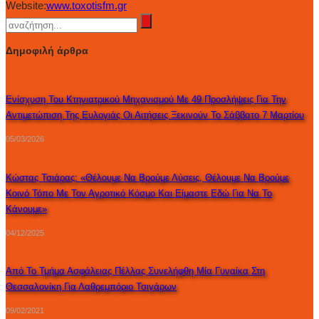
Website:
www.toxotisfm.gr
Δημοφιλή άρθρα
Ενίσχυση Του Κτηνιατρικού Μηχανισμού Με 49 Προσλήψεις Για Την
Αντιμετώπιση Της Ευλογιάς Οι Αιτήσεις Ξεκινούν Το Σάββατο 7 Μαρτίου
05/03/2026
Κώστας Τσιάρας: «Θέλουμε Να Βρούμε Λύσεις, Θέλουμε Να Βρούμε
Κοινό Τόπο Με Τον Αγροτικό Κόσμο Και Είμαστε Εδώ Για Να Το
Κάνουμε»
04/12/2025
Από Το Τμήμα Ασφάλειας Πέλλας Συνελήφθη Μία Γυναίκα Στη
Θεσσαλονίκη Για Λαθρεμπόριο Τσιγάρων
09/02/2021