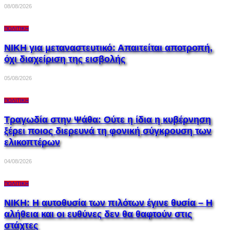
08/08/2026
ΠΟΛΙΤΙΚΉ
ΝΙΚΗ για μεταναστευτικό: Απαιτείται αποτροπή,
όχι διαχείριση της εισβολής
05/08/2026
ΠΟΛΙΤΙΚΉ
Τραγωδία στην Ψάθα: Ούτε η ίδια η κυβέρνηση
ξέρει ποιος διερευνά τη φονική σύγκρουση των
ελικοπτέρων
04/08/2026
ΠΟΛΙΤΙΚΉ
ΝΙΚΗ: Η αυτοθυσία των πιλότων έγινε θυσία – Η
αλήθεια και οι ευθύνες δεν θα θαφτούν στις
στάχτες