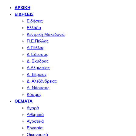
ΑΡΧΙΚΉ
ΕΙΔΉΣΕΙΣ
Ειδήσεις
Ελλάδα
Κεντρική Μακεδονία
Π.Ε.Πέλλας
Δ.Πέλλας
Δ.Έδεσσας
Δ. Σκύδρας
Δ.Αλμωπίας
Δ. Βέροιας
Δ. Αλεξάνδρειας
Δ. Νάουσας
Κόσμος
ΘΈΜΑΤΑ
Αγορά
Αθλητικά
Αγροτικά
Εργασία
Οικονομικά