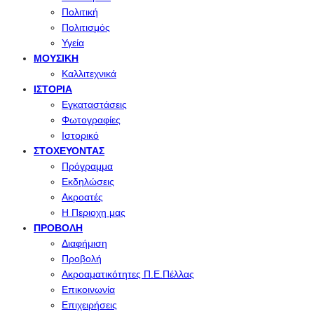
Πολιτική
Πολιτισμός
Υγεία
ΜΟΥΣΙΚΉ
Καλλιτεχνικά
ΙΣΤΟΡΊΑ
Εγκαταστάσεις
Φωτογραφίες
Ιστορικό
ΣΤΟΧΕΎΟΝΤΑΣ
Πρόγραμμα
Εκδηλώσεις
Ακροατές
Η Περιοχη μας
ΠΡΟΒΟΛΉ
Διαφήμιση
Προβολή
Ακροαματικότητες Π.Ε.Πέλλας
Επικοινωνία
Επιχειρήσεις