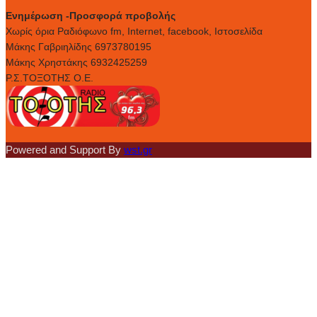
Ενημέρωση -Προσφορά προβολής
Xωρίς όρια Ραδιόφωνο fm, Internet, facebook, Ιστοσελίδα
Μάκης Γαβριηλίδης 6973780195
Μάκης Χρηστάκης 6932425259
Ρ.Σ.ΤΟΞΟΤΗΣ Ο.Ε.
Powered and Support By
wst.gr