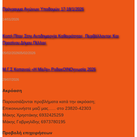
Πρόγραμμα Αγώνων Υποδομών 17-18/1/2026
14/01/2026
Κοπή Πίτας Στην Αντιδημαρχία Καθαριότητας, Περιβάλλοντος Και
Πρασίνου Δήμου Πέλλας
05/02/2026
05/02/2026
Μ.Γ.Σ Κοπανού «Η Μίεζα» ΡοδακΟΙΝΟγνωσία 2026
29/07/2026
Ακρόαση
Παρουσιάζονται προβλήματα κατά την ακρόαση;
Επικοινωνήστε μαζί μας...... στο 23820-42303
Μάκης Χρηστάκης 6932425259
Μάκης Γαβριηλίδης 6973780195
Προβολή επιχειρήσεων