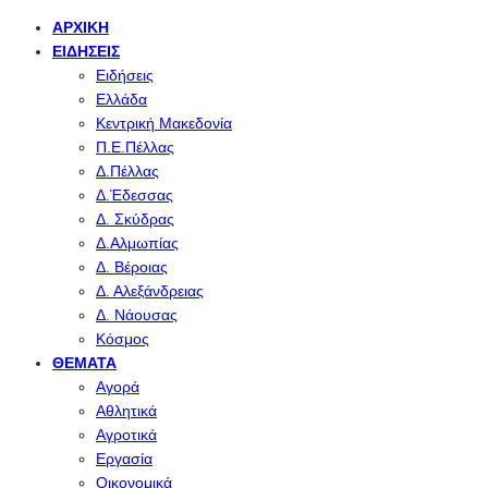
ΑΡΧΙΚΉ
ΕΙΔΉΣΕΙΣ
Ειδήσεις
Ελλάδα
Κεντρική Μακεδονία
Π.Ε.Πέλλας
Δ.Πέλλας
Δ.Έδεσσας
Δ. Σκύδρας
Δ.Αλμωπίας
Δ. Βέροιας
Δ. Αλεξάνδρειας
Δ. Νάουσας
Κόσμος
ΘΈΜΑΤΑ
Αγορά
Αθλητικά
Αγροτικά
Εργασία
Οικονομικά