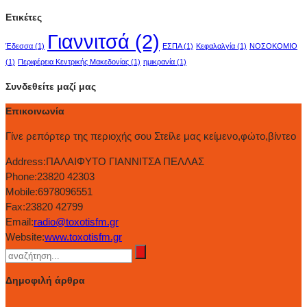
Ετικέτες
Γιαννιτσά
(2)
Έδεσσα
(1)
ΕΣΠΑ
(1)
Κεφαλαλγία
(1)
ΝΟΣΟΚΟΜΙΟ
(1)
Περιφέρεια Κεντρικής Μακεδονίας
(1)
ημικρανία
(1)
Συνδεθείτε μαζί μας
Επικοινωνία
Γίνε ρεπόρτερ της περιοχής σου Στείλε μας κείμενο,φώτο,βίντεο
Address:
ΠΑΛΑΙΦΥΤΟ ΓΙΑΝΝΙΤΣΑ ΠΕΛΛΑΣ
Phone:
23820 42303
Mobile:
6978096551
Fax:
23820 42799
Email:
radio@toxotisfm.gr
Website:
www.toxotisfm.gr
Δημοφιλή άρθρα