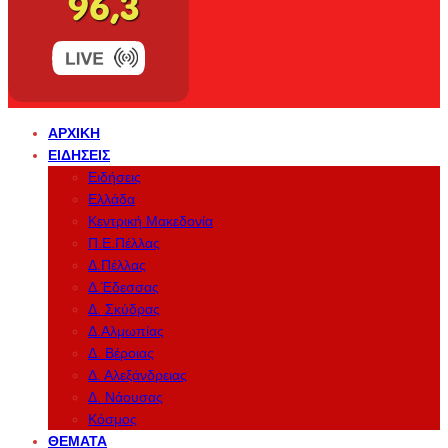
ΑΡΧΙΚΉ
ΕΙΔΉΣΕΙΣ
Ειδήσεις
Ελλάδα
Κεντρική Μακεδονία
Π.Ε.Πέλλας
Δ.Πέλλας
Δ.Έδεσσας
Δ. Σκύδρας
Δ.Αλμωπίας
Δ. Βέροιας
Δ. Αλεξάνδρειας
Δ. Νάουσας
Κόσμος
ΘΈΜΑΤΑ