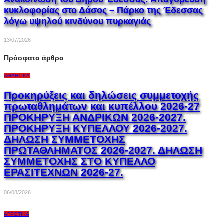
κυκλοφορίας στο Δάσος – Πάρκο της Έδεσσας
λόγω υψηλού κινδύνου πυρκαγιάς
13/07/2026
Πρόσφατα άρθρα
ΑΘΛΗΤΙΚΆ
Προκηρύξεις και δηλώσεις συμμετοχής
πρωταθλημάτων και κυπέλλου 2026-27
ΠΡΟΚΗΡΥΞΗ ΑΝΔΡΙΚΩΝ 2026-2027.
ΠΡΟΚΗΡΥΞΗ ΚΥΠΕΛΛΟΥ 2026-2027.
ΔΗΛΩΣΗ ΣΥΜΜΕΤΟΧΗΣ
ΠΡΩΤΑΘΛΗΜΑΤΟΣ 2026-2027. ΔΗΛΩΣΗ
ΣΥΜΜΕΤΟΧΗΣ ΣΤΟ ΚΥΠΕΛΛΟ
ΕΡΑΣΙΤΕΧΝΩΝ 2026-27.
06/08/2026
ΑΓΡΟΤΙΚΆ