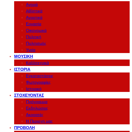
Αγορά
Αθλητικά
Αγροτικά
Εργασία
Οικονομικά
Πολιτική
Πολιτισμός
Υγεία
ΜΟΥΣΙΚΉ
Καλλιτεχνικά
ΙΣΤΟΡΊΑ
Εγκαταστάσεις
Φωτογραφίες
Ιστορικό
ΣΤΟΧΕΎΟΝΤΑΣ
Πρόγραμμα
Εκδηλώσεις
Ακροατές
Η Περιοχη μας
ΠΡΟΒΟΛΉ