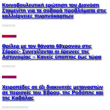
Κοινοβουλευτική ερώτηση του Διονύση
Σταμενίτη για τα σοβαρά προβλήματα στις
καλλιέργειες πυρηνόκαρπων
06/08/2026
ΑΣΤΥΝΟΜΊΑ
Θρίλερ με τον θάνατο 68χρονου στις
Σέρρες- Συνεχίζονται οι έρευνες της
Αστυνομίας – Κανείς ύποπτος έως τώρα
06/08/2026
ΑΣΤΥΝΟΜΊΑ
Χειροπέδες σε έξι διακινητές μεταναστών
σε περιοχές του Έβρου, της Ροδόπης και
της Καβάλας
06/08/2026
06/08/2026