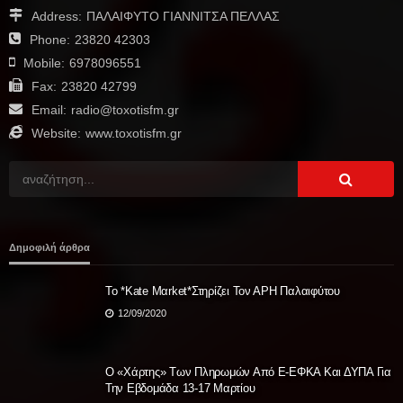
Address:
ΠΑΛΑΙΦΥΤΟ ΓΙΑΝΝΙΤΣΑ ΠΕΛΛΑΣ
Phone:
23820 42303
Mobile:
6978096551
Fax:
23820 42799
Email:
radio@toxotisfm.gr
Website:
www.toxotisfm.gr
Δημοφιλή άρθρα
Το *Kate Mαrket*στηρίζει Τον ΑΡΗ Παλαιφύτου
12/09/2020
Ο «χάρτης» Των Πληρωμών Από E-ΕΦΚΑ Και ΔΥΠΑ Για
Την Εβδομάδα 13-17 Μαρτίου