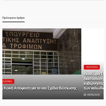
Πρόσφατα άρθρα
ΠΟΛΙΤΙΚΉ
Θεοδώρα Τζάκρη: «Ανεμογεννήτρια χωρίς υπόγεια
διασύνδεση σημαίνει πυρκαγιά- Πρωτοφανής αμέλεια
κυβέρνησης και ιδιωτικού ΔΕΔΔΗΕ για την υπογειοποίηση
των καλωδίων- Χάθηκαν τα κονδύλια»
08/08/2026