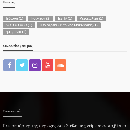
Ετικέτες
Έδεσσα
(1)
Γιαννιτσά
(2)
ΕΣΠΑ
(1)
Κεφαλαλγία
(1)
ΝΟΣΟΚΟΜΙΟ
(1)
Περιφέρεια Κεντρικής Μακεδονίας
(1)
ημικρανία
(1)
Συνδεθείτε μαζί μας
Επικοινωνία
Γίνε ρεπόρτερ της περιοχής σου Στείλε μας κείμενο,φώτο,βίντεο