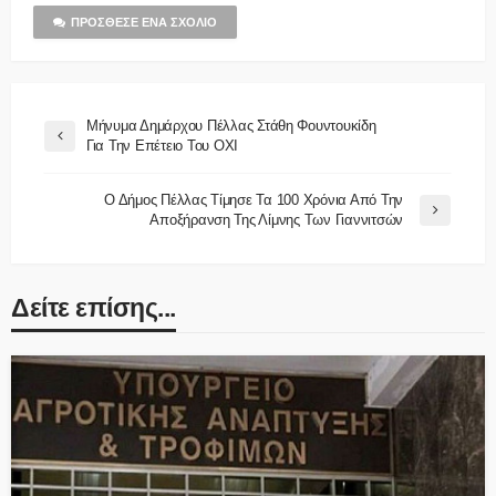
ΠΡΌΣΘΕΣΕ ΈΝΑ ΣΧΌΛΙΟ
Μήνυμα Δημάρχου Πέλλας Στάθη Φουντουκίδη
Για Την Επέτειο Του ΟΧΙ
Ο Δήμος Πέλλας Τίμησε Τα 100 Χρόνια Από Την
Αποξήρανση Της Λίμνης Των Γιαννιτσών
Δείτε επίσης...