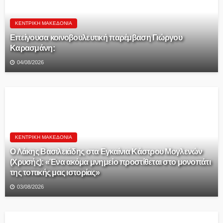
ΚΕΝΤΡΙΚΉ ΜΑΚΕΔΟΝΊΑ
Επείγουσα κοινοβουλευτική παρέμβαση Γιώργου
Καρασμάνη:
04/08/2026
ΚΕΝΤΡΙΚΉ ΜΑΚΕΔΟΝΊΑ
Ο Λάκης Βασιλειάδης στα Εγκαίνια Κάστρου Μογλενών
(Χρυσής): «Ένα ακόμα μνημείο προστίθεται στο μονοπάτι
της τοπικής μας ιστορίας»
03/08/2026