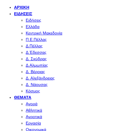
ΑΡΧΙΚΉ
ΕΙΔΉΣΕΙΣ
Ειδήσεις
Ελλάδα
Κεντρική Μακεδονία
Π.Ε.Πέλλας
Δ.Πέλλας
Δ.Έδεσσας
Δ. Σκύδρας
Δ.Αλμωπίας
Δ. Βέροιας
Δ. Αλεξάνδρειας
Δ. Νάουσας
Κόσμος
ΘΈΜΑΤΑ
Αγορά
Αθλητικά
Αγροτικά
Εργασία
Οικονομικά