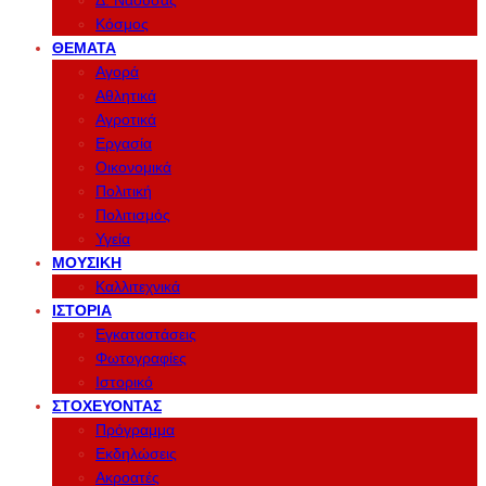
Δ. Νάουσας
Κόσμος
ΘΈΜΑΤΑ
Αγορά
Αθλητικά
Αγροτικά
Εργασία
Οικονομικά
Πολιτική
Πολιτισμός
Υγεία
ΜΟΥΣΙΚΉ
Καλλιτεχνικά
ΙΣΤΟΡΊΑ
Εγκαταστάσεις
Φωτογραφίες
Ιστορικό
ΣΤΟΧΕΎΟΝΤΑΣ
Πρόγραμμα
Εκδηλώσεις
Ακροατές