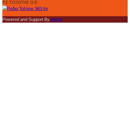
Ρ.Σ.ΤΟΞΟΤΗΣ Ο.Ε.
Powered and Support By
wst.gr