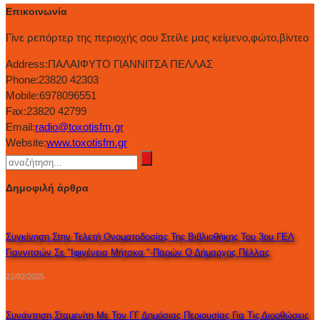
Επικοινωνία
Γίνε ρεπόρτερ της περιοχής σου Στείλε μας κείμενο,φώτο,βίντεο
Address:
ΠΑΛΑΙΦΥΤΟ ΓΙΑΝΝΙΤΣΑ ΠΕΛΛΑΣ
Phone:
23820 42303
Mobile:
6978096551
Fax:
23820 42799
Email:
radio@toxotisfm.gr
Website:
www.toxotisfm.gr
Δημοφιλή άρθρα
Συγκίνηση Στην Τελετή Ονοματοδοσίας Της Βιβλιοθήκης Του 3ου ΓΕΛ
Γιαννιτσών Σε "Ιφιγένεια Μήτσκα "-Παρών Ο Δήμαρχος Πέλλας
22/02/2025
Συνάντηση Σταμενίτη Με Τον ΓΓ Δημόσιας Περιουσίας Για Τις Διορθώσεις