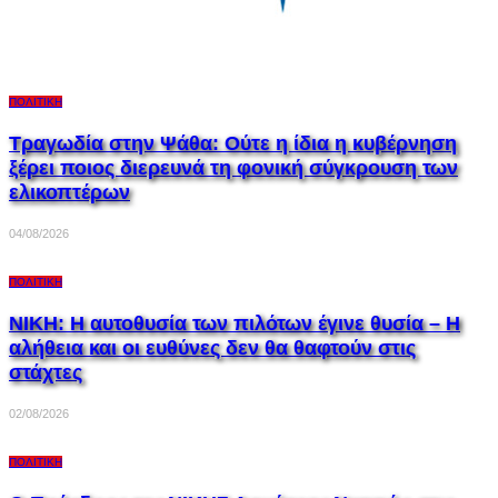
ΠΟΛΙΤΙΚΉ
Τραγωδία στην Ψάθα: Ούτε η ίδια η κυβέρνηση
ξέρει ποιος διερευνά τη φονική σύγκρουση των
ελικοπτέρων
04/08/2026
ΠΟΛΙΤΙΚΉ
ΝΙΚΗ: Η αυτοθυσία των πιλότων έγινε θυσία – Η
αλήθεια και οι ευθύνες δεν θα θαφτούν στις
στάχτες
02/08/2026
ΠΟΛΙΤΙΚΉ