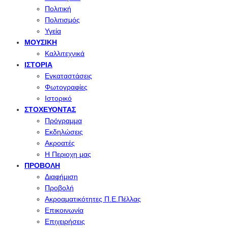
Πολιτική
Πολιτισμός
Υγεία
ΜΟΥΣΙΚΉ
Καλλιτεχνικά
ΙΣΤΟΡΊΑ
Εγκαταστάσεις
Φωτογραφίες
Ιστορικό
ΣΤΟΧΕΎΟΝΤΑΣ
Πρόγραμμα
Εκδηλώσεις
Ακροατές
Η Περιοχη μας
ΠΡΟΒΟΛΉ
Διαφήμιση
Προβολή
Ακροαματικότητες Π.Ε.Πέλλας
Επικοινωνία
Επιχειρήσεις