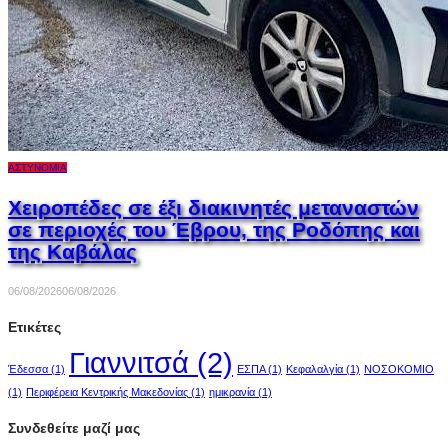
ΑΣΤΥΝΟΜΊΑ
Χειροπέδες σε έξι διακινητές μεταναστών
σε περιοχές του Έβρου, της Ροδόπης και
της Καβάλας
06/08/2026
06/08/2026
Ετικέτες
Γιαννιτσά
(2)
Έδεσσα
(1)
ΕΣΠΑ
(1)
Κεφαλαλγία
(1)
ΝΟΣΟΚΟΜΙΟ
(1)
Περιφέρεια Κεντρικής Μακεδονίας
(1)
ημικρανία
(1)
Συνδεθείτε μαζί μας