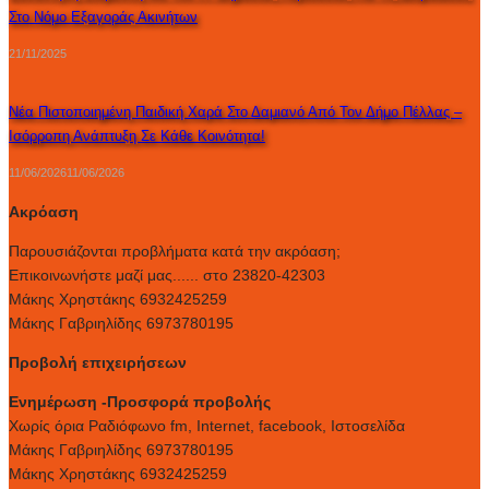
Στο Νόμο Εξαγοράς Ακινήτων
21/11/2025
Νέα Πιστοποιημένη Παιδική Χαρά Στο Δαμιανό Από Τον Δήμο Πέλλας –
Ισόρροπη Ανάπτυξη Σε Κάθε Κοινότητα!
11/06/2026
11/06/2026
Ακρόαση
Παρουσιάζονται προβλήματα κατά την ακρόαση;
Επικοινωνήστε μαζί μας...... στο 23820-42303
Μάκης Χρηστάκης 6932425259
Μάκης Γαβριηλίδης 6973780195
Προβολή επιχειρήσεων
Ενημέρωση -Προσφορά προβολής
Xωρίς όρια Ραδιόφωνο fm, Internet, facebook, Ιστοσελίδα
Μάκης Γαβριηλίδης 6973780195
Μάκης Χρηστάκης 6932425259