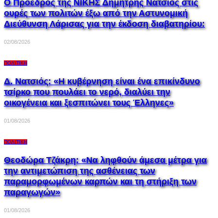
Ο Πρόεδρος της ΝΙΚΗΣ Δημήτρης Νατσιός στις
ουρές των πολιτών έξω από την Αστυνομική
Διεύθυνση Λάρισας για την έκδοση διαβατηρίου:
02/08/2026
ΠΟΛΙΤΙΚΉ
Δ. Νατσιός: «Η κυβέρνηση είναι ένα επικίνδυνο
τσίρκο που πουλάει το νερό, διαλύει την
οικογένεια και ξεσπιτώνει τους Έλληνες»
01/08/2026
ΠΟΛΙΤΙΚΉ
Θεοδώρα Τζάκρη: «Να ληφθούν άμεσα μέτρα για
την αντιμετώπιση της ασθένειας των
παραμορφωμένων καρπών και τη στήριξη των
παραγωγών»
01/08/2026