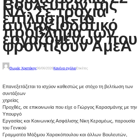
Βουλευτών της
ΝΔ: Σε τροχιά
επίλυσης το
συνταξιοδοτικό
πρόβλημα των
εργαζομένων που
φροντίζουν ΑμεΑ
Θωμάς Χριστάκης
06/06/2026
Κανένα σχόλιο
Ετικέτες
Επανεξετάζεται το ισχύον καθεστώς με στόχο τη βελτίωση των
συντάξεων
χηρείας
Προχθές, σε επικοινωνία που είχε ο Γιώργος Καρασμάνης με την
Υπουργό
Εργασίας και Κοινωνικής Ασφάλισης Νίκη Κεραμέως, παρουσία
του Γενικού
Γραμματέα Μάξιμου Χαρακόπουλου και άλλων Βουλευτών,