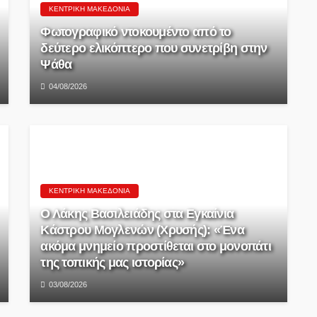
ΚΕΝΤΡΙΚΉ ΜΑΚΕΔΟΝΊΑ
Φωτογραφικό ντοκουμέντο από το
δεύτερο ελικόπτερο που συνετρίβη στην
Ψάθα
04/08/2026
ΚΕΝΤΡΙΚΉ ΜΑΚΕΔΟΝΊΑ
Ο Λάκης Βασιλειάδης στα Εγκαίνια
Κάστρου Μογλενών (Χρυσής): «Ένα
ακόμα μνημείο προστίθεται στο μονοπάτι
της τοπικής μας ιστορίας»
03/08/2026