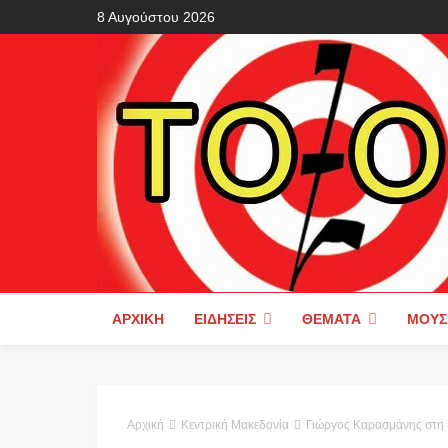
8 Αυγούστου 2026
ΑΡΧΙΚΉ
ΕΙΔΉΣΕΙΣ
ΘΈΜΑΤΑ
ΜΟΥΣ
Αρχική
Κεντρική Μακεδονία
Γιώργος Καρασμάνης στη Βουλή: «Η Πέ