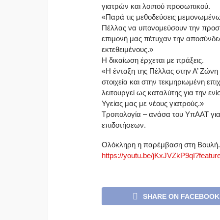
γιατρών και λοιπού προσωπικού.
«Παρά τις μεθοδεύσεις μεμονωμέν
Πέλλας να υπονομεύσουν την προσπά
επιμονή μας πέτυχαν την αποσύνδε
εκτεθειμένους.»
Η δικαίωση έρχεται με πράξεις.
«Η ένταξη της Πέλλας στην Α’ Ζώνη
στοιχεία και στην τεκμηριωμένη επ
λειτουργεί ως καταλύτης για την ε
Υγείας μας με νέους γιατρούς.»
Τροπολογία – ανάσα του ΥπΑΑΤ για
επιδοτήσεων.
Ολόκληρη η παρέμβαση στη Βουλή.
https://youtu.be/jKxJVZkP9qI?
featur
SHARE ON FACEBOOK