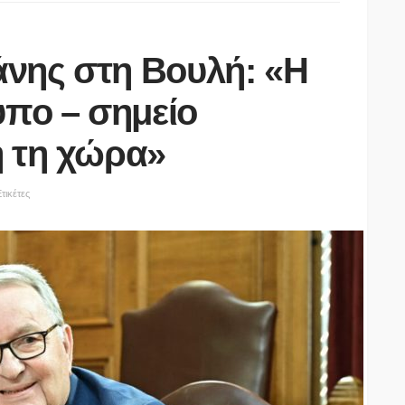
νης στη Βουλή: «Η
υπο – σημείο
η τη χώρα»
τικέτες