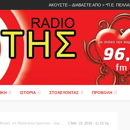
ΑΚΟΥΣΤΕ – ΔΙΑΒΑΣΤΕ ΑΠΟ > *Π.Ε. ΠΕΛ
ΙΚΉ
ΙΣΤΟΡΊΑ
ΣΤΟΧΕΎΟΝΤΑΣ
ΠΡΟΒΟΛΉ
λλα έγινε πρότυπο – σημείο αναφοράς για όλη τη χώρα»
Μάι. 18, 2026 - 11:15 πμ