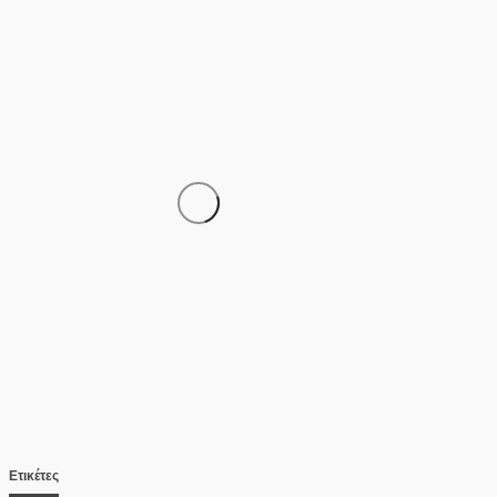
ΚΕΝΤΡΙΚΉ ΜΑΚΕΔΟΝΊΑ
Υπεγράφη η Κοινή Απόφαση για
τα νέα Σχέδια Βελτίωσης
08/08/2026
Ετικέτες