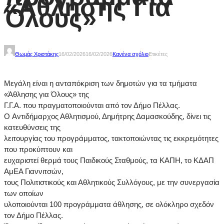
«Άθλησης Για
Όλους»
Θωμάς Χριστάκης
16/02/2026
16/02/2026
Κανένα σχόλιο
Ετικέτες
Μεγάλη είναι η ανταπόκριση των δημοτών για τα τμήματα
«Άθλησης για Όλους» της
Γ.Γ.Α. που πραγματοποιούνται από τον Δήμο Πέλλας.
O Αντιδήμαρχος Αθλητισμού, Δημήτρης Δαμασκούδης, δίνει τις
κατευθύνσεις της
λειτουργίας του προγράμματος, τακτοποιώντας τις εκκρεμότητες
που προκύπτουν και
ευχαριστεί θερμά τους Παιδικούς Σταθμούς, τα ΚΑΠΗ, το ΚΔΑΠ
ΑμΕΑ Γιαννιτσών,
τους Πολιτιστικούς και Αθλητικούς Συλλόγους, με την συνεργασία
των οποίων
υλοποιούνται 100 προγράμματα άθλησης, σε ολόκληρο σχεδόν
τον Δήμο Πέλλας.