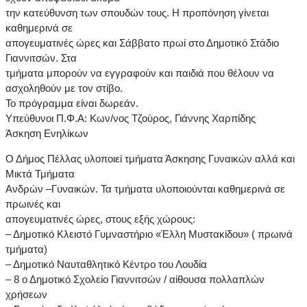
την κατεύθυνση των σπουδών τους. Η προπόνηση γίνεται
καθημερινά σε
απογευματινές ώρες και Σάββατο πρωί στο Δημοτικό Στάδιο
Γιαννιτσών. Στα
τμήματα μπορούν να εγγραφούν και παιδιά που θέλουν να
ασχοληθούν με τον στίβο.
Το πρόγραμμα είναι δωρεάν.
Υπεύθυνοι Π.Φ.Α: Κων/νος Τζούρος, Γιάννης Χαρπίδης
Άσκηση Ενηλίκων
Ο Δήμος Πέλλας υλοποιεί τμήματα Άσκησης Γυναικών αλλά και
Μικτά Τμήματα
Ανδρών –Γυναικών. Τα τμήματα υλοποιούνται καθημερινά σε
πρωινές και
απογευματινές ώρες, στους εξής χώρους:
– Δημοτικό Κλειστό Γυμναστήριο «Έλλη Μυστακίδου» ( πρωινά
τμήματα)
– Δημοτικό Ναυταθλητικό Κέντρο του Λουδία
– 8 ο Δημοτικό Σχολείο Γιαννιτσών / αίθουσα πολλαπλών
χρήσεων