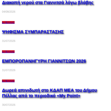
Διακοπή νερού στα Γιαννιτσά λόγω βλάβης
04/08/2026
Δ.ΠΈΛΛΑΣ
ΨΗΦΙΣΜΑ ΣΥΜΠΑΡΑΣΤΑΣΗΣ
31/07/2026
Δ.ΠΈΛΛΑΣ
ΕΜΠΟΡΟΠΑΝΗΓΥΡΗ ΓΙΑΝΝΙΤΣΩΝ 2026
31/07/2026
Δ.ΠΈΛΛΑΣ
Δωρεά απινιδωτή στο ΚΔΑΠ ΜΕΑ του Δήμου
Πέλλας από το περιοδικό «My Point»
30/07/2026