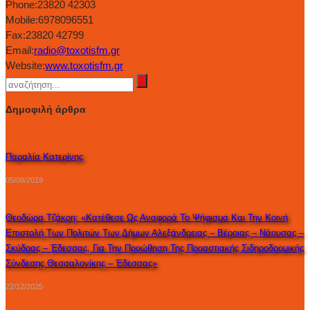
Phone:
23820 42303
Mobile:
6978096551
Fax:
23820 42799
Email:
radio@toxotisfm.gr
Website:
www.toxotisfm.gr
Δημοφιλή άρθρα
Παραλία Κατερίνης
05/08/2019
Θεοδώρα Τζάκρη: «Κατέθεσε Ως Αναφορά Το Ψήφισμα Και Την Κοινή
Επιστολή Των Πολιτών Των Δήμων Αλεξάνδρειας – Βέροιας – Νάουσας –
Σκύδρας – Έδεσσας, Για Την Προώθηση Της Προαστιακής Σιδηροδρομικής
Σύνδεσης Θεσσαλονίκης – Έδεσσας»
22/12/2025