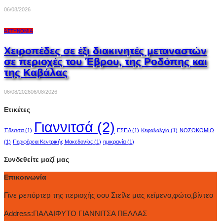
06/08/2026
ΑΣΤΥΝΟΜΊΑ
Χειροπέδες σε έξι διακινητές μεταναστών
σε περιοχές του Έβρου, της Ροδόπης και
της Καβάλας
06/08/2026
06/08/2026
Ετικέτες
Γιαννιτσά
(2)
Έδεσσα
(1)
ΕΣΠΑ
(1)
Κεφαλαλγία
(1)
ΝΟΣΟΚΟΜΙΟ
(1)
Περιφέρεια Κεντρικής Μακεδονίας
(1)
ημικρανία
(1)
Συνδεθείτε μαζί μας
Επικοινωνία
Γίνε ρεπόρτερ της περιοχής σου Στείλε μας κείμενο,φώτο,βίντεο
Address:
ΠΑΛΑΙΦΥΤΟ ΓΙΑΝΝΙΤΣΑ ΠΕΛΛΑΣ