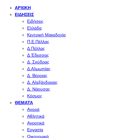
ΑΡΧΙΚΉ
ΕΙΔΉΣΕΙΣ
Ειδήσεις
Ελλάδα
Κεντρική Μακεδονία
Π.Ε.Πέλλας
Δ.Πέλλας
Δ.Έδεσσας
Δ. Σκύδρας
Δ.Αλμωπίας
Δ. Βέροιας
Δ. Αλεξάνδρειας
Δ. Νάουσας
Κόσμος
ΘΈΜΑΤΑ
Αγορά
Αθλητικά
Αγροτικά
Εργασία
Οικονομικά