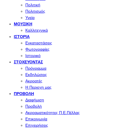
Πολιτική
Πολιτισμός
Υγεία
ΜΟΥΣΙΚΉ
Καλλιτεχνικά
ΙΣΤΟΡΊΑ
Εγκαταστάσεις
Φωτογραφίες
Ιστορικό
ΣΤΟΧΕΎΟΝΤΑΣ
Πρόγραμμα
Εκδηλώσεις
Ακροατές
Η Περιοχη μας
ΠΡΟΒΟΛΉ
Διαφήμιση
Προβολή
Ακροαματικότητες Π.Ε.Πέλλας
Επικοινωνία
Επιχειρήσεις