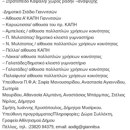
– Στρατόπεδο Καψάλη/ χώρος βάδην –αναψυχής
-Δημοτικό Στάδιο Γιαννιτσών
– Αίθουσα Α’ ΚΑΠΗ Γιαννιτσών
– Καρυώτισσα/ αίθουσα του πρ. ΚΑΠΗ
– Αμπελειές / αίθουσα πολλαπλών χρήσεων κοινότητας
– Π. Μυλοτόπος/ δημοτικό κλειστό γυμναστήριο
– N. Mυλότοπος / αίθουσα πολλαπλών χρήσεων κοινότητας
– Πέλλα/ αίθουσα ΚΑΠΗ
– Λάκκα/ αίθουσα πολλαπλών χρήσεων κοινότητας
– Γαλατάδες/δημοτικό κλειστό γυμναστήριο
– Γαλατάδες/ αίθουσα πολλαπλών χρήσεων κοινότητας
-Παλαίφυτο/ αίθουσα πολλαπλών χρήσεων κοινότητας
Υπεύθυνοι Π.Φ.Α: Σοφία Μανουσαρίδου, Αναστασία Αγιαννίδου,
Σωτηρία
Μαυρίδου, Αθανασία Αλμπάνη, Αναστάσιος Μπάρμπας, Στέλιος
Νίρλας, Δήμητρα
Σιμήτη, Ιωάννης Χρυσόπουλος, Δήμητρα Μυσίρκου.
Υπεύθυνη προγράμματος/Πληροφορίες: Δώρα Συλλέκτη,
Γραφείο Αθλητισμού Δήμου
Πέλλας, τηλ. :23820 84379, email: aodig@giannitsa