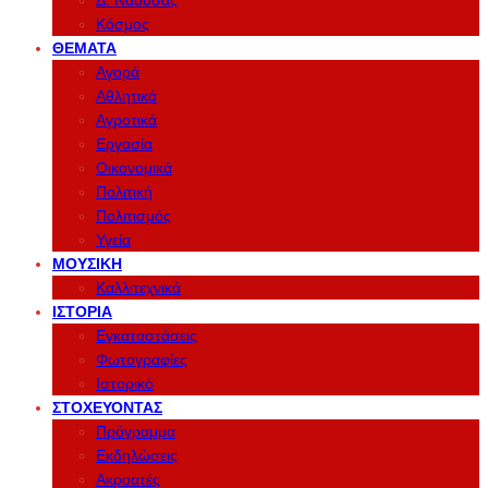
Δ. Νάουσας
Κόσμος
ΘΈΜΑΤΑ
Αγορά
Αθλητικά
Αγροτικά
Εργασία
Οικονομικά
Πολιτική
Πολιτισμός
Υγεία
ΜΟΥΣΙΚΉ
Καλλιτεχνικά
ΙΣΤΟΡΊΑ
Εγκαταστάσεις
Φωτογραφίες
Ιστορικό
ΣΤΟΧΕΎΟΝΤΑΣ
Πρόγραμμα
Εκδηλώσεις
Ακροατές