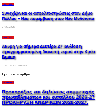
Δ.ΠΈΛΛΑΣ
Συνεχίζονται οι ασφαλτοστρώσεις στον Δήμο
Πέλλας – Νέα παρέμβαση στον Νέο Μυλότοπο
27/07/2026
Δ.ΠΈΛΛΑΣ
Άκυρη για σήμερα Δευτέρα 27 Ιουλίου η
προγραμματισμένη διακοπή νερού στην Κρύα
Βρύση
27/07/2026
27/07/2026
Πρόσφατα άρθρα
ΑΘΛΗΤΙΚΆ
Προκηρύξεις και δηλώσεις συμμετοχής
πρωταθλημάτων και κυπέλλου 2026-27
ΠΡΟΚΗΡΥΞΗ ΑΝΔΡΙΚΩΝ 2026-2027.