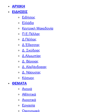
ΑΡΧΙΚΉ
ΕΙΔΉΣΕΙΣ
Ειδήσεις
Ελλάδα
Κεντρική Μακεδονία
Π.Ε.Πέλλας
Δ.Πέλλας
Δ.Έδεσσας
Δ. Σκύδρας
Δ.Αλμωπίας
Δ. Βέροιας
Δ. Αλεξάνδρειας
Δ. Νάουσας
Κόσμος
ΘΈΜΑΤΑ
Αγορά
Αθλητικά
Αγροτικά
Εργασία
Οικονομικά