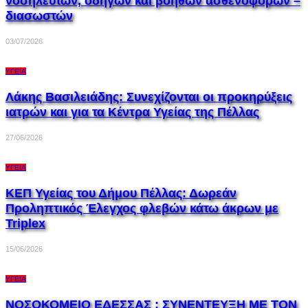
νοσηλευτών, οδηγών και βοηθών ασθενοφόρων –
διασωστών
03/07/2026
ΥΓΕΊΑ
Λάκης Βασιλειάδης: Συνεχίζονται οι προκηρύξεις
ιατρών και για τα Κέντρα Υγείας της Πέλλας
27/06/2026
ΥΓΕΊΑ
ΚΕΠ Υγείας του Δήμου Πέλλας: Δωρεάν
Προληπτικός Έλεγχος φλεβών κάτω άκρων με
Triplex
15/06/2026
ΥΓΕΊΑ
ΝΟΣΟΚΟΜΕΙΟ ΕΔΕΣΣΑΣ : ΣΥΝΕΝΤΕΥΞΗ ΜΕ ΤΟΝ