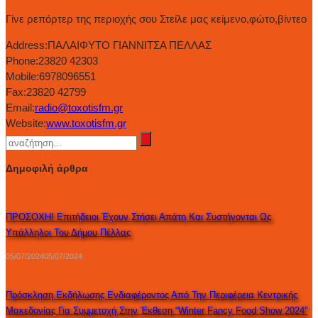
Γίνε ρεπόρτερ της περιοχής σου Στείλε μας κείμενο,φώτο,βίντεο
Address:
ΠΑΛΑΙΦΥΤΟ ΓΙΑΝΝΙΤΣΑ ΠΕΛΛΑΣ
Phone:
23820 42303
Mobile:
6978096551
Fax:
23820 42799
Email:
radio@toxotisfm.gr
Website:
www.toxotisfm.gr
Δημοφιλή άρθρα
ΠΡΟΣΟΧΗ! Επιτήδειοι Έχουν Στήσει Απάτη Και Συστήνονται Ως
Υπάλληλοι Του Δήμου Πέλλας
05/07/2024
05/07/2024
Πρόσκληση Εκδήλωσης Ενδιαφέροντος Από Την Περιφέρεια Κεντρικής
Μακεδονίας Για Συμμετοχή Στην Έκθεση “Winter Fancy Food Show 2024”