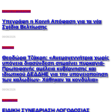
ΚΕΝΤΡΙΚΉ ΜΑΚΕΔΟΝΊΑ
Υπεγράφη η Κοινή Απόφαση για τα νέα
Σχέδια Βελτίωσης
08/08/2026
ΠΟΛΙΤΙΚΉ
Θεοδώρα Τζάκρη: «Ανεμογεννήτρια χωρίς
υπόγεια διασύνδεση σημαίνει πυρκαγιά-
Πρωτοφανής αμέλεια κυβέρνησης και
ιδιωτικού ΔΕΔΔΗΕ για την υπογειοποίηση
των καλωδίων- Χάθηκαν τα κονδύλια»
08/08/2026
Δ.ΑΛΜΩΠΊΑΣ
ΕΙΔΙΚΗ ΣΥΝΕΔΡΙΑΣΗ ΛΟΓΟΔΟΣΙΑΣ