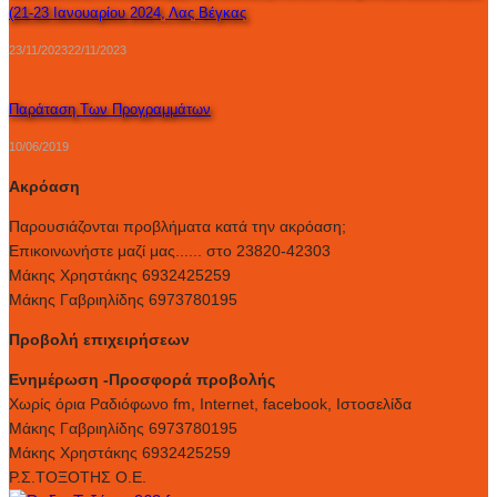
(21-23 Ιανουαρίου 2024, Λας Βέγκας
23/11/2023
22/11/2023
Παράταση Των Προγραμμάτων
10/06/2019
Ακρόαση
Παρουσιάζονται προβλήματα κατά την ακρόαση;
Επικοινωνήστε μαζί μας...... στο 23820-42303
Μάκης Χρηστάκης 6932425259
Μάκης Γαβριηλίδης 6973780195
Προβολή επιχειρήσεων
Ενημέρωση -Προσφορά προβολής
Xωρίς όρια Ραδιόφωνο fm, Internet, facebook, Ιστοσελίδα
Μάκης Γαβριηλίδης 6973780195
Μάκης Χρηστάκης 6932425259
Ρ.Σ.ΤΟΞΟΤΗΣ Ο.Ε.