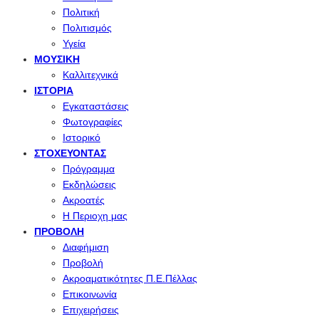
Πολιτική
Πολιτισμός
Υγεία
ΜΟΥΣΙΚΉ
Καλλιτεχνικά
ΙΣΤΟΡΊΑ
Εγκαταστάσεις
Φωτογραφίες
Ιστορικό
ΣΤΟΧΕΎΟΝΤΑΣ
Πρόγραμμα
Εκδηλώσεις
Ακροατές
Η Περιοχη μας
ΠΡΟΒΟΛΉ
Διαφήμιση
Προβολή
Ακροαματικότητες Π.Ε.Πέλλας
Επικοινωνία
Επιχειρήσεις