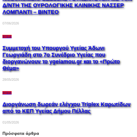
Δ/ΝΤΗ ΤΗΣ ΟΥΡΟΛΟΓΙΚΗΣ ΚΛΙΝΙΚΗΣ ΝΑΣΣΕΡ
ΛΟΜΠΑΝΤI – ΒΙΝΤΕΟ
07/06/2026
ΥΓΕΊΑ
Συμμετοχή του Υπουργού Υγείας Άδωνι
Γεωργιάδη στο 7ο Συνέδριο Υγείας που
διοργανώνουν το ygeiamou.gr και το «Πρώτο
Θέμα»
28/05/2026
ΥΓΕΊΑ
Διοργάνωση δωρεάν ελέγχου Triplex Kαρωτίδων
από το ΚΕΠ Υγείας Δήμου Πέλλας
01/05/2026
Πρόσφατα άρθρα