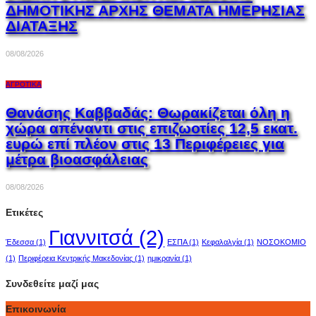
ΔΗΜΟΤΙΚΗΣ ΑΡΧΗΣ ΘΕΜΑΤΑ ΗΜΕΡΗΣΙΑΣ
ΔΙΑΤΑΞΗΣ
08/08/2026
ΑΓΡΟΤΙΚΆ
Θανάσης Καββαδάς: Θωρακίζεται όλη η
χώρα απέναντι στις επιζωοτίες 12,5 εκατ.
ευρώ επί πλέον στις 13 Περιφέρειες για
μέτρα βιοασφάλειας
08/08/2026
Ετικέτες
Γιαννιτσά
(2)
Έδεσσα
(1)
ΕΣΠΑ
(1)
Κεφαλαλγία
(1)
ΝΟΣΟΚΟΜΙΟ
(1)
Περιφέρεια Κεντρικής Μακεδονίας
(1)
ημικρανία
(1)
Συνδεθείτε μαζί μας
Επικοινωνία