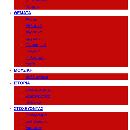
Δ. Νάουσας
Κόσμος
ΘΈΜΑΤΑ
Αγορά
Αθλητικά
Αγροτικά
Εργασία
Οικονομικά
Πολιτική
Πολιτισμός
Υγεία
ΜΟΥΣΙΚΉ
Καλλιτεχνικά
ΙΣΤΟΡΊΑ
Εγκαταστάσεις
Φωτογραφίες
Ιστορικό
ΣΤΟΧΕΎΟΝΤΑΣ
Πρόγραμμα
Εκδηλώσεις
Ακροατές