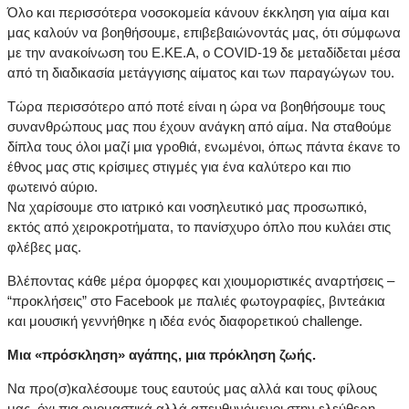
Όλο και περισσότερα νοσοκομεία κάνουν έκκληση για αίμα και
μας καλούν να βοηθήσουμε, επιβεβαιώνοντάς μας, ότι σύμφωνα
με την ανακοίνωση του Ε.ΚΕ.Α, ο COVID-19 δε μεταδίδεται μέσα
από τη διαδικασία μετάγγισης αίματος και των παραγώγων του.
Τώρα περισσότερο από ποτέ είναι η ώρα να βοηθήσουμε τους
συνανθρώπους μας που έχουν ανάγκη από αίμα. Να σταθούμε
δίπλα τους όλοι μαζί μια γροθιά, ενωμένοι, όπως πάντα έκανε το
έθνος μας στις κρίσιμες στιγμές για ένα καλύτερο και πιο
φωτεινό αύριο.
Να χαρίσουμε στο ιατρικό και νοσηλευτικό μας προσωπικό,
εκτός από χειροκροτήματα, το πανίσχυρο όπλο που κυλάει στις
φλέβες μας.
Βλέποντας κάθε μέρα όμορφες και χιουμοριστικές αναρτήσεις –
“προκλήσεις” στο Facebook με παλιές φωτογραφίες, βιντεάκια
και μουσική γεννήθηκε η ιδέα ενός διαφορετικού challenge.
Μια «πρόσκληση» αγάπης, μια πρόκληση ζωής.
Να προ(σ)καλέσουμε τους εαυτούς μας αλλά και τους φίλους
μας, όχι πια ονομαστικά αλλά απευθυνόμενοι στην ελεύθερη