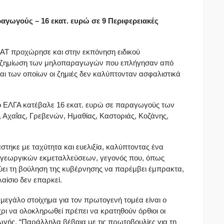
γωγούς – 16 εκατ. ευρώ σε 9 Περιφερειακές
ΑΤ προχώρησε και στην εκπόνηση ειδικού
ποζημίωση των μηλοπαραγωγών που επλήγησαν από
αι των οποίων οι ζημιές δεν καλύπτονταν ασφαλιστικά
 ο ΕΛΓΑ κατέβαλε 16 εκατ. ευρώ σε παραγωγούς των
 Αχαΐας, Γρεβενών, Ημαθίας, Καστοριάς, Κοζάνης,
τηκε με ταχύτητα και ευελιξία, καλύπτοντας ένα
 γεωργικών εκμεταλλεύσεων, γεγονός που, όπως
νύει τη βούληση της κυβέρνησης να παρέμβει έμπρακτα,
λαίσιο δεν επαρκεί.
 μεγάλο στοίχημα για τον πρωτογενή τομέα είναι ο
ρι να ολοκληρωθεί πρέπει να κρατηθούν όρθιοι οι
ής. “Παράλληλα βέβαια με τις πρωτοβουλίες για τη