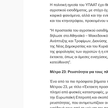
Η πολιτική ηγεσία του ΥΠΑΑΤ έχει θ
αγροτικού εισοδήματος, με στόχο ό
καιρικά φαινόμενα, αλλά και την ε
και του κτηνοτρόφου, προκειμένου ν
“Η προστασία του αγροτικού εισοδήμ
δήλωσε στο Αθηναϊκό – Μακεδονικό
Ανάπτυξης και Τροφίμων, Διονύσης Σ
της Νέας Δημοκρατίας και του Κυρι
της φορολογίας των αγροτών ή η επι
έκτακτα, όπως οι άμεσες ενισχύσει
κατεύθυνση”.
Μέτρο 23: Ρευστότητα για τους π
Ένα από τα πιο πρόσφατα βήματα π
Μέτρου 23, με τίτλο «Έκτακτη προσ
πληγεί από φυσικές καταστροφές, μ
την Ευρωπαϊκή Επιτροπή και σκοπός
ρευστότητας, που αντιμετωπίζουν ο
εισόδημά τους από τη μείωση της 