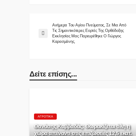
Ανήμερα Του Αγίου Πνεύματος, Σε Μια Από
Τις Σημαντικότερες Εορτές Της Ορθόδοξης
Εκκλησίας Μας Παρευρέθηκε Ο Γιώργος
Καρασμάνης,
Δείτε επίσης...
ΑΓΡΟΤΙΚΆ
Θανάσης Καββαδάς: Θωρακίζεται όλη η
χώρα απέναντι στις επιζωοτίες 12,5 εκατ.