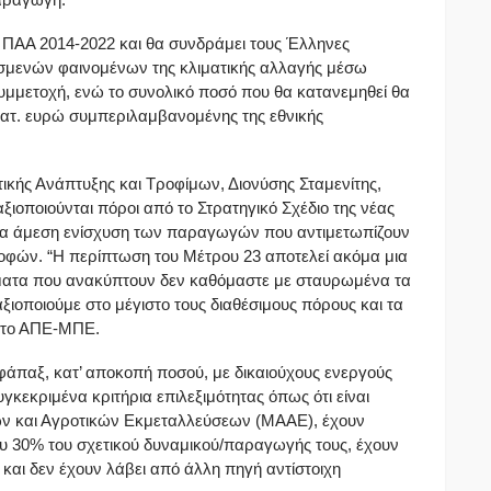
υ ΠΑΑ 2014-2022 και θα συνδράμει τους Έλληνες
σμενών φαινομένων της κλιματικής αλλαγής μέσω
συμμετοχή, ενώ το συνολικό ποσό που θα κατανεμηθεί θα
κατ. ευρώ συμπεριλαμβανομένης της εθνικής
κής Ανάπτυξης και Τροφίμων, Διονύσης Σταμενίτης,
ξιοποιούνται πόροι από το Στρατηγικό Σχέδιο της νέας
 για άμεση ενίσχυση των παραγωγών που αντιμετωπίζουν
οφών. “Η περίπτωση του Μέτρου 23 αποτελεί ακόμα μια
ήματα που ανακύπτουν δεν καθόμαστε με σταυρωμένα τα
αξιοποιούμε στο μέγιστο τους διαθέσιμους πόρους και τα
 στο ΑΠΕ-ΜΠΕ.
εφάπαξ, κατ’ αποκοπή ποσού, με δικαιούχους ενεργούς
κεκριμένα κριτήρια επιλεξιμότητας όπως ότι είναι
ν και Αγροτικών Εκμεταλλεύσεων (ΜΑΑΕ), έχουν
υ 30% του σχετικού δυναμικού/παραγωγής τους, έχουν
αι δεν έχουν λάβει από άλλη πηγή αντίστοιχη