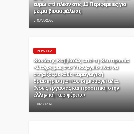
ευρώ επί πλέον στις 13 Περιφέρειες για
μέτρα βιοασφάλειας
08/08/2026
ΑΓΡΟΤΙΚΆ
Θανάσης Καββαδάς από τη Θεσπρωτία:
«Στόχος μας στο Υπουργείο είναι να
στηρίζουμε κάθε παραγωγική
δραστηριότητα που δημιουργεί αξία,
θέσεις εργασίας και προοπτική στην
ελληνική περιφέρεια»
04/08/2026