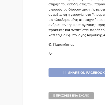
στήριξη του εισοδήματος των παραγ
μπορούν να δώσουν απαντήσεις στις
αντιμέτωπη η γεωργία, στο Υπουργ
μια ολοκληρωμένη στρατηγική που π
ανθρώπων της πρωτογενούς παραγω
πρακτικές και αναπτύσσει παράλλη
κατέληξε ο υφυπουργός Αγροτικής 
Θ. Παπακώστας
Λε
SHARE ON FACEBOOK
ΠΡΌΣΘΕΣΕ ΈΝΑ ΣΧΌΛΙΟ