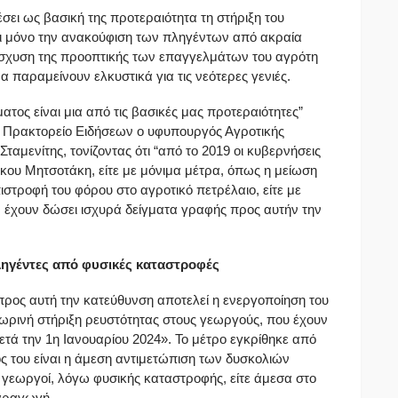
έσει ως βασική της προτεραιότητα τη στήριξη του
χι μόνο την ανακούφιση των πληγέντων από ακραία
νίσχυση της προοπτικής των επαγγελμάτων του αγρότη
α παραμείνουν ελκυστικά για τις νεότερες γενιές.
ατος είναι μια από τις βασικές μας προτεραιότητες”
 Πρακτορείο Ειδήσεων ο υφυπουργός Αγροτικής
ταμενίτης, τονίζοντας ότι “από το 2019 οι κυβερνήσεις
άκου Μητσοτάκη, είτε με μόνιμα μέτρα, όπως η μείωση
στροφή του φόρου στο αγροτικό πετρέλαιο, είτε με
ς, έχουν δώσει ισχυρά δείγματα γραφής προς αυτήν την
ληγέντες από φυσικές καταστροφές
ρος αυτή την κατεύθυνση αποτελεί η ενεργοποίηση του
ωρινή στήριξη ρευστότητας στους γεωργούς, που έχουν
ετά την 1η Ιανουαρίου 2024». Το μέτρο εγκρίθηκε από
 του είναι η άμεση αντιμετώπιση των δυσκολιών
ι γεωργοί, λόγω φυσικής καταστροφής, είτε άμεσα στο
παραγωγή.