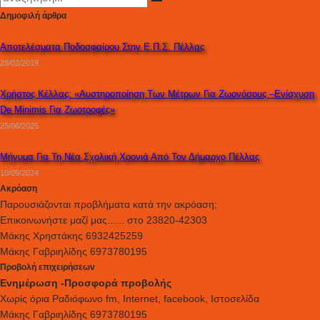
Δημοφιλή άρθρα
Aποτελέσματα Ποδοσφαίρου Στην Ε.Π.Σ. Πέλλας
28/02/2019
Χρήστος Κέλλας: «Αυστηροποίηση Των Μέτρων Για Ζωονόσους –Ενίσχυση
De Minimis Για Ζωοτροφές»
25/06/2025
Μήνυμα Για Τη Νέα Σχολική Χρονιά Από Τον Δήμαρχο Πέλλας
10/09/2024
Ακρόαση
Παρουσιάζονται προβλήματα κατά την ακρόαση;
Επικοινωνήστε μαζί μας...... στο 23820-42303
Μάκης Χρηστάκης 6932425259
Μάκης Γαβριηλίδης 6973780195
Προβολή επιχειρήσεων
Ενημέρωση -Προσφορά προβολής
Xωρίς όρια Ραδιόφωνο fm, Internet, facebook, Ιστοσελίδα
Μάκης Γαβριηλίδης 6973780195