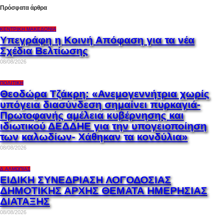
Πρόσφατα άρθρα
ΚΕΝΤΡΙΚΉ ΜΑΚΕΔΟΝΊΑ
Υπεγράφη η Κοινή Απόφαση για τα νέα
Σχέδια Βελτίωσης
08/08/2026
ΠΟΛΙΤΙΚΉ
Θεοδώρα Τζάκρη: «Ανεμογεννήτρια χωρίς
υπόγεια διασύνδεση σημαίνει πυρκαγιά-
Πρωτοφανής αμέλεια κυβέρνησης και
ιδιωτικού ΔΕΔΔΗΕ για την υπογειοποίηση
των καλωδίων- Χάθηκαν τα κονδύλια»
08/08/2026
Δ.ΑΛΜΩΠΊΑΣ
ΕΙΔΙΚΗ ΣΥΝΕΔΡΙΑΣΗ ΛΟΓΟΔΟΣΙΑΣ
ΔΗΜΟΤΙΚΗΣ ΑΡΧΗΣ ΘΕΜΑΤΑ ΗΜΕΡΗΣΙΑΣ
ΔΙΑΤΑΞΗΣ
08/08/2026