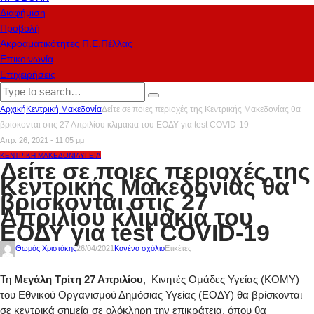
Διαφήμιση
Προβολή
Ακροαματικότητες Π.Ε.Πέλλας
Επικοινωνία
Επιχειρήσεις
Αρχική
Κεντρική Μακεδονία
Δείτε σε ποιες περιοχές της Κεντρικής Μακεδονίας θα
βρίσκονται στις 27 Απριλίου κλιμάκια του ΕΟΔΥ για test COVID-19
Απρ. 26, 2021 - 11:05 μμ
ΚΕΝΤΡΙΚΉ ΜΑΚΕΔΟΝΊΑ
ΥΓΕΊΑ
Δείτε σε ποιες περιοχές της
Κεντρικής Μακεδονίας θα
βρίσκονται στις 27
Απριλίου κλιμάκια του
ΕΟΔΥ για test COVID-19
Θωμάς Χριστάκης
26/04/2021
Κανένα σχόλιο
Ετικέτες
Τη
Μεγάλη Τρίτη 27 Απριλίου
, Κινητές Ομάδες Υγείας (ΚΟΜΥ)
του Εθνικού Οργανισμού Δημόσιας Υγείας (ΕΟΔΥ) θα βρίσκονται
σε κεντρικά σημεία σε ολόκληρη την επικράτεια, όπου θα