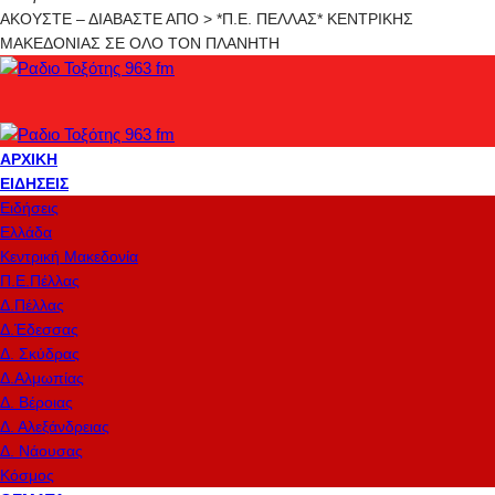
ΑΚΟΥΣΤΕ – ΔΙΑΒΑΣΤΕ ΑΠΟ > *Π.Ε. ΠΕΛΛΑΣ* ΚΕΝΤΡΙΚΗΣ
ΜΑΚΕΔΟΝΙΑΣ ΣΕ ΟΛΟ ΤΟΝ ΠΛΑΝΗΤΗ
ΑΡΧΙΚΉ
ΕΙΔΉΣΕΙΣ
Ειδήσεις
Ελλάδα
Κεντρική Μακεδονία
Π.Ε.Πέλλας
Δ.Πέλλας
Δ.Έδεσσας
Δ. Σκύδρας
Δ.Αλμωπίας
Δ. Βέροιας
Δ. Αλεξάνδρειας
Δ. Νάουσας
Κόσμος