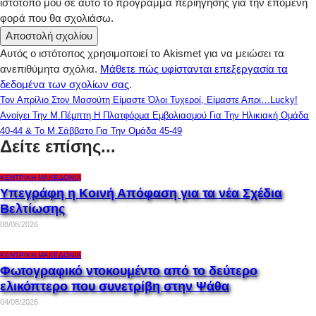
ιστότοπό μου σε αυτό το πρόγραμμα περιήγησης για την επόμενη
φορά που θα σχολιάσω.
Αυτός ο ιστότοπος χρησιμοποιεί το Akismet για να μειώσει τα
ανεπιθύμητα σχόλια.
Μάθετε πώς υφίστανται επεξεργασία τα
δεδομένα των σχολίων σας
.
Τον Απρίλιο Στον Μασούτη Είμαστε Όλοι Τυχεροί, Είμαστε Απρι…Lucky!
Ανοίγει Την Μ.Πέμπτη Η Πλατφόρμα Εμβολιασμού Για Την Ηλικιακή Ομάδα
40-44 & Το Μ.Σάββατο Για Την Ομάδα 45-49
Δείτε επίσης...
ΚΕΝΤΡΙΚΉ ΜΑΚΕΔΟΝΊΑ
Υπεγράφη η Κοινή Απόφαση για τα νέα Σχέδια
Βελτίωσης
08/08/2026
ΚΕΝΤΡΙΚΉ ΜΑΚΕΔΟΝΊΑ
Φωτογραφικό ντοκουμέντο από το δεύτερο
ελικόπτερο που συνετρίβη στην Ψάθα
04/08/2026