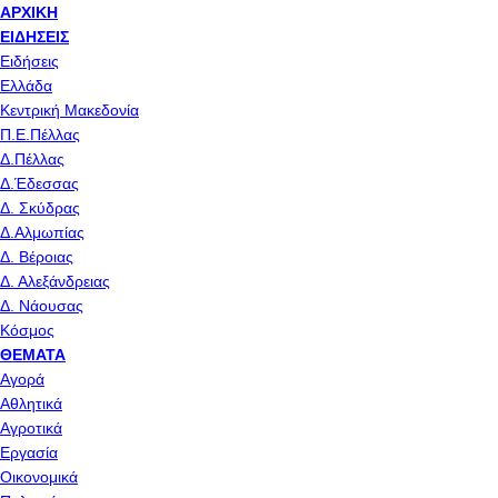
ΑΡΧΙΚΉ
ΕΙΔΉΣΕΙΣ
Ειδήσεις
Ελλάδα
Κεντρική Μακεδονία
Π.Ε.Πέλλας
Δ.Πέλλας
Δ.Έδεσσας
Δ. Σκύδρας
Δ.Αλμωπίας
Δ. Βέροιας
Δ. Αλεξάνδρειας
Δ. Νάουσας
Κόσμος
ΘΈΜΑΤΑ
Αγορά
Αθλητικά
Αγροτικά
Εργασία
Οικονομικά