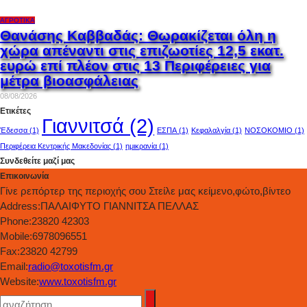
ΑΓΡΟΤΙΚΆ
Θανάσης Καββαδάς: Θωρακίζεται όλη η
χώρα απέναντι στις επιζωοτίες 12,5 εκατ.
ευρώ επί πλέον στις 13 Περιφέρειες για
μέτρα βιοασφάλειας
08/08/2026
Ετικέτες
Γιαννιτσά
(2)
Έδεσσα
(1)
ΕΣΠΑ
(1)
Κεφαλαλγία
(1)
ΝΟΣΟΚΟΜΙΟ
(1)
Περιφέρεια Κεντρικής Μακεδονίας
(1)
ημικρανία
(1)
Συνδεθείτε μαζί μας
Επικοινωνία
Γίνε ρεπόρτερ της περιοχής σου Στείλε μας κείμενο,φώτο,βίντεο
Address:
ΠΑΛΑΙΦΥΤΟ ΓΙΑΝΝΙΤΣΑ ΠΕΛΛΑΣ
Phone:
23820 42303
Mobile:
6978096551
Fax:
23820 42799
Email:
radio@toxotisfm.gr
Website:
www.toxotisfm.gr