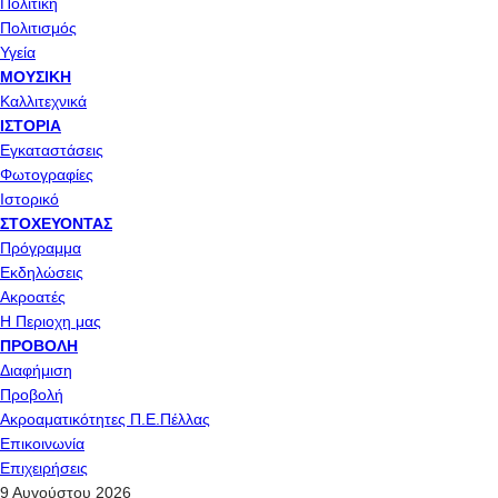
Πολιτική
Πολιτισμός
Υγεία
ΜΟΥΣΙΚΉ
Καλλιτεχνικά
ΙΣΤΟΡΊΑ
Εγκαταστάσεις
Φωτογραφίες
Ιστορικό
ΣΤΟΧΕΎΟΝΤΑΣ
Πρόγραμμα
Εκδηλώσεις
Ακροατές
Η Περιοχη μας
ΠΡΟΒΟΛΉ
Διαφήμιση
Προβολή
Ακροαματικότητες Π.Ε.Πέλλας
Επικοινωνία
Επιχειρήσεις
9 Αυγούστου 2026