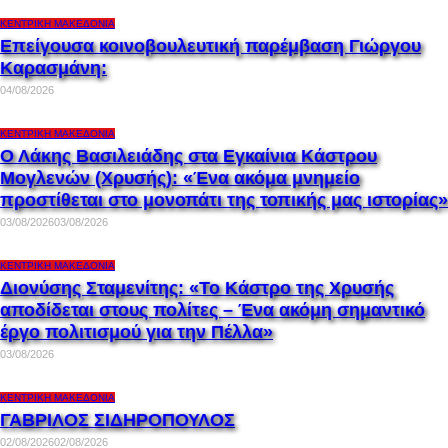
ΚΕΝΤΡΙΚΉ ΜΑΚΕΔΟΝΊΑ
Επείγουσα κοινοβουλευτική παρέμβαση Γιώργου
Καρασμάνη:
04/08/2026
ΚΕΝΤΡΙΚΉ ΜΑΚΕΔΟΝΊΑ
Ο Λάκης Βασιλειάδης στα Εγκαίνια Κάστρου
Μογλενών (Χρυσής): «Ένα ακόμα μνημείο
προστίθεται στο μονοπάτι της τοπικής μας ιστορίας»
03/08/2026
03/08/2026
ΚΕΝΤΡΙΚΉ ΜΑΚΕΔΟΝΊΑ
Διονύσης Σταμενίτης: «Το Κάστρο της Χρυσής
αποδίδεται στους πολίτες – Ένα ακόμη σημαντικό
έργο πολιτισμού για την Πέλλα»
03/08/2026
ΚΕΝΤΡΙΚΉ ΜΑΚΕΔΟΝΊΑ
ΓΑΒΡΙΛΟΣ ΣΙΔΗΡΟΠΟΥΛΟΣ
02/08/2026
02/08/2026