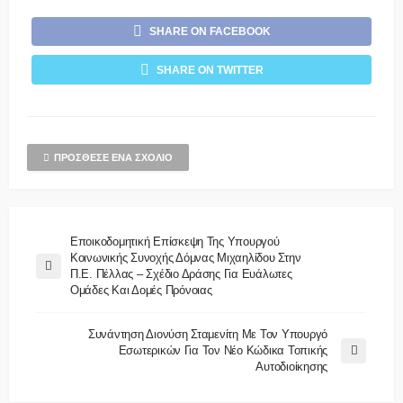
SHARE ON FACEBOOK
SHARE ON TWITTER
ΠΡΌΣΘΕΣΕ ΈΝΑ ΣΧΌΛΙΟ
Εποικοδομητική Επίσκεψη Της Υπουργού
Κοινωνικής Συνοχής Δόμνας Μιχαηλίδου Στην
Π.Ε. Πέλλας – Σχέδιο Δράσης Για Ευάλωτες
Ομάδες Και Δομές Πρόνοιας
Συνάντηση Διονύση Σταμενίτη Με Τον Υπουργό
Εσωτερικών Για Τον Νέο Κώδικα Τοπικής
Αυτοδιοίκησης