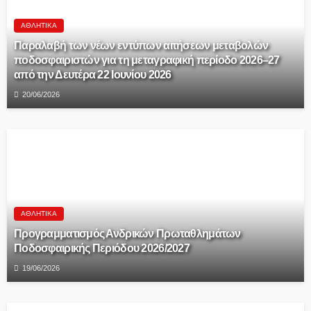
ΑΘΛΗΤΙΚΆ
Παραλαβή των νέων εντύπων αιτήσεων μεταβολών
ποδοσφαιριστών για τη μεταγραφική περίοδο 2026–27
από την Δευτέρα 22 Ιουνίου 2026
20/06/2026
ΑΘΛΗΤΙΚΆ
Προγραμματισμός Ανδρικών Πρωταθλημάτων
Ποδοσφαιρικής Περιόδου 2026/2027
19/06/2026