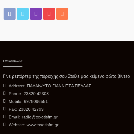
06/08/2026
Επικοινωνία
ΑΣΤΥΝΟΜΊΑ
Θρίλερ με τον θάνατο 68χρονου στις Σέρρες- Συνεχίζονται οι
Γίνε ρεπόρτερ της περιοχής σου Στείλε μας κείμενο,φώτο,βίντεο
έρευνες της Αστυνομίας – Κανείς ύποπτος έως τώρα
Address:
ΠΑΛΑΙΦΥΤΟ ΓΙΑΝΝΙΤΣΑ ΠΕΛΛΑΣ
06/08/2026
Phone:
23820 42303
Mobile:
6978096551
Fax:
23820 42799
Email:
radio@toxotisfm.gr
Website:
www.toxotisfm.gr